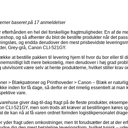
jerner baseret på
17
anmeldelser
 efterhånden en hel del forskellige fragtmuligheder. En af de me
kkeshop, og så afhenter du blot de bestilte produkter når det pas
dningsløs, og endda derudover den mest prisbevidste leverings
ider, Grey-grå, Canon CLI-521GY.
ke at bestille pakken til levering hjem til hvor du bor eller til 
nemsnitligt lidt mere bekostelig, men derudover i høj grad prob
g utvivlsomt være selv at hente produkterne, hvilket stiller krav 
ner > Blækpatroner og Printhoveder > Canon – Blæk er naturligvis
ke inden for få dage, så derfor er det rimelig essentielt at man k
spektive vare.
rehuse giver dag-til-dag fragt på de fleste produkter, eksempel
on CLI-521GY, men som trods alt kræver at bestillingen køres ig
at de kan nå at få varen ordnet forinden logistikpersonalet drag
ler yder fragt uden omkostninger, men tit forudsætter det at der er
se dig den mest betalelige leveringsform, hvilket typisk – ude