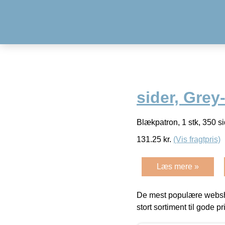
sider, Gre
Blækpatron, 1 stk, 350 
131.25
kr.
(Vis fragtpris)
Læs mere »
De mest populære websho
stort sortiment til gode pr