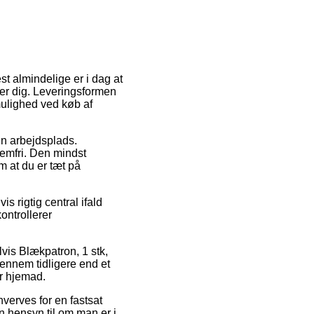
st almindelige er i dag at
ser dig. Leveringsformen
mulighed ved køb af
din arbejdsplads.
lemfri. Den mindst
om at du er tæt på
 rigtig central ifald
ontrollerer
vis Blækpatron, 1 stk,
ennem tidligere end et
er hjemad.
hverves for en fastsat
n hensyn til om man er i