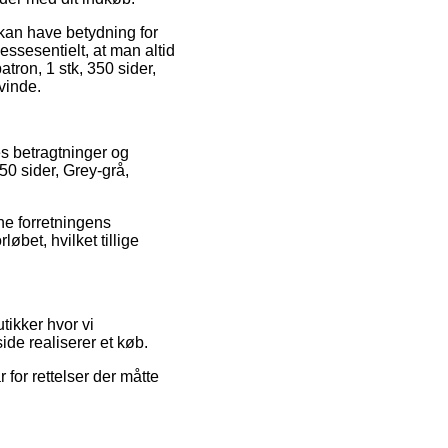
 kan have betydning for
ssesentielt, at man altid
tron, 1 stk, 350 sider,
vinde.
res betragtninger og
50 sider, Grey-grå,
ne forretningens
øbet, hvilket tillige
ikker hvor vi
ide realiserer et køb.
for rettelser der måtte