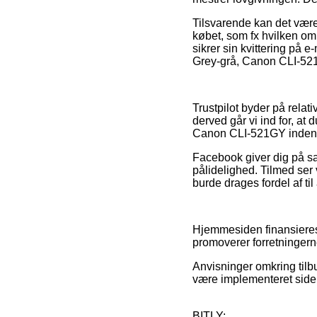
Tilsvarende kan det være
købet, som fx hvilken om
sikrer sin kvittering på 
Grey-grå, Canon CLI-521G
Trustpilot byder på relati
derved går vi ind for, at
Canon CLI-521GY inden d
Facebook giver dig på sa
pålidelighed. Tilmed ser v
burde drages fordel af ti
Hjemmesiden finansieres
promoverer forretningerne
Anvisninger omkring tilbu
være implementeret siden
BITLY: