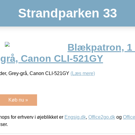
Strandparken 33
Blækpatron, 1 
y-grå, Canon CLI-521GY
sider, Grey-grå, Canon CLI-521GY
(Læs mere)
Køb nu »
ps for erhverv i øjeblikket er
Engsig.dk
,
Office2go.dk
og
Offic
iser.