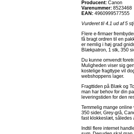
Producent:
Canon
Varenummer:
8523468
EAN:
4960999577555
Vurderet til
4.1
ud af 5 st
Flere e-firmaer frembyder
få bragt ordren til en pa
er nemlig i høj grad gni
Blækpatron, 1 stk, 350 s
Du kunne omvendt foretræk
Muligheden viser sig gen
kostelige fragttype vil do
webshoppens lager.
Fragttiden på Blæk og To
man har behov for din pak
leveringstiden for den re
Temmelig mange online va
350 sider, Grey-grå, Can
fast klokkeslæt, således 
Indtil flere internet hand
sum. Desuden skal man ud