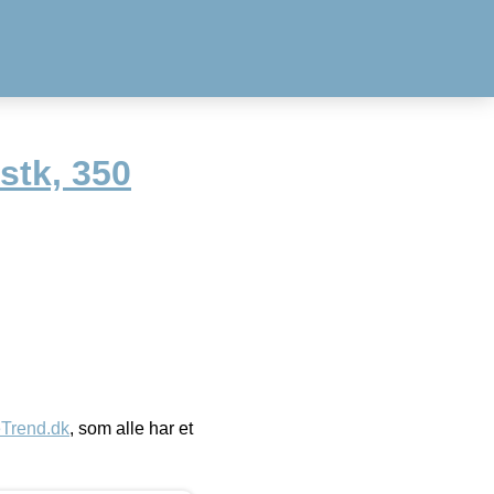
stk, 350
eTrend.dk
, som alle har et