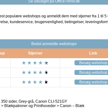
Se udvalget på OfficeTrend.dk
t populære webshops og anmeldt dem med stjerner fra 1 til 5 ud
rrelse, kundeservice, brugervenlighed, betingelser, leveringsfor
Bedst anmeldte webshops
op
Stjerner
Link
Besøg webshop
Besøg webshop
Besøg webshop
, 350 sider, Grey-grå, Canon CLI-521GY
 > Blækpatroner og Printhoveder > Canon – Blæk