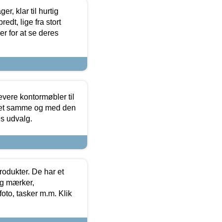
, klar til hurtig
edt, lige fra stort
er for at se deres
evere kontormøbler til
 det samme og med den
es udvalg.
rodukter. De har et
og mærker,
foto, tasker m.m. Klik