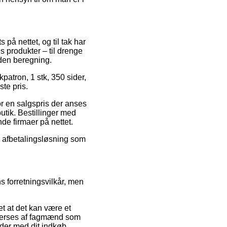
 på nettet, og til tak har
s produkter – til drenge
uden beregning.
patron, 1 stk, 350 sider,
te pris.
for en salgspris der anses
utik. Bestillinger med
de firmaer på nettet.
en afbetalingsløsning som
ns forretningsvilkår, men
et at det kan være et
efterses af fagmænd som
eder med dit indkøb.