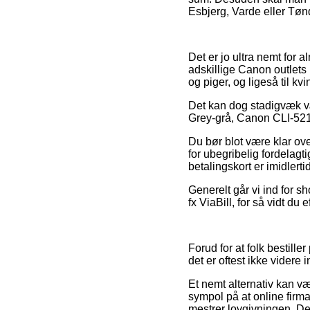
Esbjerg, Varde eller Tønde
Det er jo ultra nemt for a
adskillige Canon outlets 
og piger, og ligeså til 
Det kan dog stadigvæk vær
Grey-grå, Canon CLI-521G
Du bør blot være klar ove
for ubegribelig fordelagt
betalingskort er imidlert
Generelt går vi ind for s
fx ViaBill, for så vidt du
Forud for at folk bestille
det er oftest ikke videre 
Et nemt alternativ kan vær
sympol på at online firma
mestrer lovgivningen. Det