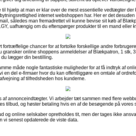
 til hjælp at man er klar over de mest essentielle vedtægter der
bytningsrettighed internet webshoppen har. Her er det desuden e
e-mail, således man fremadrettet vil kunne bevise sit køb af Blækpa
Y, uafhængig om du efterspørger produkter til en mand eller k
vt fortræffelige chancer for at fortolke forskellige andre forbruge
 du gransker online shoppens anmeldelser af Blækpatron, 1 stk, 3
u lægger din bestilling.
mme måde nogle fantastiske muligheder for at få indtryk af onli
i en del e-firmaer hvor du kan offentliggøre en omtale af ordreforl
l afvejning af tilfredsheden hos kunderne.
 af annonceindtægter. Vi arbejder tæt sammen med flere webbut
s tilbud, og høster betaling hvis en af de besøgende på vores s
d og online selskaber opretholdes tit, men der tages ikke ansvar 
 vi senest opdaterede de viste data.