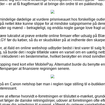
r – er at få fragtfirmaet til at bringe din ordre til en pakkeshop.
lmindelige dødelige at vurdere prisniveauet hos forskellige outlets
på nettet ikke kunne slippe for at mindske salgspriserne på dere
kvinder og mænd – betragteligt, og endda nogle gange love fragt 
e lukrativt at prøve enkelte online firmaer efter udsalg på Blæk
Y før du køber, så du er skudsikker på at indhente den skarpes
r, at ifald en online webshop udbyder bedst i test varer til salg 
ig, så burde det i nogle tilfælde være en varsel om en uærlig netb
id inkluderet i en bestemmelse, hvilket beskytter en imod svindlen
hopping med kort eller MobilePay. Alternativt burde du benytte 
 efterspørger at finansiere regningen senere.
r på en Canon netshop bør man i reglen tage stilling til e-butikke
interessant.
e at efterse hvorvidt e-forretningen er tilsluttet e-mærket, grund
et følger de danske retningslinjer, udover at forretningen ofte 
 giver dig anledning til support, såfremt du oplever vanskeligh