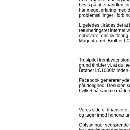
bevis på at e-handlen for
har meget erfaring med de
problemstillinger i forbi
Ligeledes tilrådes det a
returneringsret internet
opbevarer ens kvittering 
Magenta-rød, Brother LC1
Trustpilot frembyder stor
grund tilråder vi, at du 
Brother LC1000M inden du
Facebook genererer yderm
pålidelighed. Desuden s
hvilket på samme måde må 
Vores side er finansieret
og tager imod honorar un
Oplysninger vedrørende p