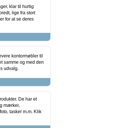
, klar til hurtig
edt, lige fra stort
er for at se deres
evere kontormøbler til
 det samme og med den
es udvalg.
rodukter. De har et
og mærker,
foto, tasker m.m. Klik