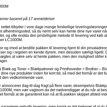
000M
jerner baseret på
17
anmeldelser
nettet tilbyder i vore dage mange forskellige leveringsløsninger. 
et afhentningssted, så du nemt selv kan hente dine nye varer når
 let, og ofte endda den prisbilligste metode til levering ved køb 
ther LC1000M.
r og imod at bestille pakken til levering hjem til din privatadresse
ser sig i regelen en kende dyrere, men desuden særligt ligetil.
nægtes at være selv at hente pakken, men den mulighed stiller k
ager.
 Blæk og Toner > Blækpatroner og Printhoveder > Brother – Bl
dine nye produkter inden for kort tid, så med det formål er det fu
ved den vedkommende vare.
r annoncerer dag-til-dag fragt på flere varer, eksempelvis Blækpa
000M, men vær vagtsom da det nødvendiggør at du når at bestil
t formål at de garanteret kan nå at få pakken skippet afsted ind
garanterer gebyrfri levering, men typisk er det betinget af at du h