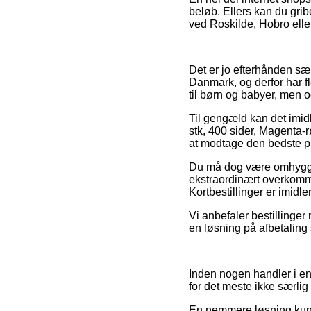
beløb. Ellers kan du grib
ved Roskilde, Hobro eller
Det er jo efterhånden særl
Danmark, og derfor har fl
til børn og babyer, men o
Til gengæld kan det imid
stk, 400 sider, Magenta-
at modtage den bedste pr
Du må dog være omhyggeli
ekstraordinært overkomme
Kortbestillinger er imid
Vi anbefaler bestillinge
en løsning på afbetaling s
Inden nogen handler i e
for det meste ikke særlig
En nemmere løsning kunne