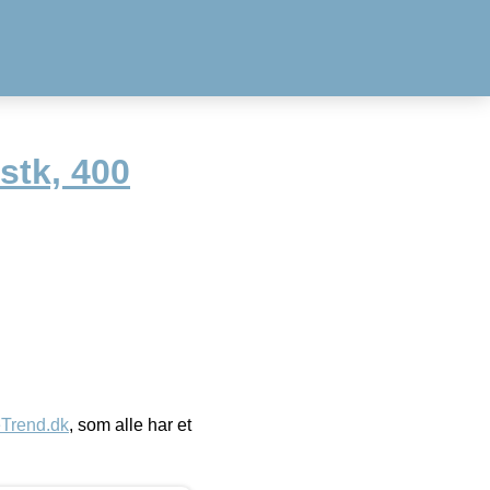
stk, 400
eTrend.dk
, som alle har et