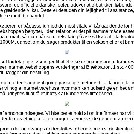
svarer de officielle danske regler, udover at e-butikken løbende b
 gældende vilkår. Dette er desuden din lejlighed til assistance,
ndelse med din handel.
t køberen er påpasselig med de mest vitale vilkår gældende for h
 webshoppen benytter. I den relation er det på samme måde esses
på e-mail, så man når som helst kan påvise sit køb af Blækpatron
000M, uanset om du søger produkter til en voksen eller et barn
t set fordelagtige løsninger til at efterse ret mange andre købere
læser internet webshoppens vurderinger af Blækpatron, 1 stk, 400
 lægger din bestilling.
ere uden sammenligning passelige metoder til at få indblik i i
er vi nogle internet varehuse hvor man kan udfærdige en bedømm
udnyttes til at få et indtryk af kundernes tilfredshed.
 af annonceindtægter. Vi hjælper et hold af online firmaer når vi
der forudsætning af at en bruger fra vores side gennemfører en 
rodukter og e-shops understøttes løbende, men vi ønsker ikke at 