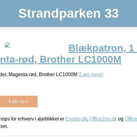
Strandparken 33
Blækpatron, 1 
enta-rød, Brother LC1000M
sider, Magenta-rød, Brother LC1000M
(Læs mere)
Køb nu »
ps for erhverv i øjeblikket er
Engsig.dk
,
Office2go.dk
og
Offic
iser.