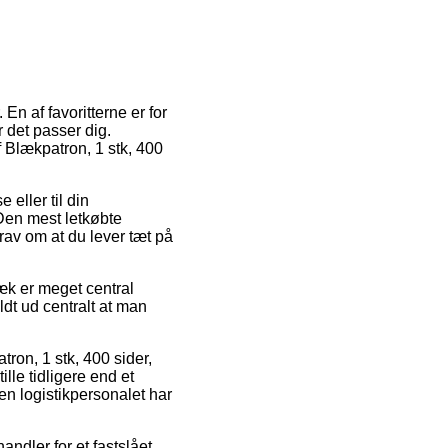
En af favoritterne er for
 det passer dig.
af Blækpatron, 1 stk, 400
 eller til din
 Den mest letkøbte
rav om at du lever tæt på
æk er meget central
ldt ud centralt at man
tron, 1 stk, 400 sider,
le tidligere end et
en logistikpersonalet har
andler for et fastslået