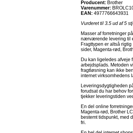
Producent:
Brother
Varenummer:
BROLC1
EAN:
4977766643931
Vurderet til
3.5
ud af 5 st
Masser af forretninger på 
nærværende levering til 
Fragttypen er altså rigtig
sider, Magenta-rød, Bro
Du kan ligeledes afveje fo
arbejdsplads. Metoden vi
fragtløsning kan ikke be
internet virksomhedens l
Leveringsdygtigheden på
forudsat du har behov for 
tjekker leveringstiden 
En del online forretninge
Magenta-rød, Brother LC1
bestemt tidspunkt, med de
fri.
En hel del internet shops 