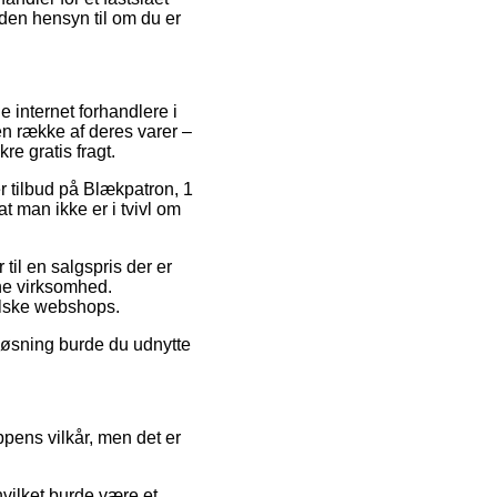
 uden hensyn til om du er
ge internet forhandlere i
en række af deres varer –
e gratis fragt.
r tilbud på Blækpatron, 1
 man ikke er i tvivl om
il en salgspris der er
ine virksomhed.
falske webshops.
løsning burde du udnytte
pens vilkår, men det er
hvilket burde være et