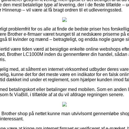
e den mest betalelige type af levering, der i de fleste tilfælde –
 Hinnerup – vil være at få bragt ordren til et udleveringssted.
igt problemfrit for os alle at finde de bedste priser hos forskelli
ere Brother e-firmaer været tvunget til at nedskære priserne på 
gså til kvinder og mænd – betragteligt, og endda nogle gange sikr
lertid være tiden værd at besigtige enkelte online webshops efte
rød, Brother LC1000M inden du gennemfører din handel, sådan at
is.
g med, at såfremt en internet virksomhed udbyder deres varer t
lig, kunne det for det meste være en indikator for en falsk onl
lertid dækket ind under et reglement, som hjælper kunden imod 
r med betalingskort eller betalinger med mobilen. Som en anden 
om fx ViaBill, i tilfælde af at du vil afdrage regningen senere.
n Brother shop på nettet kunne man utvivlsomt gennemløbe shop
 interessant.
 være at kigge om internet firmaet er verificeret af e-mærket, 