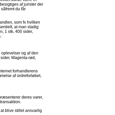
esigtiges af jurister der
 såfremt du får
andlen, som fx hvilken
entielt, at man stadig
, 1 stk, 400 sider,
.
s oplevelser og af den
 sider, Magenta-rød,
nternet forhandlerens
else af ordreforløbet,
 præsenterer deres varer,
transaktion.
blive stillet ansvarlig