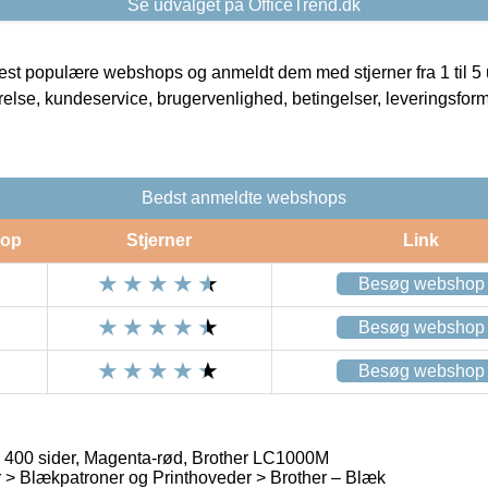
Se udvalget på OfficeTrend.dk
t populære webshops og anmeldt dem med stjerner fra 1 til 5 ud
rrelse, kundeservice, brugervenlighed, betingelser, leveringsfor
Bedst anmeldte webshops
op
Stjerner
Link
Besøg webshop
Besøg webshop
Besøg webshop
, 400 sider, Magenta-rød, Brother LC1000M
> Blækpatroner og Printhoveder > Brother – Blæk