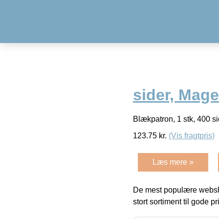
sider, Mag
Blækpatron, 1 stk, 400 
123.75
kr.
(Vis fragtpris)
Læs mere »
De mest populære websho
stort sortiment til gode pr