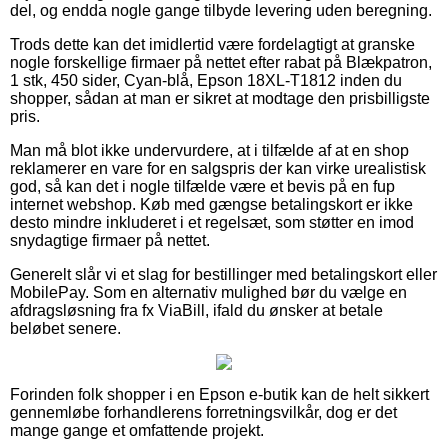
del, og endda nogle gange tilbyde levering uden beregning.
Trods dette kan det imidlertid være fordelagtigt at granske
nogle forskellige firmaer på nettet efter rabat på Blækpatron,
1 stk, 450 sider, Cyan-blå, Epson 18XL-T1812 inden du
shopper, sådan at man er sikret at modtage den prisbilligste
pris.
Man må blot ikke undervurdere, at i tilfælde af at en shop
reklamerer en vare for en salgspris der kan virke urealistisk
god, så kan det i nogle tilfælde være et bevis på en fup
internet webshop. Køb med gængse betalingskort er ikke
desto mindre inkluderet i et regelsæt, som støtter en imod
snydagtige firmaer på nettet.
Generelt slår vi et slag for bestillinger med betalingskort eller
MobilePay. Som en alternativ mulighed bør du vælge en
afdragsløsning fra fx ViaBill, ifald du ønsker at betale
beløbet senere.
Forinden folk shopper i en Epson e-butik kan de helt sikkert
gennemløbe forhandlerens forretningsvilkår, dog er det
mange gange et omfattende projekt.