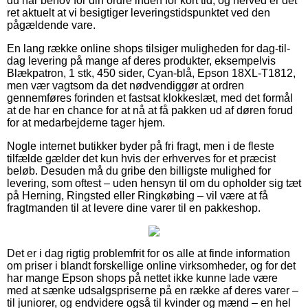
du har behov for din ordre inden for kort tid, og herved er det
ret aktuelt at vi besigtiger leveringstidspunktet ved den
pågældende vare.
En lang række online shops tilsiger muligheden for dag-til-
dag levering på mange af deres produkter, eksempelvis
Blækpatron, 1 stk, 450 sider, Cyan-blå, Epson 18XL-T1812,
men vær vagtsom da det nødvendiggør at ordren
gennemføres forinden et fastsat klokkeslæt, med det formål
at de har en chance for at nå at få pakken ud af døren forud
for at medarbejderne tager hjem.
Nogle internet butikker byder på fri fragt, men i de fleste
tilfælde gælder det kun hvis der erhverves for et præcist
beløb. Desuden må du gribe den billigste mulighed for
levering, som oftest – uden hensyn til om du opholder sig tæt
på Herning, Ringsted eller Ringkøbing – vil være at få
fragtmanden til at levere dine varer til en pakkeshop.
Det er i dag rigtig problemfrit for os alle at finde information
om priser i blandt forskellige online virksomheder, og for det
har mange Epson shops på nettet ikke kunne lade være
med at sænke udsalgspriserne på en række af deres varer –
til juniorer, og endvidere også til kvinder og mænd – en hel