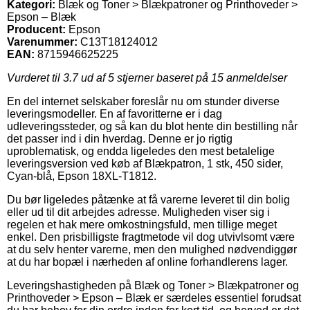
Kategori:
Blæk og Toner > Blækpatroner og Printhoveder >
Epson – Blæk
Producent:
Epson
Varenummer:
C13T18124012
EAN:
8715946625225
Vurderet til
3.7
ud af 5 stjerner baseret på
15
anmeldelser
En del internet selskaber foreslår nu om stunder diverse
leveringsmodeller. En af favoritterne er i dag
udleveringssteder, og så kan du blot hente din bestilling når
det passer ind i din hverdag. Denne er jo rigtig
uproblematisk, og endda ligeledes den mest betalelige
leveringsversion ved køb af Blækpatron, 1 stk, 450 sider,
Cyan-blå, Epson 18XL-T1812.
Du bør ligeledes påtænke at få varerne leveret til din bolig
eller ud til dit arbejdes adresse. Muligheden viser sig i
regelen et hak mere omkostningsfuld, men tillige meget
enkel. Den prisbilligste fragtmetode vil dog utvivlsomt være
at du selv henter varerne, men den mulighed nødvendiggør
at du har bopæl i nærheden af online forhandlerens lager.
Leveringshastigheden på Blæk og Toner > Blækpatroner og
Printhoveder > Epson – Blæk er særdeles essentiel forudsat