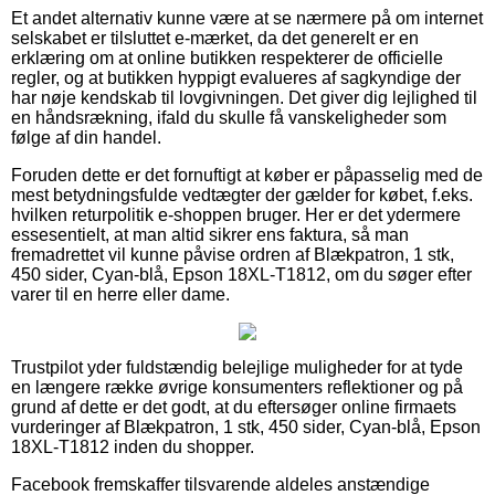
Et andet alternativ kunne være at se nærmere på om internet
selskabet er tilsluttet e-mærket, da det generelt er en
erklæring om at online butikken respekterer de officielle
regler, og at butikken hyppigt evalueres af sagkyndige der
har nøje kendskab til lovgivningen. Det giver dig lejlighed til
en håndsrækning, ifald du skulle få vanskeligheder som
følge af din handel.
Foruden dette er det fornuftigt at køber er påpasselig med de
mest betydningsfulde vedtægter der gælder for købet, f.eks.
hvilken returpolitik e-shoppen bruger. Her er det ydermere
essesentielt, at man altid sikrer ens faktura, så man
fremadrettet vil kunne påvise ordren af Blækpatron, 1 stk,
450 sider, Cyan-blå, Epson 18XL-T1812, om du søger efter
varer til en herre eller dame.
Trustpilot yder fuldstændig belejlige muligheder for at tyde
en længere række øvrige konsumenters reflektioner og på
grund af dette er det godt, at du eftersøger online firmaets
vurderinger af Blækpatron, 1 stk, 450 sider, Cyan-blå, Epson
18XL-T1812 inden du shopper.
Facebook fremskaffer tilsvarende aldeles anstændige