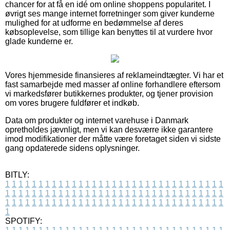
chancer for at få en idé om online shoppens popularitet. I
øvrigt ses mange internet forretninger som giver kunderne
mulighed for at udforme en bedømmelse af deres
købsoplevelse, som tillige kan benyttes til at vurdere hvor
glade kunderne er.
Vores hjemmeside finansieres af reklameindtægter. Vi har et
fast samarbejde med masser af online forhandlere eftersom
vi markedsfører butikkernes produkter, og tjener provision
om vores brugere fuldfører et indkøb.
Data om produkter og internet varehuse i Danmark
opretholdes jævnligt, men vi kan desværre ikke garantere
imod modifikationer der måtte være foretaget siden vi sidste
gang opdaterede sidens oplysninger.
BITLY:
1
1
1
1
1
1
1
1
1
1
1
1
1
1
1
1
1
1
1
1
1
1
1
1
1
1
1
1
1
1
1
1
1
1
1
1
1
1
1
1
1
1
1
1
1
1
1
1
1
1
1
1
1
1
1
1
1
1
1
1
1
1
1
1
1
1
1
1
1
1
1
1
1
1
1
1
1
1
1
1
1
1
1
1
1
1
1
1
1
1
1
1
1
1
1
1
1
1
1
1
SPOTIFY: