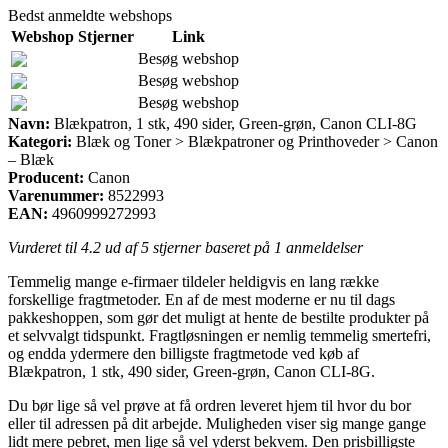
Bedst anmeldte webshops
Webshop
Stjerner
Link
Besøg webshop
Besøg webshop
Besøg webshop
Navn:
Blækpatron, 1 stk, 490 sider, Green-grøn, Canon CLI-8G
Kategori:
Blæk og Toner > Blækpatroner og Printhoveder > Canon
– Blæk
Producent:
Canon
Varenummer:
8522993
EAN:
4960999272993
Vurderet til
4.2
ud af 5 stjerner baseret på
1
anmeldelser
Temmelig mange e-firmaer tildeler heldigvis en lang række
forskellige fragtmetoder. En af de mest moderne er nu til dags
pakkeshoppen, som gør det muligt at hente de bestilte produkter på
et selvvalgt tidspunkt. Fragtløsningen er nemlig temmelig smertefri,
og endda ydermere den billigste fragtmetode ved køb af
Blækpatron, 1 stk, 490 sider, Green-grøn, Canon CLI-8G.
Du bør lige så vel prøve at få ordren leveret hjem til hvor du bor
eller til adressen på dit arbejde. Muligheden viser sig mange gange
lidt mere pebret, men lige så vel yderst bekvem. Den prisbilligste