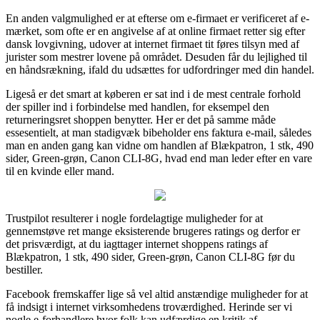
En anden valgmulighed er at efterse om e-firmaet er verificeret af e-
mærket, som ofte er en angivelse af at online firmaet retter sig efter
dansk lovgivning, udover at internet firmaet tit føres tilsyn med af
jurister som mestrer lovene på området. Desuden får du lejlighed til
en håndsrækning, ifald du udsættes for udfordringer med din handel.
Ligeså er det smart at køberen er sat ind i de mest centrale forhold
der spiller ind i forbindelse med handlen, for eksempel den
returneringsret shoppen benytter. Her er det på samme måde
essesentielt, at man stadigvæk bibeholder ens faktura e-mail, således
man en anden gang kan vidne om handlen af Blækpatron, 1 stk, 490
sider, Green-grøn, Canon CLI-8G, hvad end man leder efter en vare
til en kvinde eller mand.
Trustpilot resulterer i nogle fordelagtige muligheder for at
gennemstøve ret mange eksisterende brugeres ratings og derfor er
det prisværdigt, at du iagttager internet shoppens ratings af
Blækpatron, 1 stk, 490 sider, Green-grøn, Canon CLI-8G før du
bestiller.
Facebook fremskaffer lige så vel altid anstændige muligheder for at
få indsigt i internet virksomhedens troværdighed. Herinde ser vi
nogle e-forhandlere hvor folk kan udfærdige en kritik af