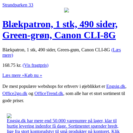
Strandparken 33
Blækpatron, 1 stk, 490 sider,
Green-grøn, Canon CLI-8G
Blækpatron, 1 stk, 490 sider, Green-grøn, Canon CLI-8G
(Læs
mere)
168.75
kr.
(Vis fragtpris)
Læs mere »
Køb nu »
De mest populære webshops for erhverv i øjeblikket er
Engsig.dk
,
Office2go.dk
og
OfficeTrend.dk
, som alle har et stort sortiment til
gode priser.
Engsig.dk har mere end 50.000 varenumre på lager, klar til
hurtig levering indenfor få dage. Sortimentet spænder bredt,
lige fra stort kontorudstyr til små produkter på kontoret. Klik