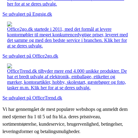
her for at se deres udvalg.
Se udvalget på Engsig.dk
Office2go.dk startede i 2011, med det formål at levere
kontormøbler til meget konkurrencedygtige priser, leveret med
det samme og med den bedste service i branchen. Klik her for
at se deres udvalg.
Se udvalget på Office2go.dk
OfficeTrend.dk tilbyder mere end 4.000 unikke produkter. De
har et bredt udvalg af elektronik, emballage, etiketter og
mærker, kontorartikler, hobby, skolestart, gæstebøger og foto,
tasker m.m. Klik her for at se deres udvalg.
Se udvalget på OfficeTrend.dk
Vi har gennemgået de mest populære webshops og anmeldt dem
med stjerner fra 1 til 5 ud fra bl.a. deres prisniveau,
sortimentstørrelse, kundeservice, brugervenlighed, betingelser,
leveringsformer og betalingsmuligheder.