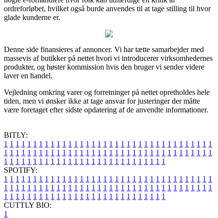
ordreforløbet, hvilket også burde anvendes til at tage stilling til hvor
glade kunderne er.
Denne side finansieres af annoncer. Vi har tætte samarbejder med
massevis af butikker på nettet hvori vi introducerer virksomhedernes
produkter, og høster kommission hvis den bruger vi sender videre
laver en handel.
Vejledning omkring varer og forretninger på nettet opretholdes hele
tiden, men vi ønsker ikke at tage ansvar for justeringer der måtte
være foretaget efter sidste opdatering af de anvendte informationer.
BITLY:
1
1
1
1
1
1
1
1
1
1
1
1
1
1
1
1
1
1
1
1
1
1
1
1
1
1
1
1
1
1
1
1
1
1
1
1
1
1
1
1
1
1
1
1
1
1
1
1
1
1
1
1
1
1
1
1
1
1
1
1
1
1
1
1
1
1
1
1
1
1
1
1
1
1
1
1
1
1
1
1
1
1
1
1
1
1
1
1
1
1
1
1
1
1
1
1
1
1
1
1
SPOTIFY:
1
1
1
1
1
1
1
1
1
1
1
1
1
1
1
1
1
1
1
1
1
1
1
1
1
1
1
1
1
1
1
1
1
1
1
1
1
1
1
1
1
1
1
1
1
1
1
1
1
1
1
1
1
1
1
1
1
1
1
1
1
1
1
1
1
1
1
1
1
1
1
1
1
1
1
1
1
1
1
1
1
1
1
1
1
1
1
1
1
1
1
1
1
1
1
1
1
1
1
1
CUTTLY BIO:
1