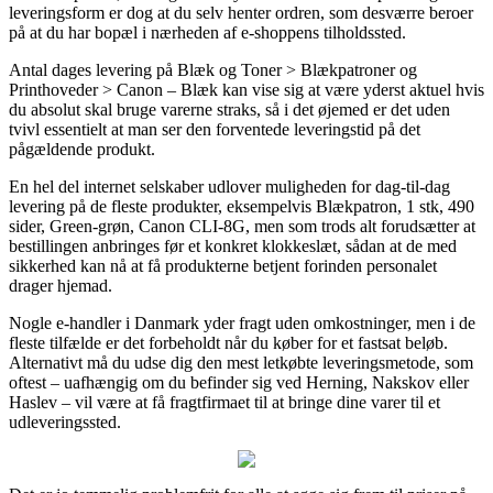
leveringsform er dog at du selv henter ordren, som desværre beroer
på at du har bopæl i nærheden af e-shoppens tilholdssted.
Antal dages levering på Blæk og Toner > Blækpatroner og
Printhoveder > Canon – Blæk kan vise sig at være yderst aktuel hvis
du absolut skal bruge varerne straks, så i det øjemed er det uden
tvivl essentielt at man ser den forventede leveringstid på det
pågældende produkt.
En hel del internet selskaber udlover muligheden for dag-til-dag
levering på de fleste produkter, eksempelvis Blækpatron, 1 stk, 490
sider, Green-grøn, Canon CLI-8G, men som trods alt forudsætter at
bestillingen anbringes før et konkret klokkeslæt, sådan at de med
sikkerhed kan nå at få produkterne betjent forinden personalet
drager hjemad.
Nogle e-handler i Danmark yder fragt uden omkostninger, men i de
fleste tilfælde er det forbeholdt når du køber for et fastsat beløb.
Alternativt må du udse dig den mest letkøbte leveringsmetode, som
oftest – uafhængig om du befinder sig ved Herning, Nakskov eller
Haslev – vil være at få fragtfirmaet til at bringe dine varer til et
udleveringssted.