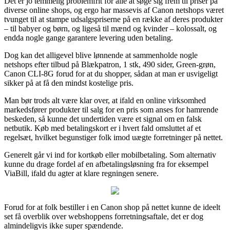
Det er jo temmelig problemfrit for alle at søge sig frem til priser på
diverse online shops, og ergo har massevis af Canon netshops været
tvunget til at stampe udsalgspriserne på en række af deres produkter
– til babyer og børn, og ligeså til mænd og kvinder – kolossalt, og
endda nogle gange garantere levering uden betaling.
Dog kan det alligevel blive lønnende at sammenholde nogle
netshops efter tilbud på Blækpatron, 1 stk, 490 sider, Green-grøn,
Canon CLI-8G forud for at du shopper, sådan at man er usvigeligt
sikker på at få den mindst kostelige pris.
Man bør trods alt være klar over, at ifald en online virksomhed
markedsfører produkter til salg for en pris som anses for hamrende
beskeden, så kunne det undertiden være et signal om en falsk
netbutik. Køb med betalingskort er i hvert fald omsluttet af et
regelsæt, hvilket begunstiger folk imod uægte forretninger på nettet.
Generelt går vi ind for kortkøb eller mobilbetaling. Som alternativ
kunne du drage fordel af en afbetalingsløsning fra for eksempel
ViaBill, ifald du agter at klare regningen senere.
Forud for at folk bestiller i en Canon shop på nettet kunne de ideelt
set få overblik over webshoppens forretningsaftale, det er dog
almindeligvis ikke super spændende.