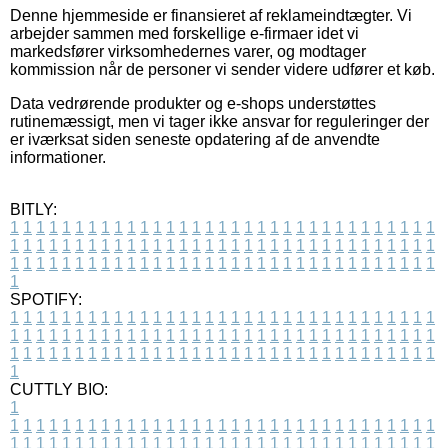
Denne hjemmeside er finansieret af reklameindtægter. Vi
arbejder sammen med forskellige e-firmaer idet vi
markedsfører virksomhedernes varer, og modtager
kommission når de personer vi sender videre udfører et køb.
Data vedrørende produkter og e-shops understøttes
rutinemæssigt, men vi tager ikke ansvar for reguleringer der
er iværksat siden seneste opdatering af de anvendte
informationer.
BITLY:
1
1
1
1
1
1
1
1
1
1
1
1
1
1
1
1
1
1
1
1
1
1
1
1
1
1
1
1
1
1
1
1
1
1
1
1
1
1
1
1
1
1
1
1
1
1
1
1
1
1
1
1
1
1
1
1
1
1
1
1
1
1
1
1
1
1
1
1
1
1
1
1
1
1
1
1
1
1
1
1
1
1
1
1
1
1
1
1
1
1
1
1
1
1
1
1
1
1
1
1
SPOTIFY:
1
1
1
1
1
1
1
1
1
1
1
1
1
1
1
1
1
1
1
1
1
1
1
1
1
1
1
1
1
1
1
1
1
1
1
1
1
1
1
1
1
1
1
1
1
1
1
1
1
1
1
1
1
1
1
1
1
1
1
1
1
1
1
1
1
1
1
1
1
1
1
1
1
1
1
1
1
1
1
1
1
1
1
1
1
1
1
1
1
1
1
1
1
1
1
1
1
1
1
1
CUTTLY BIO:
1
1
1
1
1
1
1
1
1
1
1
1
1
1
1
1
1
1
1
1
1
1
1
1
1
1
1
1
1
1
1
1
1
1
1
1
1
1
1
1
1
1
1
1
1
1
1
1
1
1
1
1
1
1
1
1
1
1
1
1
1
1
1
1
1
1
1