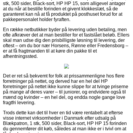
stk, 500 sider, Black-sort, HP HP 15, som alligevel antager
at du når at bestille forinden et givent klokkeslæt, så de
garanteret kan nå at få produktet på posthuset forud for at
pakkepersonalet holder fyraften.
En række netbutikker byder på levering uden betaling, men
ofte afkræver det at man bestiller for et fastslået beløb. Ellers
skal man udse dig den prisbilligste løsning til levering, der
oftest – om du bor nær Horsens, Rønne eller Fredensborg –
er at få fragtmanden til at køre din pakke til et
afhentningssted.
Det er ret så bekvemt for folk at prissammenligne hos flere
forretninger på nettet, og derved har en hel del HP
forretninger på nettet ikke kunne slippe for at tvinge priserne
på mange af deres varer – til juniorer, og endvidere også til
mænd og kvinder – en hel del, og endda nogle gange love
fragtfri levering.
Trods dette kan det til hver en tid være rentabelt at efterse
visse internet virksomheder i Danmark efter udsalg på
Blækpatron, 1 stk, 500 sider, Black-sort, HP HP 15 forinden
du gennemfører dit køb, således at man ikke er i tvivl om at