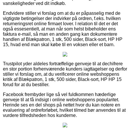
vanskeligheder ved dit indkøb.
Endvidere stiller vi forslag om at du er påpasselig med de
vigtigste betingelser der indvirker på ordren, f.eks. hvilken
returneringsret online firmaet lover. I relation til det er det
også essesentielt, at man når som helst bibeholder ens
faktura e-mail, så man en anden gang kan dokumentere
handlen af Blækpatron, 1 stk, 500 sider, Black-sort, HP HP
15, hvad end man skal købe til en voksen eller et barn.
Trustpilot yder aldeles fortræffelige genveje til at dechifrere
en stor portion forhenværende kunders iagttagelser og derfor
stiller vi forslag om, at du verificerer online webshoppens
kritik af Blækpatron, 1 stk, 500 sider, Black-sort, HP HP 15
forud for at du bestiller.
Facebook frembyder lige så vel fuldkommen hæderlige
genveje til at få indsigt i online webshoppens popularitet.
Herinde ses en del shops på nettet hvor du kan notere en
evaluering af ordreforløbet, hvilket tilmed bør anvendes til at
vurdere tilfredsheden hos kunderne.