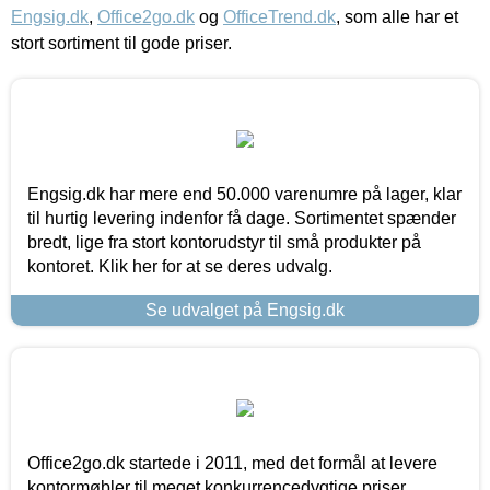
Engsig.dk
,
Office2go.dk
og
OfficeTrend.dk
, som alle har et
stort sortiment til gode priser.
Engsig.dk har mere end 50.000 varenumre på lager, klar
til hurtig levering indenfor få dage. Sortimentet spænder
bredt, lige fra stort kontorudstyr til små produkter på
kontoret. Klik her for at se deres udvalg.
Se udvalget på Engsig.dk
Office2go.dk startede i 2011, med det formål at levere
kontormøbler til meget konkurrencedygtige priser,