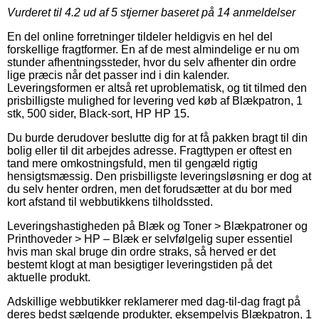
Vurderet til
4.2
ud af 5 stjerner baseret på
14
anmeldelser
En del online forretninger tildeler heldigvis en hel del
forskellige fragtformer. En af de mest almindelige er nu om
stunder afhentningssteder, hvor du selv afhenter din ordre
lige præcis når det passer ind i din kalender.
Leveringsformen er altså ret uproblematisk, og tit tilmed den
prisbilligste mulighed for levering ved køb af Blækpatron, 1
stk, 500 sider, Black-sort, HP HP 15.
Du burde derudover beslutte dig for at få pakken bragt til din
bolig eller til dit arbejdes adresse. Fragttypen er oftest en
tand mere omkostningsfuld, men til gengæld rigtig
hensigtsmæssig. Den prisbilligste leveringsløsning er dog at
du selv henter ordren, men det forudsætter at du bor med
kort afstand til webbutikkens tilholdssted.
Leveringshastigheden på Blæk og Toner > Blækpatroner og
Printhoveder > HP – Blæk er selvfølgelig super essentiel
hvis man skal bruge din ordre straks, så herved er det
bestemt klogt at man besigtiger leveringstiden på det
aktuelle produkt.
Adskillige webbutikker reklamerer med dag-til-dag fragt på
deres bedst sælgende produkter, eksempelvis Blækpatron, 1