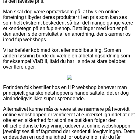
få den laveste pris.
Man skal dog være opmærksom på, at hvis en online
forretning tilbyder deres produkter til en pris som kan ses
som helt ekstremt beskeden, så bør det mange gange være
et kendetegn på en fup e-shop. Betalinger med kort er på
den anden side omsluttet af en anordning, der skærmer os
imod fup webshops.
Vi anbefaler køb med kort eller mobilbetaling. Som en
anden løsning burde du vælge en afbetalingsordning som
for eksempel ViaBill, ifald du har i sinde at klare beløbet
over flere uger.
Forinden folk bestiller hos en HP webshop behøver man
principielt granske netshoppens handelsaftale, det er dog
almindeligvis ikke super spændende.
Alternativet kunne måske være at se nærmere på hvorvidt
online webshoppen er verificeret af e-mærket, grundet at det
ofte er en sikkerhed for at online butikken følger den
officielle danske lovgivning, udover at online webshoppen
jævnligt ses til af fagmænd der kender til lovgivningen. Dette
er desuden en god mulighed for opbakning, når du får