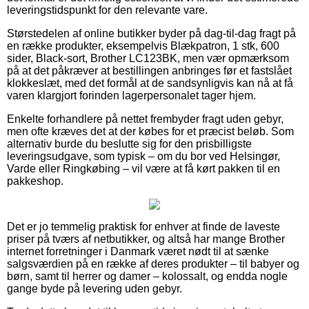
leveringstidspunkt for den relevante vare.
Størstedelen af online butikker byder på dag-til-dag fragt på
en række produkter, eksempelvis Blækpatron, 1 stk, 600
sider, Black-sort, Brother LC123BK, men vær opmærksom
på at det påkræver at bestillingen anbringes før et fastslået
klokkeslæt, med det formål at de sandsynligvis kan nå at få
varen klargjort forinden lagerpersonalet tager hjem.
Enkelte forhandlere på nettet frembyder fragt uden gebyr,
men ofte kræves det at der købes for et præcist beløb. Som
alternativ burde du beslutte sig for den prisbilligste
leveringsudgave, som typisk – om du bor ved Helsingør,
Varde eller Ringkøbing – vil være at få kørt pakken til en
pakkeshop.
Det er jo temmelig praktisk for enhver at finde de laveste
priser på tværs af netbutikker, og altså har mange Brother
internet forretninger i Danmark været nødt til at sænke
salgsværdien på en række af deres produkter – til babyer og
børn, samt til herrer og damer – kolossalt, og endda nogle
gange byde på levering uden gebyr.