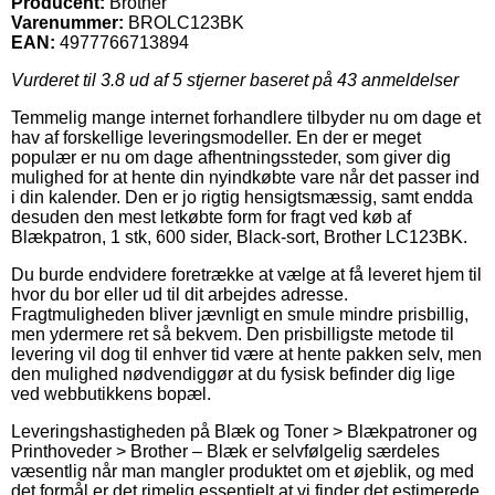
Producent:
Brother
Varenummer:
BROLC123BK
EAN:
4977766713894
Vurderet til
3.8
ud af 5 stjerner baseret på
43
anmeldelser
Temmelig mange internet forhandlere tilbyder nu om dage et
hav af forskellige leveringsmodeller. En der er meget
populær er nu om dage afhentningssteder, som giver dig
mulighed for at hente din nyindkøbte vare når det passer ind
i din kalender. Den er jo rigtig hensigtsmæssig, samt endda
desuden den mest letkøbte form for fragt ved køb af
Blækpatron, 1 stk, 600 sider, Black-sort, Brother LC123BK.
Du burde endvidere foretrække at vælge at få leveret hjem til
hvor du bor eller ud til dit arbejdes adresse.
Fragtmuligheden bliver jævnligt en smule mindre prisbillig,
men ydermere ret så bekvem. Den prisbilligste metode til
levering vil dog til enhver tid være at hente pakken selv, men
den mulighed nødvendiggør at du fysisk befinder dig lige
ved webbutikkens bopæl.
Leveringshastigheden på Blæk og Toner > Blækpatroner og
Printhoveder > Brother – Blæk er selvfølgelig særdeles
væsentlig når man mangler produktet om et øjeblik, og med
det formål er det rimelig essentielt at vi finder det estimerede