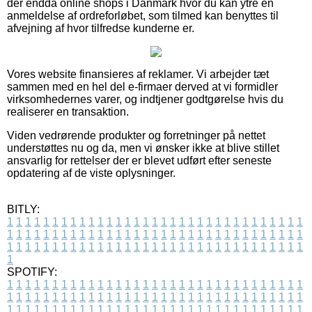
der endda online shops i Danmark hvor du kan ytre en
anmeldelse af ordreforløbet, som tilmed kan benyttes til
afvejning af hvor tilfredse kunderne er.
Vores website finansieres af reklamer. Vi arbejder tæt
sammen med en hel del e-firmaer derved at vi formidler
virksomhedernes varer, og indtjener godtgørelse hvis du
realiserer en transaktion.
Viden vedrørende produkter og forretninger på nettet
understøttes nu og da, men vi ønsker ikke at blive stillet
ansvarlig for rettelser der er blevet udført efter seneste
opdatering af de viste oplysninger.
BITLY:
1
1
1
1
1
1
1
1
1
1
1
1
1
1
1
1
1
1
1
1
1
1
1
1
1
1
1
1
1
1
1
1
1
1
1
1
1
1
1
1
1
1
1
1
1
1
1
1
1
1
1
1
1
1
1
1
1
1
1
1
1
1
1
1
1
1
1
1
1
1
1
1
1
1
1
1
1
1
1
1
1
1
1
1
1
1
1
1
1
1
1
1
1
1
1
1
1
1
1
1
SPOTIFY:
1
1
1
1
1
1
1
1
1
1
1
1
1
1
1
1
1
1
1
1
1
1
1
1
1
1
1
1
1
1
1
1
1
1
1
1
1
1
1
1
1
1
1
1
1
1
1
1
1
1
1
1
1
1
1
1
1
1
1
1
1
1
1
1
1
1
1
1
1
1
1
1
1
1
1
1
1
1
1
1
1
1
1
1
1
1
1
1
1
1
1
1
1
1
1
1
1
1
1