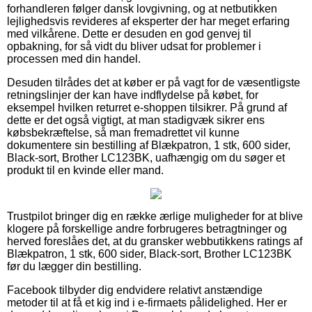
forhandleren følger dansk lovgivning, og at netbutikken
lejlighedsvis revideres af eksperter der har meget erfaring
med vilkårene. Dette er desuden en god genvej til
opbakning, for så vidt du bliver udsat for problemer i
processen med din handel.
Desuden tilrådes det at køber er på vagt for de væsentligste
retningslinjer der kan have indflydelse på købet, for
eksempel hvilken returret e-shoppen tilsikrer. På grund af
dette er det også vigtigt, at man stadigvæk sikrer ens
købsbekræftelse, så man fremadrettet vil kunne
dokumentere sin bestilling af Blækpatron, 1 stk, 600 sider,
Black-sort, Brother LC123BK, uafhængig om du søger et
produkt til en kvinde eller mand.
Trustpilot bringer dig en række ærlige muligheder for at blive
klogere på forskellige andre forbrugeres betragtninger og
herved foreslåes det, at du gransker webbutikkens ratings af
Blækpatron, 1 stk, 600 sider, Black-sort, Brother LC123BK
før du lægger din bestilling.
Facebook tilbyder dig endvidere relativt anstændige
metoder til at få et kig ind i e-firmaets pålidelighed. Her er