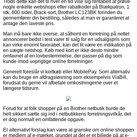
Trods dette kan det til hver en tid vise sig rentabelt at prøve
nogle enkelte webshops efter rabatkoder på Blækpatron, 1
stk, 600 sider, Black-sort, Brother LC123BK forinden du
gennemfører din bestilling, således at man er garanteret at
antage den laveste pris.
Man må bare ikke overse, at såfremt en forretning på nettet
annoncerer bedst i test varer til salg for en udsalgspris som
kan virke enormt favorabel, kan det tit være en indikation på
en uægte netshop. Køb med kort er ikke desto mindre
omfavnet af en lovbestemmelse, der passer på dig som
kunde imod uoprigtige online forretninger.
Generelt foreslår vi kortkøb eller MobilePay. Som alternativ
kan du bruge en afdragsløsning som eksempelvis ViaBill,
forudsat du gerne vil afbetale omkostningerne over et
længere tidsrum.
Forud for at folk shopper på en Brother netbutik burde de
helt sikkert sætte sig ind i netbutikkens forretningsvilkår, det
er dog normalt en omfattende opgave.
Et alternativt forslag kan være at granske om online shoppen
er medlem af e-mærket, grundet at det er et billede på at e-