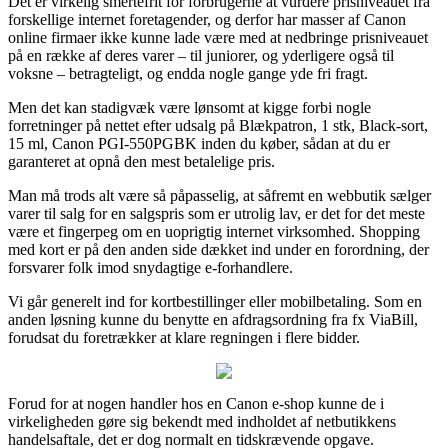
Det er virkelig smertefrit for forbrugerne at vurdere prisniveauet fra
forskellige internet foretagender, og derfor har masser af Canon
online firmaer ikke kunne lade være med at nedbringe prisniveauet
på en række af deres varer – til juniorer, og yderligere også til
voksne – betragteligt, og endda nogle gange yde fri fragt.
Men det kan stadigvæk være lønsomt at kigge forbi nogle
forretninger på nettet efter udsalg på Blækpatron, 1 stk, Black-sort,
15 ml, Canon PGI-550PGBK inden du køber, sådan at du er
garanteret at opnå den mest betalelige pris.
Man må trods alt være så påpasselig, at såfremt en webbutik sælger
varer til salg for en salgspris som er utrolig lav, er det for det meste
være et fingerpeg om en uoprigtig internet virksomhed. Shopping
med kort er på den anden side dækket ind under en forordning, der
forsvarer folk imod snydagtige e-forhandlere.
Vi går generelt ind for kortbestillinger eller mobilbetaling. Som en
anden løsning kunne du benytte en afdragsordning fra fx ViaBill,
forudsat du foretrækker at klare regningen i flere bidder.
Forud for at nogen handler hos en Canon e-shop kunne de i
virkeligheden gøre sig bekendt med indholdet af netbutikkens
handelsaftale, det er dog normalt en tidskrævende opgave.