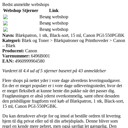
Bedst anmeldte webshops
Webshop
Stjerner
Link
Besøg webshop
Besøg webshop
Besøg webshop
Navn:
Blækpatron, 1 stk, Black-sort, 15 ml, Canon PGI-550PGBK
Kategori:
Blæk og Toner > Blækpatroner og Printhoveder > Canon
– Blæk
Producent:
Canon
Varenummer:
6496B001
EAN:
4960999904580
Vurderet til
4.4
ud af 5 stjerner baseret på
43
anmeldelser
Flere shops på nettet yder i vore dage alverdens leveringsudgaver.
En der er meget populær er i vore dage udleveringssteder, hvor det
er meget fleksibelt at kunne hente din pakke når det passer dig.
Fragtløsningen er altså yderst overkommelig, samt oftest desuden
den prisbilligste fragtform ved køb af Blækpatron, 1 stk, Black-sort,
15 ml, Canon PGI-550PGBK.
Du kan derudover afveje for og imod at bestille ordren til levering
hjem til dig privat eller ud til din arbejdsplads. Denne bliver som
regel en kende mere pebret, men også særligt let gængelig. Den