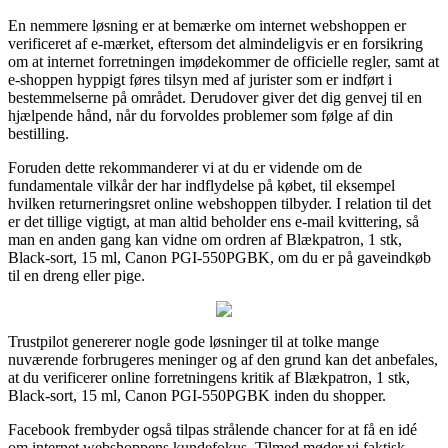
En nemmere løsning er at bemærke om internet webshoppen er
verificeret af e-mærket, eftersom det almindeligvis er en forsikring
om at internet forretningen imødekommer de officielle regler, samt at
e-shoppen hyppigt føres tilsyn med af jurister som er indført i
bestemmelserne på området. Derudover giver det dig genvej til en
hjælpende hånd, når du forvoldes problemer som følge af din
bestilling.
Foruden dette rekommanderer vi at du er vidende om de
fundamentale vilkår der har indflydelse på købet, til eksempel
hvilken returneringsret online webshoppen tilbyder. I relation til det
er det tillige vigtigt, at man altid beholder ens e-mail kvittering, så
man en anden gang kan vidne om ordren af Blækpatron, 1 stk,
Black-sort, 15 ml, Canon PGI-550PGBK, om du er på gaveindkøb
til en dreng eller pige.
Trustpilot genererer nogle gode løsninger til at tolke mange
nuværende forbrugeres meninger og af den grund kan det anbefales,
at du verificerer online forretningens kritik af Blækpatron, 1 stk,
Black-sort, 15 ml, Canon PGI-550PGBK inden du shopper.
Facebook frembyder også tilpas strålende chancer for at få en idé
om internet webshoppens kundefokus. Tilmed møder vi faktisk