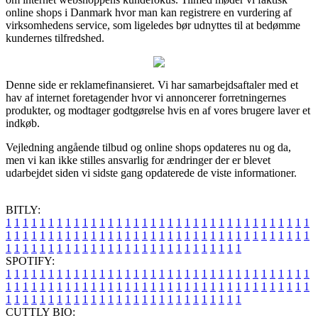
online shops i Danmark hvor man kan registrere en vurdering af
virksomhedens service, som ligeledes bør udnyttes til at bedømme
kundernes tilfredshed.
Denne side er reklamefinansieret. Vi har samarbejdsaftaler med et
hav af internet foretagender hvor vi annoncerer forretningernes
produkter, og modtager godtgørelse hvis en af vores brugere laver et
indkøb.
Vejledning angående tilbud og online shops opdateres nu og da,
men vi kan ikke stilles ansvarlig for ændringer der er blevet
udarbejdet siden vi sidste gang opdaterede de viste informationer.
BITLY:
1
1
1
1
1
1
1
1
1
1
1
1
1
1
1
1
1
1
1
1
1
1
1
1
1
1
1
1
1
1
1
1
1
1
1
1
1
1
1
1
1
1
1
1
1
1
1
1
1
1
1
1
1
1
1
1
1
1
1
1
1
1
1
1
1
1
1
1
1
1
1
1
1
1
1
1
1
1
1
1
1
1
1
1
1
1
1
1
1
1
1
1
1
1
1
1
1
1
1
1
SPOTIFY:
1
1
1
1
1
1
1
1
1
1
1
1
1
1
1
1
1
1
1
1
1
1
1
1
1
1
1
1
1
1
1
1
1
1
1
1
1
1
1
1
1
1
1
1
1
1
1
1
1
1
1
1
1
1
1
1
1
1
1
1
1
1
1
1
1
1
1
1
1
1
1
1
1
1
1
1
1
1
1
1
1
1
1
1
1
1
1
1
1
1
1
1
1
1
1
1
1
1
1
1
CUTTLY BIO: