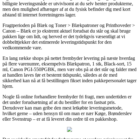
billigste leveringsmåde er utvivlsomt at du selv henter produkterne,
men den mulighed afhænger af at du fysisk befinder dig med kort
afstand til internet forretningens lager.
Fragtperioden på Blæk og Toner > Blækpatroner og Printhoveder >
Canon – Blæk er jo ekstremt aktuel forudsat du står og skal bruge
pakken lige om lidt, og herved er det tydeligvis væsentligt at vi
dobbelttjekker det estimerede leveringstidspunkt for den
vedkommende vare.
En lang række shops på nettet frembyder levering på næste hverdag
på flere varenumre, eksempelvis Blækpatron, 1 stk, Black-sort, 15
ml, Canon PGI-550PGBK, men vær obs på at det står og falder med
at handlen laves før et bestemt tidspunkt, således at de med
sikkerhed kan nå at få bestillingen fikset inden pakkepersonalet tager
hjem.
Nogle få online forhandlere frembyder fri fragt, men undertiden er
det under forudsætning af at du bestiller for en fastsat pris.
Derudover kan man gribe den mest letkøbte leveringsmetode,
hvilket gerne – uden hensyn til om man er nær Køge, Brønderslev
eller Svenstrup – er at få leveret din ordre til en pakkeshop.