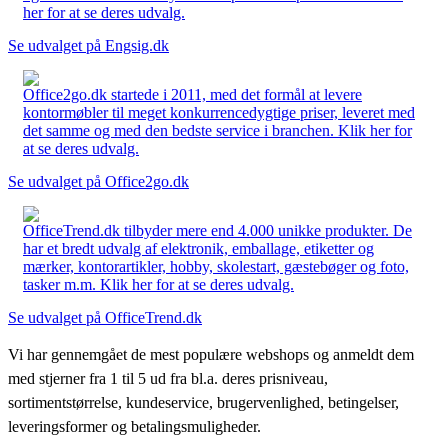
her for at se deres udvalg.
Se udvalget på Engsig.dk
Office2go.dk startede i 2011, med det formål at levere
kontormøbler til meget konkurrencedygtige priser, leveret med
det samme og med den bedste service i branchen. Klik her for
at se deres udvalg.
Se udvalget på Office2go.dk
OfficeTrend.dk tilbyder mere end 4.000 unikke produkter. De
har et bredt udvalg af elektronik, emballage, etiketter og
mærker, kontorartikler, hobby, skolestart, gæstebøger og foto,
tasker m.m. Klik her for at se deres udvalg.
Se udvalget på OfficeTrend.dk
Vi har gennemgået de mest populære webshops og anmeldt dem
med stjerner fra 1 til 5 ud fra bl.a. deres prisniveau,
sortimentstørrelse, kundeservice, brugervenlighed, betingelser,
leveringsformer og betalingsmuligheder.