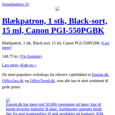
Strandparken 33
Blækpatron, 1 stk, Black-sort,
15 ml, Canon PGI-550PGBK
Blækpatron, 1 stk, Black-sort, 15 ml, Canon PGI-550PGBK
(Læs
mere)
148.75
kr.
(Vis fragtpris)
Læs mere »
Køb nu »
De mest populære webshops for erhverv i øjeblikket er
Engsig.dk
,
Office2go.dk
og
OfficeTrend.dk
, som alle har et stort sortiment til
gode priser.
Engsig.dk har mere end 50.000 varenumre på lager, klar til
hurtig levering indenfor få dage. Sortimentet spænder bredt,
lige fra stort kontorudstyr til små produkter på kontoret. Klik