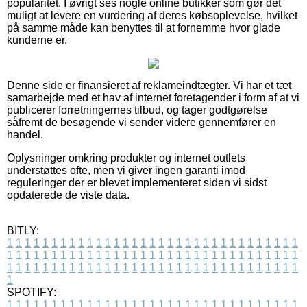
popularitet. I øvrigt ses nogle online butikker som gør det
muligt at levere en vurdering af deres købsoplevelse, hvilket
på samme måde kan benyttes til at fornemme hvor glade
kunderne er.
Denne side er finansieret af reklameindtægter. Vi har et tæt
samarbejde med et hav af internet foretagender i form af at vi
publicerer forretningernes tilbud, og tager godtgørelse
såfremt de besøgende vi sender videre gennemfører en
handel.
Oplysninger omkring produkter og internet outlets
understøttes ofte, men vi giver ingen garanti imod
reguleringer der er blevet implementeret siden vi sidst
opdaterede de viste data.
BITLY:
1
1
1
1
1
1
1
1
1
1
1
1
1
1
1
1
1
1
1
1
1
1
1
1
1
1
1
1
1
1
1
1
1
1
1
1
1
1
1
1
1
1
1
1
1
1
1
1
1
1
1
1
1
1
1
1
1
1
1
1
1
1
1
1
1
1
1
1
1
1
1
1
1
1
1
1
1
1
1
1
1
1
1
1
1
1
1
1
1
1
1
1
1
1
1
1
1
1
1
1
SPOTIFY:
1
1
1
1
1
1
1
1
1
1
1
1
1
1
1
1
1
1
1
1
1
1
1
1
1
1
1
1
1
1
1
1
1