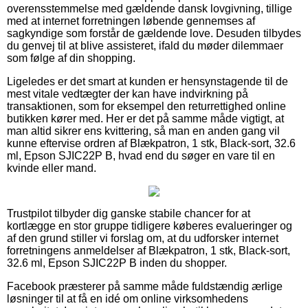
overensstemmelse med gældende dansk lovgivning, tillige
med at internet forretningen løbende gennemses af
sagkyndige som forstår de gældende love. Desuden tilbydes
du genvej til at blive assisteret, ifald du møder dilemmaer
som følge af din shopping.
Ligeledes er det smart at kunden er hensynstagende til de
mest vitale vedtægter der kan have indvirkning på
transaktionen, som for eksempel den returrettighed online
butikken kører med. Her er det på samme måde vigtigt, at
man altid sikrer ens kvittering, så man en anden gang vil
kunne eftervise ordren af Blækpatron, 1 stk, Black-sort, 32.6
ml, Epson SJIC22P B, hvad end du søger en vare til en
kvinde eller mand.
Trustpilot tilbyder dig ganske stabile chancer for at
kortlægge en stor gruppe tidligere køberes evalueringer og
af den grund stiller vi forslag om, at du udforsker internet
forretningens anmeldelser af Blækpatron, 1 stk, Black-sort,
32.6 ml, Epson SJIC22P B inden du shopper.
Facebook præsterer på samme måde fuldstændig ærlige
løsninger til at få en idé om online virksomhedens