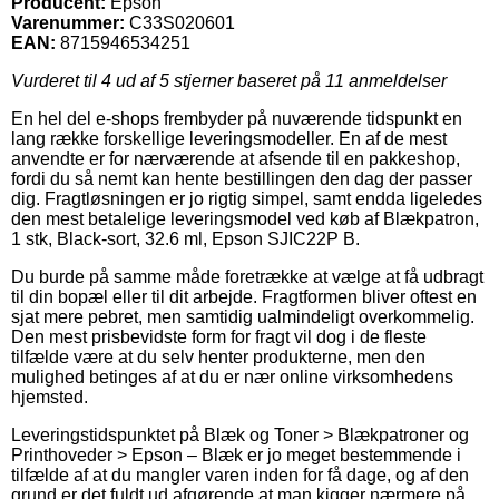
Producent:
Epson
Varenummer:
C33S020601
EAN:
8715946534251
Vurderet til
4
ud af 5 stjerner baseret på
11
anmeldelser
En hel del e-shops frembyder på nuværende tidspunkt en
lang række forskellige leveringsmodeller. En af de mest
anvendte er for nærværende at afsende til en pakkeshop,
fordi du så nemt kan hente bestillingen den dag der passer
dig. Fragtløsningen er jo rigtig simpel, samt endda ligeledes
den mest betalelige leveringsmodel ved køb af Blækpatron,
1 stk, Black-sort, 32.6 ml, Epson SJIC22P B.
Du burde på samme måde foretrække at vælge at få udbragt
til din bopæl eller til dit arbejde. Fragtformen bliver oftest en
sjat mere pebret, men samtidig ualmindeligt overkommelig.
Den mest prisbevidste form for fragt vil dog i de fleste
tilfælde være at du selv henter produkterne, men den
mulighed betinges af at du er nær online virksomhedens
hjemsted.
Leveringstidspunktet på Blæk og Toner > Blækpatroner og
Printhoveder > Epson – Blæk er jo meget bestemmende i
tilfælde af at du mangler varen inden for få dage, og af den
grund er det fuldt ud afgørende at man kigger nærmere på