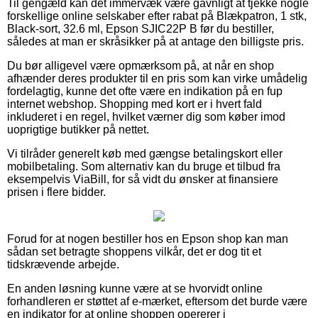
Til gengæld kan det immervæk være gavnligt at tjekke nogle
forskellige online selskaber efter rabat på Blækpatron, 1 stk,
Black-sort, 32.6 ml, Epson SJIC22P B før du bestiller,
således at man er skråsikker på at antage den billigste pris.
Du bør alligevel være opmærksom på, at når en shop
afhænder deres produkter til en pris som kan virke umådelig
fordelagtig, kunne det ofte være en indikation på en fup
internet webshop. Shopping med kort er i hvert fald
inkluderet i en regel, hvilket værner dig som køber imod
uoprigtige butikker på nettet.
Vi tilråder generelt køb med gængse betalingskort eller
mobilbetaling. Som alternativ kan du bruge et tilbud fra
eksempelvis ViaBill, for så vidt du ønsker at finansiere
prisen i flere bidder.
Forud for at nogen bestiller hos en Epson shop kan man
sådan set betragte shoppens vilkår, det er dog tit et
tidskrævende arbejde.
En anden løsning kunne være at se hvorvidt online
forhandleren er støttet af e-mærket, eftersom det burde være
en indikator for at online shoppen opererer i