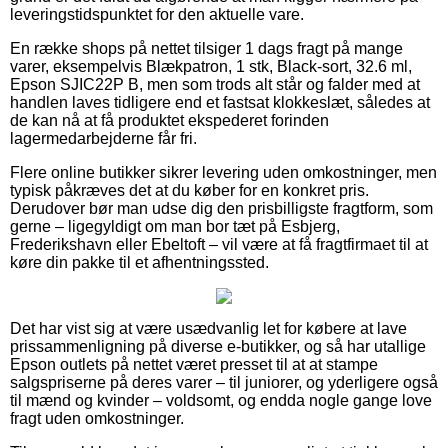
leveringstidspunktet for den aktuelle vare.
En række shops på nettet tilsiger 1 dags fragt på mange
varer, eksempelvis Blækpatron, 1 stk, Black-sort, 32.6 ml,
Epson SJIC22P B, men som trods alt står og falder med at
handlen laves tidligere end et fastsat klokkeslæt, således at
de kan nå at få produktet ekspederet forinden
lagermedarbejderne får fri.
Flere online butikker sikrer levering uden omkostninger, men
typisk påkræves det at du køber for en konkret pris.
Derudover bør man udse dig den prisbilligste fragtform, som
gerne – ligegyldigt om man bor tæt på Esbjerg,
Frederikshavn eller Ebeltoft – vil være at få fragtfirmaet til at
køre din pakke til et afhentningssted.
Det har vist sig at være usædvanlig let for købere at lave
prissammenligning på diverse e-butikker, og så har utallige
Epson outlets på nettet været presset til at at stampe
salgspriserne på deres varer – til juniorer, og yderligere også
til mænd og kvinder – voldsomt, og endda nogle gange love
fragt uden omkostninger.