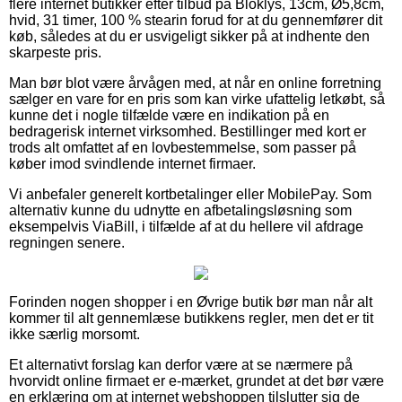
flere internet butikker efter tilbud på Bloklys, 13cm, Ø5,8cm,
hvid, 31 timer, 100 % stearin forud for at du gennemfører dit
køb, således at du er usvigeligt sikker på at indhente den
skarpeste pris.
Man bør blot være årvågen med, at når en online forretning
sælger en vare for en pris som kan virke ufattelig letkøbt, så
kunne det i nogle tilfælde være en indikation på en
bedragerisk internet virksomhed. Bestillinger med kort er
trods alt omfattet af en lovbestemmelse, som passer på
køber imod svindlende internet firmaer.
Vi anbefaler generelt kortbetalinger eller MobilePay. Som
alternativ kunne du udnytte en afbetalingsløsning som
eksempelvis ViaBill, i tilfælde af at du hellere vil afdrage
regningen senere.
Forinden nogen shopper i en Øvrige butik bør man når alt
kommer til alt gennemlæse butikkens regler, men det er tit
ikke særlig morsomt.
Et alternativt forslag kan derfor være at se nærmere på
hvorvidt online firmaet er e-mærket, grundet at det bør være
en erklæring om at internet webshoppen tilslutter sig de