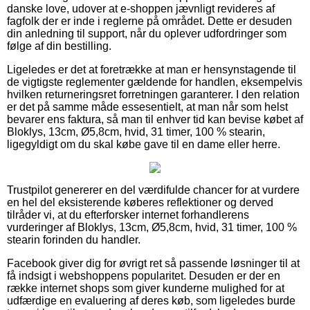
danske love, udover at e-shoppen jævnligt revideres af
fagfolk der er inde i reglerne på området. Dette er desuden
din anledning til support, når du oplever udfordringer som
følge af din bestilling.
Ligeledes er det at foretrække at man er hensynstagende til
de vigtigste reglementer gældende for handlen, eksempelvis
hvilken returneringsret forretningen garanterer. I den relation
er det på samme måde essesentielt, at man når som helst
bevarer ens faktura, så man til enhver tid kan bevise købet af
Bloklys, 13cm, Ø5,8cm, hvid, 31 timer, 100 % stearin,
ligegyldigt om du skal købe gave til en dame eller herre.
Trustpilot genererer en del værdifulde chancer for at vurdere
en hel del eksisterende køberes reflektioner og derved
tilråder vi, at du efterforsker internet forhandlerens
vurderinger af Bloklys, 13cm, Ø5,8cm, hvid, 31 timer, 100 %
stearin forinden du handler.
Facebook giver dig for øvrigt ret så passende løsninger til at
få indsigt i webshoppens popularitet. Desuden er der en
række internet shops som giver kunderne mulighed for at
udfærdige en evaluering af deres køb, som ligeledes burde