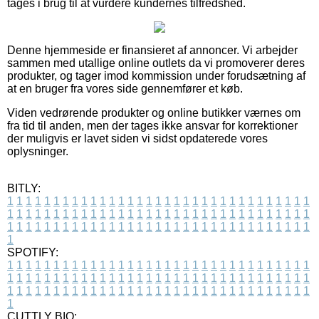
tages i brug til at vurdere kundernes tilfredshed.
Denne hjemmeside er finansieret af annoncer. Vi arbejder
sammen med utallige online outlets da vi promoverer deres
produkter, og tager imod kommission under forudsætning af
at en bruger fra vores side gennemfører et køb.
Viden vedrørende produkter og online butikker værnes om
fra tid til anden, men der tages ikke ansvar for korrektioner
der muligvis er lavet siden vi sidst opdaterede vores
oplysninger.
BITLY:
1
1
1
1
1
1
1
1
1
1
1
1
1
1
1
1
1
1
1
1
1
1
1
1
1
1
1
1
1
1
1
1
1
1
1
1
1
1
1
1
1
1
1
1
1
1
1
1
1
1
1
1
1
1
1
1
1
1
1
1
1
1
1
1
1
1
1
1
1
1
1
1
1
1
1
1
1
1
1
1
1
1
1
1
1
1
1
1
1
1
1
1
1
1
1
1
1
1
1
1
SPOTIFY:
1
1
1
1
1
1
1
1
1
1
1
1
1
1
1
1
1
1
1
1
1
1
1
1
1
1
1
1
1
1
1
1
1
1
1
1
1
1
1
1
1
1
1
1
1
1
1
1
1
1
1
1
1
1
1
1
1
1
1
1
1
1
1
1
1
1
1
1
1
1
1
1
1
1
1
1
1
1
1
1
1
1
1
1
1
1
1
1
1
1
1
1
1
1
1
1
1
1
1
1
CUTTLY BIO: