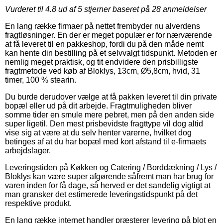
Vurderet til
4.8
ud af 5 stjerner baseret på
28
anmeldelser
En lang række firmaer på nettet frembyder nu alverdens
fragtløsninger. En der er meget populær er for nærværende
at få leveret til en pakkeshop, fordi du på den måde nemt
kan hente din bestilling på et selvvalgt tidspunkt. Metoden er
nemlig meget praktisk, og tit endvidere den prisbilligste
fragtmetode ved køb af Bloklys, 13cm, Ø5,8cm, hvid, 31
timer, 100 % stearin.
Du burde derudover vælge at få pakken leveret til din private
bopæl eller ud på dit arbejde. Fragtmuligheden bliver
somme tider en smule mere pebret, men på den anden side
super ligetil. Den mest prisbevidste fragttype vil dog altid
vise sig at være at du selv henter varerne, hvilket dog
betinges af at du har bopæl med kort afstand til e-firmaets
arbejdslager.
Leveringstiden på Køkken og Catering / Borddækning / Lys /
Bloklys kan være super afgørende såfremt man har brug for
varen inden for få dage, så herved er det sandelig vigtigt at
man gransker det estimerede leveringstidspunkt på det
respektive produkt.
En lang række internet handler præsterer levering på blot en