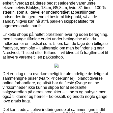
enkelt hverdag på deres bedst sælgende varenumre,
eksempelvis Bloklys, 13cm, Ø5,8cm, hvid, 31 timer, 100 %
stearin, som alligevel er underforstået at bestillingen
indsendes tidligere end et bestemt tidspunkt, så at de
sandsynligvis kan nå at få pakken skippet afsted før
lagerpersonalet har fri.
Enkelte shops på nettet præsterer levering uden beregning,
men i mange tilfælde er det under betingelse af at du
indkøber for en fastsat sum. Ellers kan du tage den billigste
fragttype, som ofte – uafhængig om man befinder sig nær
Næstved, Thisted eller Billund – vil blive at få fragtfirmaet til
at levere varerne til en pakkeshop.
Det er i dag ultra overkommeligt for almindelige dødelige at
sammenligne priser (via fx PriceRunner) i blandt diverse
online forhandlere, og altså har de fleste Øvrige online
virksomheder ikke kunne slippe for at nedsætte
salgsværdien på deres produkter – til børn og babyer, men
også til damer og herrer – kolossalt, og endda nogle gange
love gratis fragt.
Det kan trods alt blive indbringende at sammenligne indtil