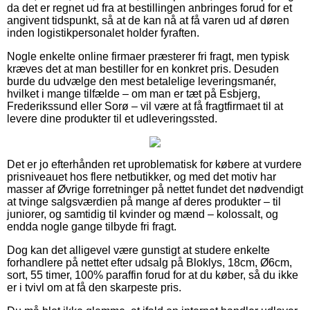
da det er regnet ud fra at bestillingen anbringes forud for et
angivent tidspunkt, så at de kan nå at få varen ud af døren
inden logistikpersonalet holder fyraften.
Nogle enkelte online firmaer præsterer fri fragt, men typisk
kræves det at man bestiller for en konkret pris. Desuden
burde du udvælge den mest betalelige leveringsmanér,
hvilket i mange tilfælde – om man er tæt på Esbjerg,
Frederikssund eller Sorø – vil være at få fragtfirmaet til at
levere dine produkter til et udleveringssted.
Det er jo efterhånden ret uproblematisk for købere at vurdere
prisniveauet hos flere netbutikker, og med det motiv har
masser af Øvrige forretninger på nettet fundet det nødvendigt
at tvinge salgsværdien på mange af deres produkter – til
juniorer, og samtidig til kvinder og mænd – kolossalt, og
endda nogle gange tilbyde fri fragt.
Dog kan det alligevel være gunstigt at studere enkelte
forhandlere på nettet efter udsalg på Bloklys, 18cm, Ø6cm,
sort, 55 timer, 100% paraffin forud for at du køber, så du ikke
er i tvivl om at få den skarpeste pris.