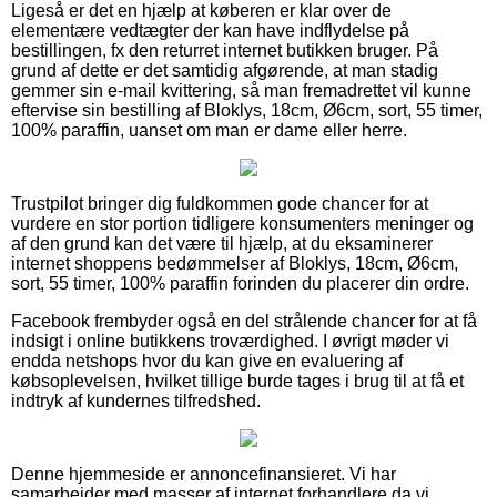
Ligeså er det en hjælp at køberen er klar over de
elementære vedtægter der kan have indflydelse på
bestillingen, fx den returret internet butikken bruger. På
grund af dette er det samtidig afgørende, at man stadig
gemmer sin e-mail kvittering, så man fremadrettet vil kunne
eftervise sin bestilling af Bloklys, 18cm, Ø6cm, sort, 55 timer,
100% paraffin, uanset om man er dame eller herre.
Trustpilot bringer dig fuldkommen gode chancer for at
vurdere en stor portion tidligere konsumenters meninger og
af den grund kan det være til hjælp, at du eksaminerer
internet shoppens bedømmelser af Bloklys, 18cm, Ø6cm,
sort, 55 timer, 100% paraffin forinden du placerer din ordre.
Facebook frembyder også en del strålende chancer for at få
indsigt i online butikkens troværdighed. I øvrigt møder vi
endda netshops hvor du kan give en evaluering af
købsoplevelsen, hvilket tillige burde tages i brug til at få et
indtryk af kundernes tilfredshed.
Denne hjemmeside er annoncefinansieret. Vi har
samarbejder med masser af internet forhandlere da vi