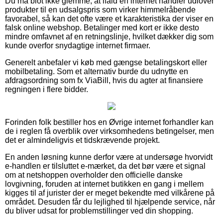
Du må blot ikke glemme, at ifald en internet handler udlover
produkter til en udsalgspris som virker himmelråbende
favorabel, så kan det ofte være et karakteristika der viser en
falsk online webshop. Betalinger med kort er ikke desto
mindre omfavnet af en retningslinje, hvilket dækker dig som
kunde overfor snydagtige internet firmaer.
Generelt anbefaler vi køb med gængse betalingskort eller
mobilbetaling. Som et alternativ burde du udnytte en
afdragsordning som fx ViaBill, hvis du agter at finansiere
regningen i flere bidder.
Forinden folk bestiller hos en Øvrige internet forhandler kan
de i reglen få overblik over virksomhedens betingelser, men
det er almindeligvis et tidskrævende projekt.
En anden løsning kunne derfor være at undersøge hvorvidt
e-handlen er tilsluttet e-mærket, da det bør være et signal
om at netshoppen overholder den officielle danske
lovgivning, foruden at internet butikken en gang i mellem
kigges til af jurister der er meget bekendte med vilkårene på
området. Desuden får du lejlighed til hjælpende service, når
du bliver udsat for problemstillinger ved din shopping.