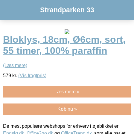
Strandparken 33
Bloklys, 18cm, Ø6cm, sort,
55 timer, 100% paraffin
(Læs mere)
579
kr.
(Vis fragtpris)
Læs mere »
Køb nu »
De mest populære webshops for erhverv i øjeblikket er
Engsig.dk
,
Office2go.dk
og
OfficeTrend.dk
, som alle har et