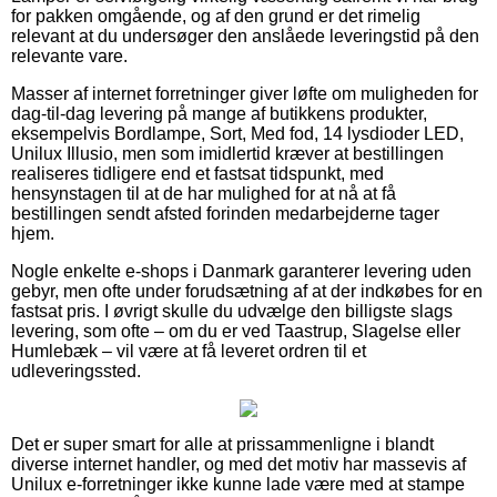
for pakken omgående, og af den grund er det rimelig
relevant at du undersøger den anslåede leveringstid på den
relevante vare.
Masser af internet forretninger giver løfte om muligheden for
dag-til-dag levering på mange af butikkens produkter,
eksempelvis Bordlampe, Sort, Med fod, 14 lysdioder LED,
Unilux Illusio, men som imidlertid kræver at bestillingen
realiseres tidligere end et fastsat tidspunkt, med
hensynstagen til at de har mulighed for at nå at få
bestillingen sendt afsted forinden medarbejderne tager
hjem.
Nogle enkelte e-shops i Danmark garanterer levering uden
gebyr, men ofte under forudsætning af at der indkøbes for en
fastsat pris. I øvrigt skulle du udvælge den billigste slags
levering, som ofte – om du er ved Taastrup, Slagelse eller
Humlebæk – vil være at få leveret ordren til et
udleveringssted.
Det er super smart for alle at prissammenligne i blandt
diverse internet handler, og med det motiv har massevis af
Unilux e-forretninger ikke kunne lade være med at stampe