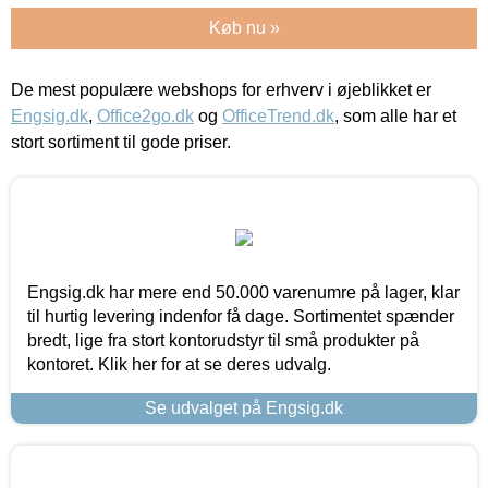
Køb nu »
De mest populære webshops for erhverv i øjeblikket er
Engsig.dk
,
Office2go.dk
og
OfficeTrend.dk
, som alle har et
stort sortiment til gode priser.
Engsig.dk har mere end 50.000 varenumre på lager, klar
til hurtig levering indenfor få dage. Sortimentet spænder
bredt, lige fra stort kontorudstyr til små produkter på
kontoret. Klik her for at se deres udvalg.
Se udvalget på Engsig.dk