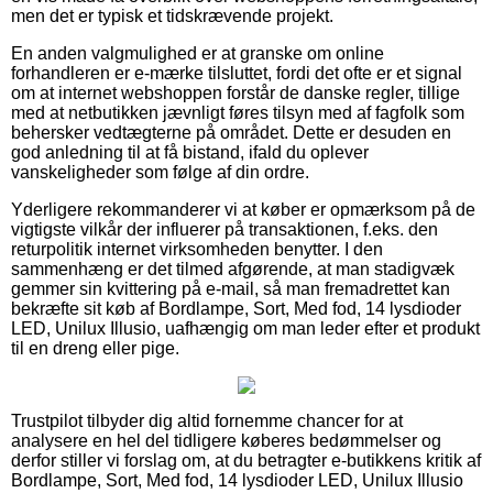
men det er typisk et tidskrævende projekt.
En anden valgmulighed er at granske om online
forhandleren er e-mærke tilsluttet, fordi det ofte er et signal
om at internet webshoppen forstår de danske regler, tillige
med at netbutikken jævnligt føres tilsyn med af fagfolk som
behersker vedtægterne på området. Dette er desuden en
god anledning til at få bistand, ifald du oplever
vanskeligheder som følge af din ordre.
Yderligere rekommanderer vi at køber er opmærksom på de
vigtigste vilkår der influerer på transaktionen, f.eks. den
returpolitik internet virksomheden benytter. I den
sammenhæng er det tilmed afgørende, at man stadigvæk
gemmer sin kvittering på e-mail, så man fremadrettet kan
bekræfte sit køb af Bordlampe, Sort, Med fod, 14 lysdioder
LED, Unilux Illusio, uafhængig om man leder efter et produkt
til en dreng eller pige.
Trustpilot tilbyder dig altid fornemme chancer for at
analysere en hel del tidligere køberes bedømmelser og
derfor stiller vi forslag om, at du betragter e-butikkens kritik af
Bordlampe, Sort, Med fod, 14 lysdioder LED, Unilux Illusio