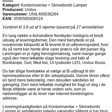
Illusio
Kategori:
Kontorinventar > Skrivebords Lamper
Producent:
Unilux
Varenummer:
UNIL400036264
EAN:
3595560006519
Vurderet til
3.8
ud af 5 stjerner baseret på
27
anmeldelser
En lang række e-forhandlere frembyder heldigvis et bredt
udvalg af leveringsformer. Den mest benyttede er på
nuværende tidspunkt at få leveret til et udleveringssted, hvor
du så nemt kan hente dine varer præcis når det passer dig.
Løsningen er jo rigtig hensigtsmæssig, samt mange gange
også den mest letkøbte slags levering ved køb af
Bordlampe, Sort, Med fod, 14 lysdioder LED, Unilux Illusio.
Du bør tillige foretrække at vælge at få udbragt til din
hjemmeadresse eller til din arbejdsplads. Denne bliver oftest
en tand mere bekostelig, men desuden særdeles let
gængelig. Den mest letkøbte mulighed for fragt vil dog i de
fleste tilfælde være at hente ordren selv, som jo
nødvendiggør at du lever nær internet forretningens
adresse.
Leveringshastigheden på Kontorinventar > Skrivebords
Lamper er selvfølgelig virkelig væsentlig såfremt vi har brug