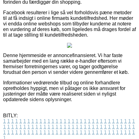
forinden du færdiggør din shopping.
Facebook resulterer i lige så vel forholdsvis pæne metoder
til at få indsigt i online firmaets kundetilfredshed. Her møder
vi endda online webshops som tilbyder kunderne at notere
en vurdering af deres køb, som ligeledes må drages fordel af
til at tage stilling til kundetilfredsheden.
Denne hjemmeside er annoncefinansieret. Vi har faste
samarbejder med en lang række e-handler eftersom vi
fremviser forretningernes varer, og tager godtgørelse
forudsat den person vi sender videre gennemfører et køb.
Informationer vedrørende tilbud og online forhandlere
opretholdes hyppigt, men vi påtager os ikke ansvaret for
justeringer der måtte være realiseret siden vi nyligst
opdaterede sidens oplysninger.
BITLY:
1
1
1
1
1
1
1
1
1
1
1
1
1
1
1
1
1
1
1
1
1
1
1
1
1
1
1
1
1
1
1
1
1
1
1
1
1
1
1
1
1
1
1
1
1
1
1
1
1
1
1
1
1
1
1
1
1
1
1
1
1
1
1
1
1
1
1
1
1
1
1
1
1
1
1
1
1
1
1
1
1
1
1
1
1
1
1
1
1
1
1
1
1
1
1
1
1
1
1
1