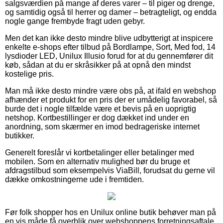
salgsværdien på mange af deres varer – til piger og drenge,
og samtidig også til herrer og damer – betragteligt, og endda
nogle gange frembyde fragt uden gebyr.
Men det kan ikke desto mindre blive udbytterigt at inspicere
enkelte e-shops efter tilbud på Bordlampe, Sort, Med fod, 14
lysdioder LED, Unilux Illusio forud for at du gennemfører dit
køb, sådan at du er skråsikker på at opnå den mindst
kostelige pris.
Man må ikke desto mindre være obs på, at ifald en webshop
afhænder et produkt for en pris der er umådelig favorabel, så
burde det i nogle tilfælde være et bevis på en uoprigtig
netshop. Kortbestillinger er dog dækket ind under en
anordning, som skærmer en imod bedrageriske internet
butikker.
Generelt foreslår vi kortbetalinger eller betalinger med
mobilen. Som en alternativ mulighed bør du bruge et
afdragstilbud som eksempelvis ViaBill, forudsat du gerne vil
dække omkostningerne ude i fremtiden.
Før folk shopper hos en Unilux online butik behøver man på
en vis måde få overblik over webshoppens forretningsaftale,