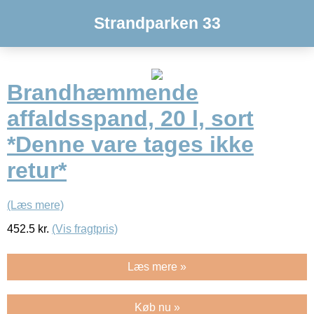
Strandparken 33
Brandhæmmende
affaldsspand, 20 l, sort
*Denne vare tages ikke
retur*
(Læs mere)
452.5
kr.
(Vis fragtpris)
Læs mere »
Køb nu »