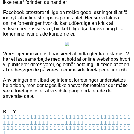
ikke retur* forinden du handler.
Facebook præsterer tillige en række gode løsninger til at få
indtryk af online shoppens popularitet. Her ser vi faktisk
online forretninger hvor du kan udfærdige en kritik af
virksomhedens service, hvilket tillige bør tages i brug til at
fornemme hvor glade kunderne er.
Vores hjemmeside er finansieret af indtægter fra reklamer. Vi
har et fast samarbejde med et hold af online webshops hvori
vi publicerer deres varer, og opnår betaling i tilfælde af at en
af de besøgende på vores hjemmeside foretager et indkøb.
Anvisninger om tilbud og internet forretninger understøttes
hele tiden, men der tages ikke ansvar for rettelser der måtte
være foretaget efter at vi sidste gang opdaterede de
anvendte data.
BITLY:
1
1
1
1
1
1
1
1
1
1
1
1
1
1
1
1
1
1
1
1
1
1
1
1
1
1
1
1
1
1
1
1
1
1
1
1
1
1
1
1
1
1
1
1
1
1
1
1
1
1
1
1
1
1
1
1
1
1
1
1
1
1
1
1
1
1
1
1
1
1
1
1
1
1
1
1
1
1
1
1
1
1
1
1
1
1
1
1
1
1
1
1
1
1
1
1
1
1
1
1