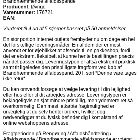
Brandhæmmende affaldsspande
Producent:
Øvrige
Varenummer:
176721
EAN:
Vurderet til
4
ud af 5 stjerner baseret på
50
anmeldelser
En stor portion internet outlets frembyder nu om dage en hel
del forskellige leveringsmåder. En af dem der er mest
anvendt er for øjeblikket at afsende til en pakkeshop, fordi
det er ekstremt fleksibelt at kunne hente bestillingen præcis
når det passer dig. Leveringstypen er altså ekstremt praktisk,
samt tit ligeledes den prisbilligste fragtform ved køb af
Brandhæmmende affaldsspand, 20 l, sort *Denne vare tages
ikke retur*.
Du kan omvendt forsøge at vælge levering til din lejlighed
eller hus eller til dit arbejdes adresse. Leveringstypen er
beklageligvis en sjat mindre prisbillig, men ydermere ret så
overkommelig. Den mest letkøbte fragtmulighed er
unægtelig at du selv henter ordren, hvilket dog
nødvendiggør at du fysisk befinder dig i kort afstand af
online webshoppens adresse.
Fragtperioden på Rengøring / Affaldshåndtering /
Affaldsspande / Brandhæmmende affaldsspande er yderst