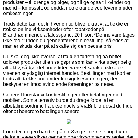
produkter – til drenge og piger, og tillige også til kvinder og
mænd – kolossalt, og endda nogle gange yde levering uden
omkostninger.
Trods dette kan det til hver en tid blive lukrativt at tjekke en
række online virksomheder efter rabatkoder på
Brandhæmmende affaldsspand, 20 l, sort *Denne vare tages
ikke retur* inden du gennemfører din bestilling, således at
man er skudsikker på at skaffe sig den bedste pris.
Du skal dog ikke overse, at ifald en forretning på nettet
udlover produkter til en salgspris som kan virke ubegribelig
attraktiv, så bør det undertiden være et karakteristika der
viser en snydagtig internet handler. Bestillinger med kort er
trods alt dækket ind under Indsigelsesordningen, der
beskytter en imod svindlende forretninger på nettet.
Generelt foreslår vi kortbestillinger eller betalinger med
mobilen. Som alternativ burde du drage fordel af en
afbetalingsordning fra eksempelvis ViaBill, forudsat du higer
efter at honorere betalingen senere.
Forinden nogen handler på en Øvrige internet shop burde
de for at være sikker gennemløbe virksomhedens regler, det