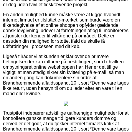
er dog uden tvivl et tidskrævende projekt.
En anden mulighed kunne måske være at kigge hvorvidt
internet firmaet er tilsluttet e-mærket, som burde være en
tilkendegivelse af at online shoppen opfylder gældende
dansk lovgivning, udover at forretningen af og til monitoreres
af jurister der kender til vilkårene på området. Dette er
desuden din mulighed for støtte, ifald du skulle få
udfordringer i processen med dit køb.
Ligeså tilråder vi at kunden er klar over de primære
betingelser der kan influere på bestillingen, som fx hvilken
ombytningsret online webshoppen har. Her er det tillige
vigtigt, at man stadig sikrer sin kvittering på e-mail, så man
en anden gang kan dokumentere sin ordre af
Brandhæmmende affaldsspand, 20 l, sort *Denne vare tages
ikke retur*, uden hensyn til om du leder efter en vare til en
mand eller kvinde.
Trustpilot indebærer adskillige uafhængige muligheder for at
kontrollere ganske mange tidligere kunders domme og
derved er det godt, at du tjekker internet firmaets kritik af
Brandhæmmende affaldsspand, 20 l, sort *Denne vare tages