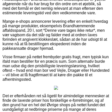
afgørende når du har brug for din ordre om et øjeblik, så
med det formål er det nemlig relevant at man efterser den
estimerede leveringstid ved den vedkommende vare.
Mange e-shops annoncerer levering efter en enkelt hverdag
på mange produkter, eksempelvis Brandhæmmende
affaldsspand, 20 l, sort *Denne vare tages ikke retur*, men
vær vagtsom da det står og falder med at ordren laves
forinden et angivent klokkeslæt, sådan at de har udsigt til at
kunne nå at få bestillingen ekspederet inden de
pakkeansatte drager hjemad.
Visse firmaer på nettet frembyder gratis fragt, men typisk kun
ifald man bestiller for en præcis sum. Som alternativ burde
man udse dig den prisbilligste leveringsløsning, hvilket
oftest – hvad end man bor ved Vejle, Dragør eller Hundested
– vil blive at få fragtfirmaet til at køre din pakke til et
afhentningssted.
Det er efterhånden ret så ligetil for almindelige mennesker at
finde de laveste priser hos forskellige e-forretninger, og af
den grund har en hel del Øvrige shops på nettet fundet det
uundgåeligt at nedbringe priserne på mange af deres