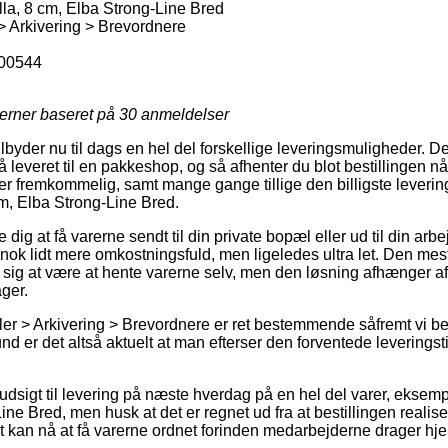
lla, 8 cm, Elba Strong-Line Bred
 > Arkivering > Brevordnere
00544
jerner baseret på
30
anmeldelser
ilbyder nu til dags en hel del forskellige leveringsmuligheder. 
 leveret til en pakkeshop, og så afhenter du blot bestillingen når
er fremkommelig, samt mange gange tillige den billigste leveri
cm, Elba Strong-Line Bred.
ig at få varerne sendt til din private bopæl eller ud til din arb
ok lidt mere omkostningsfuld, men ligeledes ultra let. Den mest 
se sig at være at hente varerne selv, men den løsning afhænger a
ger.
kler > Arkivering > Brevordnere er ret bestemmende såfremt vi b
rund er det altså aktuelt at man efterser den forventede leverings
udsigt til levering på næste hverdag på en hel del varer, eksem
ine Bred, men husk at det er regnet ud fra at bestillingen realiser
gt kan nå at få varerne ordnet forinden medarbejderne drager hj