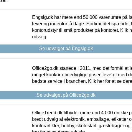
iser.
Engsig.dk har mere end 50.000 varenumre på lager
levering indenfor få dage. Sortimentet spænder br
kontorudstyr til små produkter på kontoret. Klik h
udvalg.
Se udvalget på Engsig.dk
Office2go.dk startede i 2011, med det formål at l
meget konkurrencedygtige priser, leveret med
bedste service i branchen. Klik her for at se der
Se udvalget på Office2go.dk
OfficeTrend.dk tilbyder mere end 4.000 unikke p
bredt udvalg af elektronik, emballage, etiketter 
kontorartikler, hobby, skolestart, gæstebøger og 