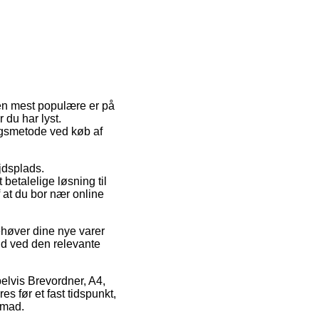
Den mest populære er på
 du har lyst.
ngsmetode ved køb af
ejdsplads.
betalelige løsning til
f at du bor nær online
ehøver dine nye varer
tid ved den relevante
pelvis Brevordner, A4,
es før et fast tidspunkt,
emad.