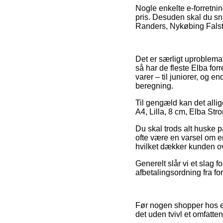
Nogle enkelte e-forretni
pris. Desuden skal du sn
Randers, Nykøbing Falster 
Det er særligt uproblema
så har de fleste Elba for
varer – til juniorer, og 
beregning.
Til gengæld kan det allig
A4, Lilla, 8 cm, Elba Str
Du skal trods alt huske p
ofte være en varsel om e
hvilket dækker kunden ov
Generelt slår vi et slag 
afbetalingsordning fra fo
Før nogen shopper hos en
det uden tvivl et omfatten