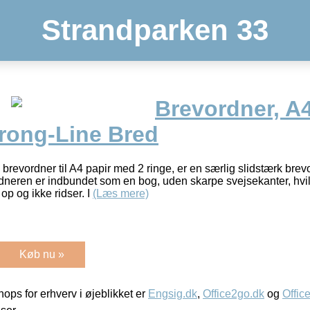
Strandparken 33
Brevordner, A4,
trong-Line Bred
 brevordner til A4 papir med 2 ringe, er en særlig slidstærk bre
dneren er indbundet som en bog, uden skarpe svejsekanter, hvilk
op og ikke ridser. I
(Læs mere)
Køb nu »
ps for erhverv i øjeblikket er
Engsig.dk
,
Office2go.dk
og
Offic