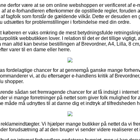
e derfor være at se om online webshoppen er verificeret af e-m
 af at e-forhandleren efterkommer de opstillede regler, foruden
f fagfolk som forstår de gældende vilkår. Dette er desuden en 
 udsættes for problemstillinger i forbindelse med din ordre.
 at køberen er vaks omkring de mest betydningsfulde retningslinj
olitik webbutikken lover. I relation til det er det tillige vigtigt, 
 man altid kan bevise bestillingen af Brevordner, A4, Lilla, 8 c
ter varer til en dame eller herre.
ilpas fordelagtige chancer for at gennemgå ganske mange forhe
kommanderer vi, at du eftersøger e-handlens kritik af Brevordner,
du shopper.
rende sådan set fremragende chancer for at få indsigt i interne
r vi mange forretninger på nettet som giver folk mulighed for at
måde må udnyttes til at danne dig et indtryk af tilfredsheden 
 reklameindtægter. Vi hjælper mange butikker på nettet da vi fre
er forudsætning af at den bruger vi sender videre realiserer et