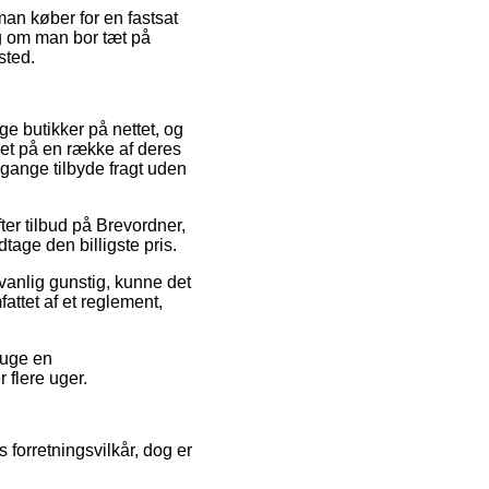
an køber for en fastsat
ig om man bor tæt på
sted.
e butikker på nettet, og
uet på en række af deres
 gange tilbyde fragt uden
ter tilbud på Brevordner,
tage den billigste pris.
dvanlig gunstig, kunne det
ttet af et reglement,
ruge en
 flere uger.
forretningsvilkår, dog er