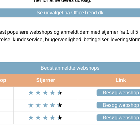
her for at se deres udvalg.
Se udvalget på OfficeTrend.dk
t populære webshops og anmeldt dem med stjerner fra 1 til 5 ud
rrelse, kundeservice, brugervenlighed, betingelser, leveringsfor
Bedst anmeldte webshops
op
Stjerner
Link
Besøg webshop
Besøg webshop
Besøg webshop