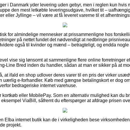
nger i Danmark yder levering uden gebyr, men i reglen kun hvis m
uppe den mest letkøbte leveringsudgave, hvilket tit – uafhæng
eller Jyllinge – vil være at få leveret varerne til et afhentnings
tisk for almindelige mennesker at prissammenligne hos forskellig
retninger på nettet fundet det nødvendigt at nedbringe prisnivea
endvidere også til kvinder og mænd – betragteligt, og endda nogle
evel vise sig lønsomt at sammenligne flere online forretninger ef
ong-Line Bred inden du handler, sådan at man er sikker på at mod
å, at ifald en shop udlover deres varer til en pris der virker usæ
n uærlig e-forhandler. Køb med gængse betalingskort er dog omfa
erfor bedrageriske internet varehuse.
for kortkøb eller MobilePay. Som en alternativ mulighed kan du b
r eksempel ViaBill, såfremt du efterspørger at afdrage prisen over
 Elba internet butik kan de i virkeligheden bese virksomhedens 
de projekt.