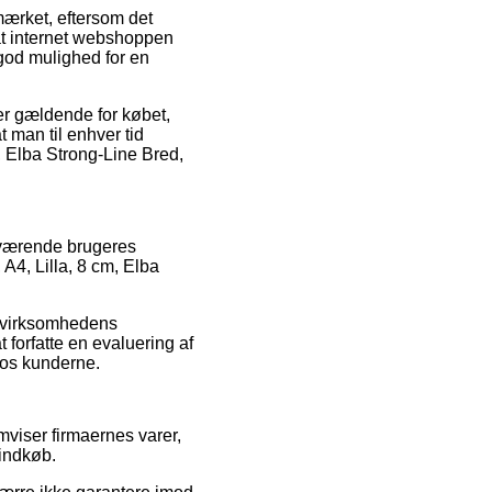
ærket, eftersom det
 at internet webshoppen
god mulighed for en
er gældende for købet,
at man til enhver tid
m, Elba Strong-Line Bred,
nværende brugeres
 A4, Lilla, 8 cm, Elba
t virksomhedens
 forfatte en evaluering af
hos kunderne.
mviser firmaernes varer,
 indkøb.