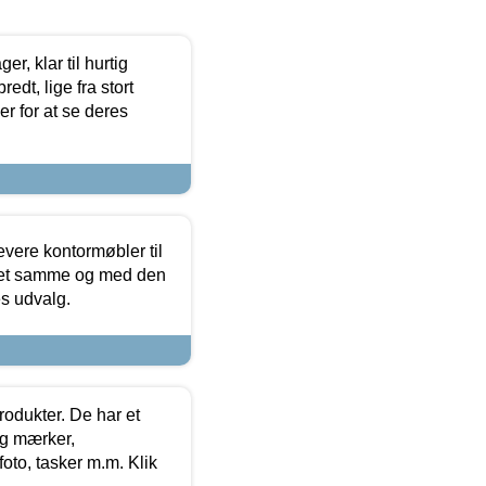
, klar til hurtig
edt, lige fra stort
er for at se deres
evere kontormøbler til
 det samme og med den
es udvalg.
rodukter. De har et
og mærker,
foto, tasker m.m. Klik