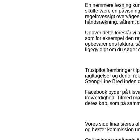
En nemmere løsning kunn
skulle være en påvisning
regelmæssigt overvåges a
håndsrækning, såfremt du
Udover dette foreslår vi
som for eksempel den returp
opbevarer ens faktura, så
ligegyldigt om du søger ef
Trustpilot frembringer t
iagttagelser og derfor re
Strong-Line Bred inden 
Facebook byder på tilsva
troværdighed. Tilmed møde
deres køb, som på samme 
Vores side finansieres af
og høster kommission und