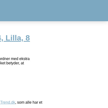
 Lilla, 8
vordner med ekstra
et betyder, at
eTrend.dk
, som alle har et