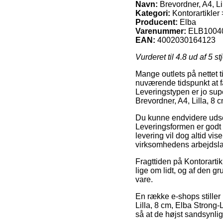
Navn:
Brevordner, A4, Li
Kategori:
Kontorartikler
Producent:
Elba
Varenummer:
ELB1004
EAN:
4002030164123
Vurderet til
4.8
ud af 5 st
Mange outlets på nettet t
nuværende tidspunkt at få
Leveringstypen er jo sup
Brevordner, A4, Lilla, 8 
Du kunne endvidere udse d
Leveringsformen er godt n
levering vil dog altid vi
virksomhedens arbejdsla
Fragttiden på Kontorarti
lige om lidt, og af den g
vare.
En række e-shops stiller 
Lilla, 8 cm, Elba Strong-L
så at de højst sandsynli