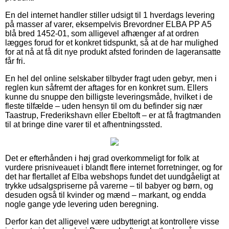
En del internet handler stiller udsigt til 1 hverdags levering
på masser af varer, eksempelvis Brevordner ELBA PP A5
blå bred 1452-01, som alligevel afhænger af at ordren
lægges forud for et konkret tidspunkt, så at de har mulighed
for at nå at få dit nye produkt afsted forinden de lageransatte
får fri.
En hel del online selskaber tilbyder fragt uden gebyr, men i
reglen kun såfremt der aftages for en konkret sum. Ellers
kunne du snuppe den billigste leveringsmåde, hvilket i de
fleste tilfælde – uden hensyn til om du befinder sig nær
Taastrup, Frederikshavn eller Ebeltoft – er at få fragtmanden
til at bringe dine varer til et afhentningssted.
Det er efterhånden i høj grad overkommeligt for folk at
vurdere prisniveauet i blandt flere internet forretninger, og for
det har flertallet af Elba webshops fundet det uundgåeligt at
trykke udsalgspriserne på varerne – til babyer og børn, og
desuden også til kvinder og mænd – markant, og endda
nogle gange yde levering uden beregning.
Derfor kan det alligevel være udbytterigt at kontrollere visse