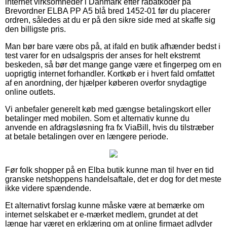
internet virksomheder i Danmark efter rabatkoder på
Brevordner ELBA PP A5 blå bred 1452-01 før du placerer
ordren, således at du er på den sikre side med at skaffe sig
den billigste pris.
Man bør bare være obs på, at ifald en butik afhænder bedst i
test varer for en udsalgspris der anses for helt ekstremt
beskeden, så bør det mange gange være et fingerpeg om en
uoprigtig internet forhandler. Kortkøb er i hvert fald omfattet
af en anordning, der hjælper køberen overfor snydagtige
online outlets.
Vi anbefaler generelt køb med gængse betalingskort eller
betalinger med mobilen. Som et alternativ kunne du
anvende en afdragsløsning fra fx ViaBill, hvis du tilstræber
at betale betalingen over en længere periode.
Før folk shopper på en Elba butik kunne man til hver en tid
granske netshoppens handelsaftale, det er dog for det meste
ikke videre spændende.
Et alternativt forslag kunne måske være at bemærke om
internet selskabet er e-mærket medlem, grundet at det
længe har været en erklæring om at online firmaet adlyder