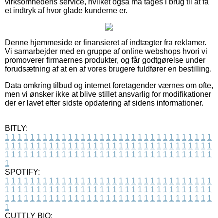
virksomhedens service, hvilket også må tages i brug til at få
et indtryk af hvor glade kunderne er.
Denne hjemmeside er finansieret af indtægter fra reklamer.
Vi samarbejder med en gruppe af online webshops hvori vi
promoverer firmaernes produkter, og får godtgørelse under
forudsætning af at en af vores brugere fuldfører en bestilling.
Data omkring tilbud og internet foretagender værnes om ofte,
men vi ønsker ikke at blive stillet ansvarlig for modifikationer
der er lavet efter sidste opdatering af sidens informationer.
BITLY:
1
1
1
1
1
1
1
1
1
1
1
1
1
1
1
1
1
1
1
1
1
1
1
1
1
1
1
1
1
1
1
1
1
1
1
1
1
1
1
1
1
1
1
1
1
1
1
1
1
1
1
1
1
1
1
1
1
1
1
1
1
1
1
1
1
1
1
1
1
1
1
1
1
1
1
1
1
1
1
1
1
1
1
1
1
1
1
1
1
1
1
1
1
1
1
1
1
1
1
1
SPOTIFY:
1
1
1
1
1
1
1
1
1
1
1
1
1
1
1
1
1
1
1
1
1
1
1
1
1
1
1
1
1
1
1
1
1
1
1
1
1
1
1
1
1
1
1
1
1
1
1
1
1
1
1
1
1
1
1
1
1
1
1
1
1
1
1
1
1
1
1
1
1
1
1
1
1
1
1
1
1
1
1
1
1
1
1
1
1
1
1
1
1
1
1
1
1
1
1
1
1
1
1
1
CUTTLY BIO: