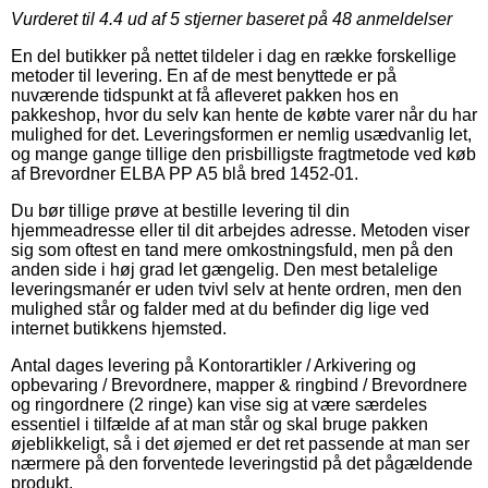
Vurderet til
4.4
ud af 5 stjerner baseret på
48
anmeldelser
En del butikker på nettet tildeler i dag en række forskellige
metoder til levering. En af de mest benyttede er på
nuværende tidspunkt at få afleveret pakken hos en
pakkeshop, hvor du selv kan hente de købte varer når du har
mulighed for det. Leveringsformen er nemlig usædvanlig let,
og mange gange tillige den prisbilligste fragtmetode ved køb
af Brevordner ELBA PP A5 blå bred 1452-01.
Du bør tillige prøve at bestille levering til din
hjemmeadresse eller til dit arbejdes adresse. Metoden viser
sig som oftest en tand mere omkostningsfuld, men på den
anden side i høj grad let gængelig. Den mest betalelige
leveringsmanér er uden tvivl selv at hente ordren, men den
mulighed står og falder med at du befinder dig lige ved
internet butikkens hjemsted.
Antal dages levering på Kontorartikler / Arkivering og
opbevaring / Brevordnere, mapper & ringbind / Brevordnere
og ringordnere (2 ringe) kan vise sig at være særdeles
essentiel i tilfælde af at man står og skal bruge pakken
øjeblikkeligt, så i det øjemed er det ret passende at man ser
nærmere på den forventede leveringstid på det pågældende
produkt.