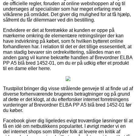
de officielle regler, foruden at online webshoppen af og til
undersøges af specialister som har meget erfaring med
vilkårene på området. Det giver dig mulighed for at få hjælp,
såfremt du får dilemmaer ved din bestilling.
Endvidere er det at foretrække at kunden er oppe på
mærkerne omkring de elementære retningslinjer der kan
have indvirkning på købet, som fx hvilken bytteret online
forhandleren har. I relation til det er det tillige essesentielt, at
man stadig bevarer sin ordrekvittering, således man en
anden gang vil kunne bekræfte handlen af Brevordner ELBA
PP A5 blå bred 1452-01, om du er på udkig efter et produkt
til en dame eller herre.
Trustpilot bringer dig visse strålende genveje til at finde ud af
diverse forhenværende brugeres betragtninger og på grund
af dette er det klogt, at du efterforsker internet forretningens
vurderinger af Brevordner ELBA PP A5 blå bred 1452-01 før
du køber.
Facebook giver dig ligeledes evigt troværdige løsninger til at
få en idé om netbutikkens popularitet. I øvrigt møder vi en
del internet shops som tilbyder folk at levere en kritik af