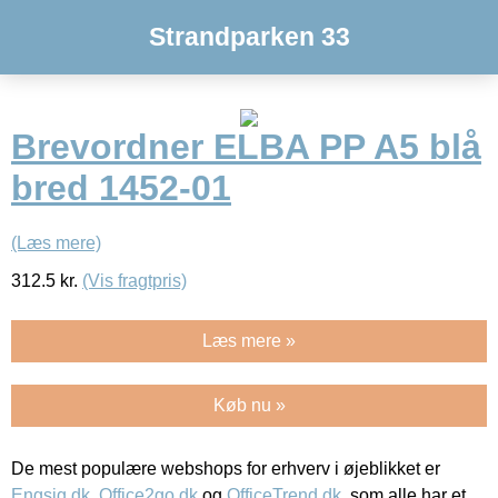
Strandparken 33
Brevordner ELBA PP A5 blå
bred 1452-01
(Læs mere)
312.5
kr.
(Vis fragtpris)
Læs mere »
Køb nu »
De mest populære webshops for erhverv i øjeblikket er
Engsig.dk
,
Office2go.dk
og
OfficeTrend.dk
, som alle har et