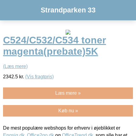
Strandparken 33
C524/C532/C534 toner
magenta(prebate)5K
(Læs mere)
2342.5
kr.
(Vis fragtpris)
Læs mere »
Køb nu »
De mest populære webshops for erhverv i øjeblikket er
Engsig.dk
,
Office2go.dk
og
OfficeTrend.dk
, som alle har et