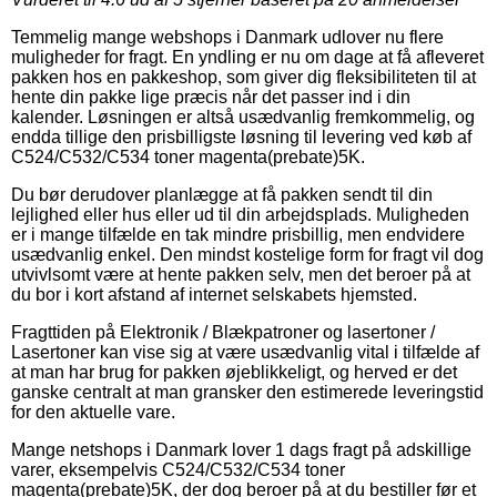
Temmelig mange webshops i Danmark udlover nu flere
muligheder for fragt. En yndling er nu om dage at få afleveret
pakken hos en pakkeshop, som giver dig fleksibiliteten til at
hente din pakke lige præcis når det passer ind i din
kalender. Løsningen er altså usædvanlig fremkommelig, og
endda tillige den prisbilligste løsning til levering ved køb af
C524/C532/C534 toner magenta(prebate)5K.
Du bør derudover planlægge at få pakken sendt til din
lejlighed eller hus eller ud til din arbejdsplads. Muligheden
er i mange tilfælde en tak mindre prisbillig, men endvidere
usædvanlig enkel. Den mindst kostelige form for fragt vil dog
utvivlsomt være at hente pakken selv, men det beroer på at
du bor i kort afstand af internet selskabets hjemsted.
Fragttiden på Elektronik / Blækpatroner og lasertoner /
Lasertoner kan vise sig at være usædvanlig vital i tilfælde af
at man har brug for pakken øjeblikkeligt, og herved er det
ganske centralt at man gransker den estimerede leveringstid
for den aktuelle vare.
Mange netshops i Danmark lover 1 dags fragt på adskillige
varer, eksempelvis C524/C532/C534 toner
magenta(prebate)5K, der dog beroer på at du bestiller før et