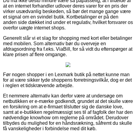
Du må ikke desto mindre være så påpasselig, at i tilfælde af
at en internet forhandler udlover deres varer for en pris der
virker usædvanlig beskeden, så bør det mange gange være
et signal om en svindel butik. Kortbetalinger er på den
anden side dækket ind under et regulativ, hvilket forsvarer os
overfor uægte internet shops.
Generelt slår vi et slag for shopping med kort eller betalinger
med mobilen. Som alternativ bør du overveje en
afdragsordning fra f.eks. ViaBill, for så vidt du efterspørger at
klare prisen af flere omgange.
Før nogen shopper i en Lexmark butik på nettet kunne man
for at være sikker tyde shoppens forretningsvilkår, dog er det
i reglen et tidskrævende arbejde.
Et nemmere alternativ kan derfor være at undersøge om
netbutikken er e-mærke godkendt, grundet at det skulle være
en forsikring om at e-firmaet tilslutter sig de danske love,
samt at e-butikken regelmæssigt ses til af fagfolk der har den
nødvendige knowhow om reglerne på området. Derudover
tilbydes du mulighed for en håndsrækning, såfremt du skulle
få vanskeligheder i forbindelse med dit køb.