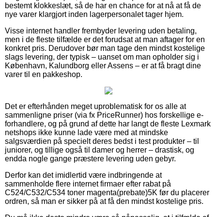
bestemt klokkeslæt, så de har en chance for at nå at få de
nye varer klargjort inden lagerpersonalet tager hjem.
Visse internet handler frembyder levering uden betaling,
men i de fleste tilfælde er det forudsat at man aftager for en
konkret pris. Derudover bør man tage den mindst kostelige
slags levering, der typisk – uanset om man opholder sig i
København, Kalundborg eller Assens – er at få bragt dine
varer til en pakkeshop.
Det er efterhånden meget uproblematisk for os alle at
sammenligne priser (via fx PriceRunner) hos forskellige e-
forhandlere, og på grund af dette har langt de fleste Lexmark
netshops ikke kunne lade være med at mindske
salgsværdien på specielt deres bedst i test produkter – til
juniorer, og tillige også til damer og herrer – drastisk, og
endda nogle gange præstere levering uden gebyr.
Derfor kan det imidlertid være indbringende at
sammenholde flere internet firmaer efter rabat på
C524/C532/C534 toner magenta(prebate)5K før du placerer
ordren, så man er sikker på at få den mindst kostelige pris.