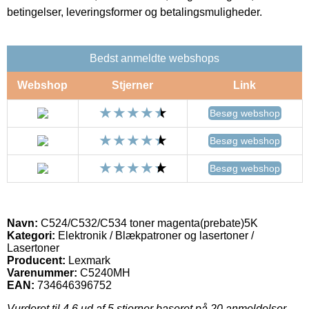
betingelser, leveringsformer og betalingsmuligheder.
Bedst anmeldte webshops
Webshop
Stjerner
Link
Besøg webshop
Besøg webshop
Besøg webshop
Navn:
C524/C532/C534 toner magenta(prebate)5K
Kategori:
Elektronik / Blækpatroner og lasertoner /
Lasertoner
Producent:
Lexmark
Varenummer:
C5240MH
EAN:
734646396752
Vurderet til
4.6
ud af 5 stjerner baseret på
20
anmeldelser