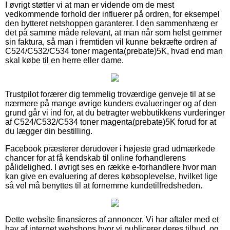
I øvrigt støtter vi at man er vidende om de mest
vedkommende forhold der influerer på ordren, for eksempel
den bytteret netshoppen garanterer. I den sammenhæng er
det på samme måde relevant, at man når som helst gemmer
sin faktura, så man i fremtiden vil kunne bekræfte ordren af
C524/C532/C534 toner magenta(prebate)5K, hvad end man
skal købe til en herre eller dame.
Trustpilot forærer dig temmelig troværdige genveje til at se
nærmere på mange øvrige kunders evalueringer og af den
grund går vi ind for, at du betragter webbutikkens vurderinger
af C524/C532/C534 toner magenta(prebate)5K forud for at
du lægger din bestilling.
Facebook præsterer derudover i højeste grad udmærkede
chancer for at få kendskab til online forhandlerens
pålidelighed. I øvrigt ses en række e-forhandlere hvor man
kan give en evaluering af deres købsoplevelse, hvilket lige
så vel må benyttes til at fornemme kundetilfredsheden.
Dette website finansieres af annoncer. Vi har aftaler med et
hav af internet webshops hvor vi publicerer deres tilbud, og