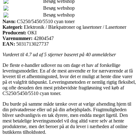
Besøg webshop
Besøg webshop
Besøg webshop
Navn:
C5250/5450/5510 cyan toner
Kategori:
Elektronik / Blækpatroner og lasertoner / Lasertoner
Producent:
OKI
Varenummer:
42804547
EAN:
5031713027737
Vurderet til
4.7
ud af 5 stjerner baseret på
40
anmeldelser
De fleste e-handler udlover nu om dage et hav af forskellige
leveringsmodeller. En af de mest anvendte er for nærværende at få
leveret til et afhentningssted, hvor det er muligt at hente dine varer
på et valgfrit tidspunkt. Leveringsmetoden er nemlig rigtig fleksibel,
og ofte desuden den mest prisbevidste fragtløsning ved køb af
C5250/5450/5510 cyan toner.
Du burde på samme måde tænke over at vælge afsending hjem til
din privatadresse eller ud på din arbejdsplads. Fragtmuligheden
bliver sædvanligvis en tak dyrere, men endda meget ligetil. Den
mest betalelige leveringsmodel vil dog altid være selv at hente
produkterne, men det beroer på at du lever i nærheden af online
butikkens tilholdssted.