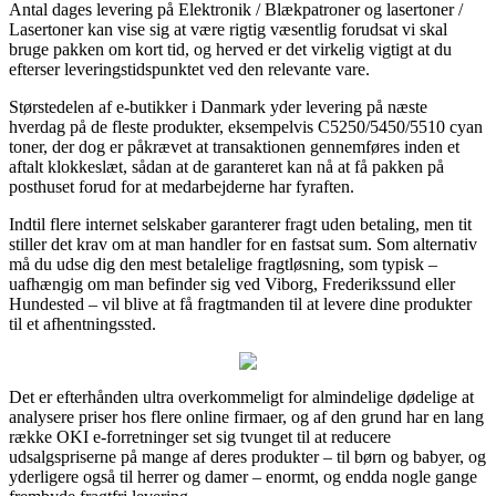
Antal dages levering på Elektronik / Blækpatroner og lasertoner /
Lasertoner kan vise sig at være rigtig væsentlig forudsat vi skal
bruge pakken om kort tid, og herved er det virkelig vigtigt at du
efterser leveringstidspunktet ved den relevante vare.
Størstedelen af e-butikker i Danmark yder levering på næste
hverdag på de fleste produkter, eksempelvis C5250/5450/5510 cyan
toner, der dog er påkrævet at transaktionen gennemføres inden et
aftalt klokkeslæt, sådan at de garanteret kan nå at få pakken på
posthuset forud for at medarbejderne har fyraften.
Indtil flere internet selskaber garanterer fragt uden betaling, men tit
stiller det krav om at man handler for en fastsat sum. Som alternativ
må du udse dig den mest betalelige fragtløsning, som typisk –
uafhængig om man befinder sig ved Viborg, Frederikssund eller
Hundested – vil blive at få fragtmanden til at levere dine produkter
til et afhentningssted.
Det er efterhånden ultra overkommeligt for almindelige dødelige at
analysere priser hos flere online firmaer, og af den grund har en lang
række OKI e-forretninger set sig tvunget til at reducere
udsalgspriserne på mange af deres produkter – til børn og babyer, og
yderligere også til herrer og damer – enormt, og endda nogle gange