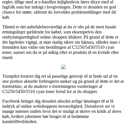
regler, tillige med at e-handlen lejlighedsvis føres tilsyn med af
fagfolk som har indsigt i lovgivningen. Dette er desuden en god
chance for støtte, såfremt du forvoldes problemstillinger med dit
køb.
Tilmed er det anbefalelsesværdigt at du er obs på de mest basale
retningslinjer gældende for købet, som eksempelvis den
ombytningsrettighed online shoppen tilsikrer. På grund af dette er
det ligeledes vigtigt, at man stadig sikrer sin faktura, således man i
fremtiden kan vidne om bestillingen af C5250/5450/5510 cyan
toner, uanset om du er på udkig efter et produkt til en kvinde eller
mand.
Trustpilot forærer dig ret så passelige genveje til at finde ud af en
stor portion aktuelle forbrugeres tanker og på grund af dette er det at
foretrække, at du studerer e-forretningens vurderinger af
C5250/5450/5510 cyan toner forud for at du shopper.
Facebook bringer dig desuden absolut ærlige løsninger til at få
indtryk af online webshoppens troværdighed. Derudover ser vi
mange internet outlets hvor det er muligt at skrive en kritik af deres
køb, hvilket ydermere bør bruges til at bedømme
kundetilfredsheden.