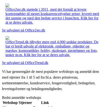
Office2go.dk startede i 2011, med det formål at levere
kontormøbler til meget konkurrencedygtige priser, leveret med
det samme og med den bedste service i branchen. Klik her for
at se deres udvalg.
Se udvalget på Office2go.dk
OfficeTrend.dk tilbyder mere end 4.000 unikke produkter. De
har et bredt udvalg af elektronik, emballage, etiketter og
mærker, kontorartikler, hobby, skolestart, gæstebøger og foto,
tasker m.m. Klik her for at se deres udvalg.
Se udvalget på OfficeTrend.dk
Vi har gennemgået de mest populære webshops og anmeldt dem
med stjerner fra 1 til 5 ud fra bl.a. deres prisniveau,
sortimentstørrelse, kundeservice, brugervenlighed, betingelser,
leveringsformer og betalingsmuligheder.
Bedst anmeldte webshops
Webshop
Stjerner
Link