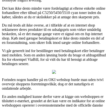
frembyde fragtfri levering.
Det kan ikke desto mindre være fordelagtigt at efterse enkelte online
forhandlere efter tilbud på C5250/5450/5510 cyan toner inden du
køber, således at du er skråsikker på at antage den skarpeste pris.
Du må trods alt ikke overse, at i tilfælde af at en internet shop
reklamerer deres produkter til en udsalgspris som virker umådelig
beskeden, så er det mange gange være et signal om en fup internet
shop. Køb med gængse betalingskort er ikke desto mindre en del af
en foranstaltning, som sikrer folk imod uægte online forhandlere.
Vi går generelt ind for bestillinger med betalingskort eller betalinger
med mobilen. Som en anden løsning burde du bruge et afdragstilbud
fra for eksempel ViaBill, for så vidt du har til hensigt at afdrage
betalingen senere.
Forinden nogen handler på en OKI webshop burde man uden tvivl
overveje shoppens forretningsvilkår, dog er det naturligvis et
omfattende arbejde.
En anden mulighed kunne derfor være at kigge om webshoppen er
tilsluttet e-mærket, grundet at det kan være en indikator for at online
webshoppen opererer i overensstemmelse med de officielle danske