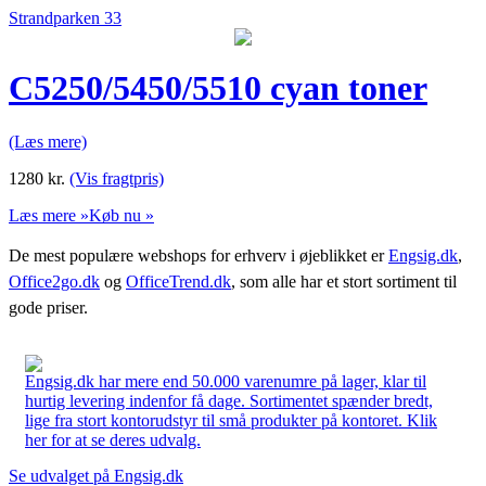
Strandparken 33
C5250/5450/5510 cyan toner
(Læs mere)
1280
kr.
(Vis fragtpris)
Læs mere »
Køb nu »
De mest populære webshops for erhverv i øjeblikket er
Engsig.dk
,
Office2go.dk
og
OfficeTrend.dk
, som alle har et stort sortiment til
gode priser.
Engsig.dk har mere end 50.000 varenumre på lager, klar til
hurtig levering indenfor få dage. Sortimentet spænder bredt,
lige fra stort kontorudstyr til små produkter på kontoret. Klik
her for at se deres udvalg.
Se udvalget på Engsig.dk