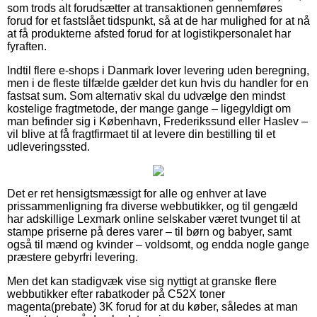
som trods alt forudsætter at transaktionen gennemføres
forud for et fastslået tidspunkt, så at de har mulighed for at nå
at få produkterne afsted forud for at logistikpersonalet har
fyraften.
Indtil flere e-shops i Danmark lover levering uden beregning,
men i de fleste tilfælde gælder det kun hvis du handler for en
fastsat sum. Som alternativ skal du udvælge den mindst
kostelige fragtmetode, der mange gange – ligegyldigt om
man befinder sig i København, Frederikssund eller Haslev –
vil blive at få fragtfirmaet til at levere din bestilling til et
udleveringssted.
Det er ret hensigtsmæssigt for alle og enhver at lave
prissammenligning fra diverse webbutikker, og til gengæld
har adskillige Lexmark online selskaber været tvunget til at
stampe priserne på deres varer – til børn og babyer, samt
også til mænd og kvinder – voldsomt, og endda nogle gange
præstere gebyrfri levering.
Men det kan stadigvæk vise sig nyttigt at granske flere
webbutikker efter rabatkoder på C52X toner
magenta(prebate) 3K forud for at du køber, således at man