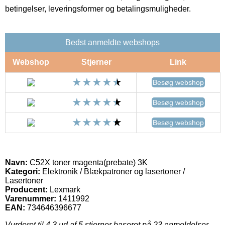
betingelser, leveringsformer og betalingsmuligheder.
Bedst anmeldte webshops
Webshop
Stjerner
Link
Besøg webshop
Besøg webshop
Besøg webshop
Navn:
C52X toner magenta(prebate) 3K
Kategori:
Elektronik / Blækpatroner og lasertoner /
Lasertoner
Producent:
Lexmark
Varenummer:
1411992
EAN:
734646396677
Vurderet til
4.3
ud af 5 stjerner baseret på
23
anmeldelser