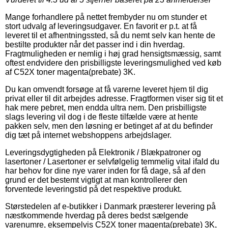
Mange forhandlere på nettet frembyder nu om stunder et
stort udvalg af leveringsudgaver. En favorit er p.t. at få
leveret til et afhentningssted, så du nemt selv kan hente de
bestilte produkter når det passer ind i din hverdag.
Fragtmuligheden er nemlig i høj grad hensigtsmæssig, samt
oftest endvidere den prisbilligste leveringsmulighed ved køb
af C52X toner magenta(prebate) 3K.
Du kan omvendt forsøge at få varerne leveret hjem til dig
privat eller til dit arbejdes adresse. Fragtformen viser sig tit et
hak mere pebret, men endda ultra nem. Den prisbilligste
slags levering vil dog i de fleste tilfælde være at hente
pakken selv, men den løsning er betinget af at du befinder
dig tæt på internet webshoppens arbejdslager.
Leveringsdygtigheden på Elektronik / Blækpatroner og
lasertoner / Lasertoner er selvfølgelig temmelig vital ifald du
har behov for dine nye varer inden for få dage, så af den
grund er det bestemt vigtigt at man kontrollerer den
forventede leveringstid på det respektive produkt.
Størstedelen af e-butikker i Danmark præsterer levering på
næstkommende hverdag på deres bedst sælgende
varenumre, eksempelvis C52X toner magenta(prebate) 3K,