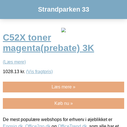
Strandparken 33
C52X toner
magenta(prebate) 3K
(Læs mere)
1028.13
kr.
(Vis fragtpris)
Læs mere »
Køb nu »
De mest populære webshops for erhverv i øjeblikket er
Engsig.dk
,
Office2go.dk
og
OfficeTrend.dk
, som alle har et