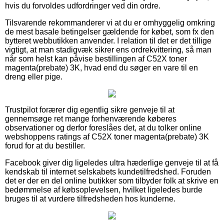
hvis du forvoldes udfordringer ved din ordre.
Tilsvarende rekommanderer vi at du er omhyggelig omkring
de mest basale betingelser gældende for købet, som fx den
bytteret webbutikken anvender. I relation til det er det tillige
vigtigt, at man stadigvæk sikrer ens ordrekvittering, så man
når som helst kan påvise bestillingen af C52X toner
magenta(prebate) 3K, hvad end du søger en vare til en
dreng eller pige.
Trustpilot forærer dig egentlig sikre genveje til at
gennemsøge ret mange forhenværende køberes
observationer og derfor foreslåes det, at du tolker online
webshoppens ratings af C52X toner magenta(prebate) 3K
forud for at du bestiller.
Facebook giver dig ligeledes ultra hæderlige genveje til at få
kendskab til internet selskabets kundetilfredshed. Foruden
det er der en del online butikker som tilbyder folk at skrive en
bedømmelse af købsoplevelsen, hvilket ligeledes burde
bruges til at vurdere tilfredsheden hos kunderne.