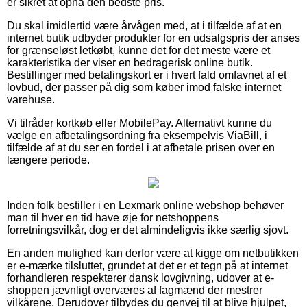
er sikret at opnå den bedste pris.
Du skal imidlertid være årvågen med, at i tilfælde af at en
internet butik udbyder produkter for en udsalgspris der anses
for grænseløst letkøbt, kunne det for det meste være et
karakteristika der viser en bedragerisk online butik.
Bestillinger med betalingskort er i hvert fald omfavnet af et
lovbud, der passer på dig som køber imod falske internet
varehuse.
Vi tilråder kortkøb eller MobilePay. Alternativt kunne du
vælge en afbetalingsordning fra eksempelvis ViaBill, i
tilfælde af at du ser en fordel i at afbetale prisen over en
længere periode.
Inden folk bestiller i en Lexmark online webshop behøver
man til hver en tid have øje for netshoppens
forretningsvilkår, dog er det almindeligvis ikke særlig sjovt.
En anden mulighed kan derfor være at kigge om netbutikken
er e-mærke tilsluttet, grundet at det er et tegn på at internet
forhandleren respekterer dansk lovgivning, udover at e-
shoppen jævnligt overværes af fagmænd der mestrer
vilkårene. Derudover tilbydes du genvej til at blive hjulpet,