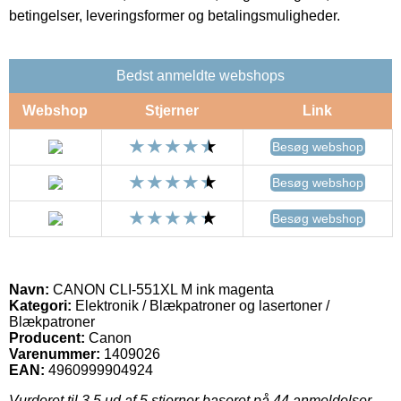
betingelser, leveringsformer og betalingsmuligheder.
Bedst anmeldte webshops
Webshop
Stjerner
Link
Besøg webshop
Besøg webshop
Besøg webshop
Navn:
CANON CLI-551XL M ink magenta
Kategori:
Elektronik / Blækpatroner og lasertoner /
Blækpatroner
Producent:
Canon
Varenummer:
1409026
EAN:
4960999904924
Vurderet til
3.5
ud af 5 stjerner baseret på
44
anmeldelser