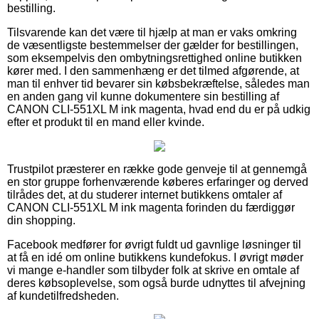
bestilling.
Tilsvarende kan det være til hjælp at man er vaks omkring
de væsentligste bestemmelser der gælder for bestillingen,
som eksempelvis den ombytningsrettighed online butikken
kører med. I den sammenhæng er det tilmed afgørende, at
man til enhver tid bevarer sin købsbekræftelse, således man
en anden gang vil kunne dokumentere sin bestilling af
CANON CLI-551XL M ink magenta, hvad end du er på udkig
efter et produkt til en mand eller kvinde.
Trustpilot præsterer en række gode genveje til at gennemgå
en stor gruppe forhenværende køberes erfaringer og derved
tilrådes det, at du studerer internet butikkens omtaler af
CANON CLI-551XL M ink magenta forinden du færdiggør
din shopping.
Facebook medfører for øvrigt fuldt ud gavnlige løsninger til
at få en idé om online butikkens kundefokus. I øvrigt møder
vi mange e-handler som tilbyder folk at skrive en omtale af
deres købsoplevelse, som også burde udnyttes til afvejning
af kundetilfredsheden.