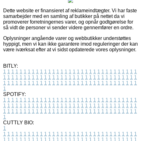
Dette website er finansieret af reklameindtægter. Vi har faste
samarbejder med en samling af butikker på nettet da vi
promoverer forretningernes varer, og opnår godtgørelse for
så vidt de personer vi sender videre gennemfører en ordre.
Oplysninger angående varer og webbutikker understøttes
hyppigt, men vi kan ikke garantere imod reguleringer der kan
være iværksat efter at vi sidst opdaterede vores oplysninger.
BITLY:
1
1
1
1
1
1
1
1
1
1
1
1
1
1
1
1
1
1
1
1
1
1
1
1
1
1
1
1
1
1
1
1
1
1
1
1
1
1
1
1
1
1
1
1
1
1
1
1
1
1
1
1
1
1
1
1
1
1
1
1
1
1
1
1
1
1
1
1
1
1
1
1
1
1
1
1
1
1
1
1
1
1
1
1
1
1
1
1
1
1
1
1
1
1
1
1
1
1
1
1
SPOTIFY:
1
1
1
1
1
1
1
1
1
1
1
1
1
1
1
1
1
1
1
1
1
1
1
1
1
1
1
1
1
1
1
1
1
1
1
1
1
1
1
1
1
1
1
1
1
1
1
1
1
1
1
1
1
1
1
1
1
1
1
1
1
1
1
1
1
1
1
1
1
1
1
1
1
1
1
1
1
1
1
1
1
1
1
1
1
1
1
1
1
1
1
1
1
1
1
1
1
1
1
1
CUTTLY BIO:
1
1
1
1
1
1
1
1
1
1
1
1
1
1
1
1
1
1
1
1
1
1
1
1
1
1
1
1
1
1
1
1
1
1
1
1
1
1
1
1
1
1
1
1
1
1
1
1
1
1
1
1
1
1
1
1
1
1
1
1
1
1
1
1
1
1
1