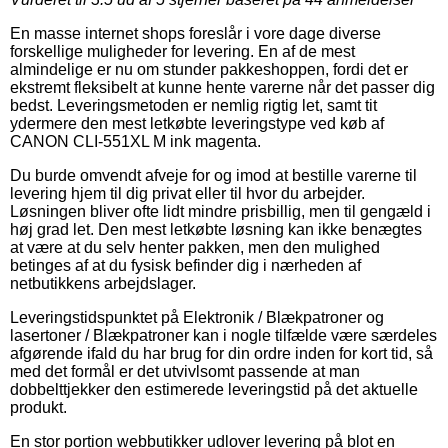
En masse internet shops foreslår i vore dage diverse
forskellige muligheder for levering. En af de mest
almindelige er nu om stunder pakkeshoppen, fordi det er
ekstremt fleksibelt at kunne hente varerne når det passer dig
bedst. Leveringsmetoden er nemlig rigtig let, samt tit
ydermere den mest letkøbte leveringstype ved køb af
CANON CLI-551XL M ink magenta.
Du burde omvendt afveje for og imod at bestille varerne til
levering hjem til dig privat eller til hvor du arbejder.
Løsningen bliver ofte lidt mindre prisbillig, men til gengæld i
høj grad let. Den mest letkøbte løsning kan ikke benægtes
at være at du selv henter pakken, men den mulighed
betinges af at du fysisk befinder dig i nærheden af
netbutikkens arbejdslager.
Leveringstidspunktet på Elektronik / Blækpatroner og
lasertoner / Blækpatroner kan i nogle tilfælde være særdeles
afgørende ifald du har brug for din ordre inden for kort tid, så
med det formål er det utvivlsomt passende at man
dobbelttjekker den estimerede leveringstid på det aktuelle
produkt.
En stor portion webbutikker udlover levering på blot en