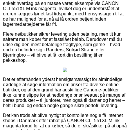
enkelt hverdag på en masse varer, eksempelvis CANON
CLI-551XL M ink magenta, hvilket dog er underforstået at
ordren lægges før et fast tidspunkt, med hensynstagen til at
de har mulighed for at nå at få ordren betjent inden
lagermedarbejderne får fri.
Flere netbutikker sikrer levering uden betaling, men tit kun
såfremt man køber for et fastslået beløb. Derudover må du
udse dig den mest betalelige fragttype, som gerne – hvad
end du befinder sig i Randers, Solrød Strand eller
Bjerringbro – vil blive at få kørt din bestilling til en
pakkeshop.
Det er efterhånden yderst hensigtsmæssigt for almindelige
dødelige at søge information om priser fra diverse online
butikker, og af den grund har adskillige Canon e-butikker
ikke kunne slippe for at nedbringe prisniveauet på mange af
deres produkter – til juniorer, men også til damer og herrer –
helt i bund, og endda nogle gange sikre portofri levering.
Det kan trods alt blive nyttigt at kontrollere nogle få internet
shops i Danmark efter rabat på CANON CLI-551XL M ink
magenta forud for at du køber, så du er skråsikker på at opnå