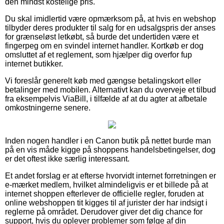
den mindst kostelige pris.
Du skal imidlertid være opmærksom på, at hvis en webshop
tilbyder deres produkter til salg for en udsalgspris der anses
for grænseløst letkøbt, så burde det undertiden være et
fingerpeg om en svindel internet handler. Kortkøb er dog
omsluttet af et reglement, som hjælper dig overfor fup
internet butikker.
Vi foreslår generelt køb med gængse betalingskort eller
betalinger med mobilen. Alternativt kan du overveje et tilbud
fra eksempelvis ViaBill, i tilfælde af at du agter at afbetale
omkostningerne senere.
Inden nogen handler i en Canon butik på nettet burde man
på en vis måde kigge på shoppens handelsbetingelser, dog
er det oftest ikke særlig interessant.
Et andet forslag er at efterse hvorvidt internet forretningen er
e-mærket medlem, hvilket almindeligvis er et billede på at
internet shoppen efterlever de officielle regler, foruden at
online webshoppen tit kigges til af jurister der har indsigt i
reglerne på området. Derudover giver det dig chance for
support, hvis du oplever problemer som følge af din