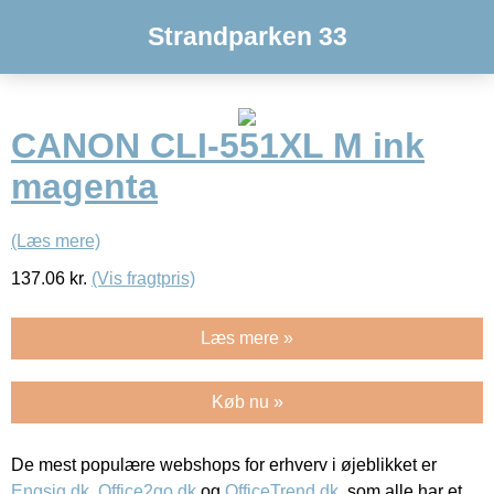
Strandparken 33
CANON CLI-551XL M ink
magenta
(Læs mere)
137.06
kr.
(Vis fragtpris)
Læs mere »
Køb nu »
De mest populære webshops for erhverv i øjeblikket er
Engsig.dk
,
Office2go.dk
og
OfficeTrend.dk
, som alle har et