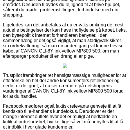
området. Desuden tilbydes du lejlighed til at blive hjulpet,
såfremt du møder problemstillinger i forbindelse med din
shopping.
Ligeledes kan det anbefales at du er vaks omkring de mest
aktuelle betingelser der kan have indflydelse på købet, f.eks.
den byttepolitik internet forhandleren benytter. I den
sammenhæng er det også vigtigt, at man stadigvæk sikrer
sin ordrekvittering, så man en anden gang vil kunne bevise
købet af CANON CLI-8Y ink yellow MP800 500, om man
efterspørger produkter til en dreng eller pige.
Trustpilot frembringer ret hensigtsmæssige muligheder for at
efterforske en hel del andre konsumenters reflektioner og
derfor er det godt, at du ser nærmere på netshoppens
vurderinger af CANON CLI-8Y ink yellow MP800 500 forud
for at du handler.
Facebook medfører også faktisk relevante genveje til at få
kendskab til e-handlens kundefokus. Derudover er der
mange internet outlets hvor det er muligt at nedfælde en
kritik af ordreforløbet, hvilket lige så vel må udnyttes til at få
et indblik i hvor glade kunderne er.