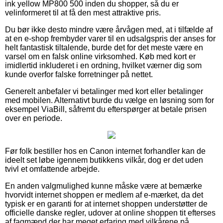
ink yellow MP800 500 inden du shopper, så du er
velinformeret til at få den mest attraktive pris.
Du bør ikke desto mindre være årvågen med, at i tilfælde af
at en e-shop frembyder varer til en udsalgspris der anses for
helt fantastisk tiltalende, burde det for det meste være en
varsel om en falsk online virksomhed. Køb med kort er
imidlertid inkluderet i en ordning, hvilket værner dig som
kunde overfor falske forretninger på nettet.
Generelt anbefaler vi betalinger med kort eller betalinger
med mobilen. Alternativt burde du vælge en løsning som for
eksempel ViaBill, såfremt du efterspørger at betale prisen
over en periode.
Før folk bestiller hos en Canon internet forhandler kan de
ideelt set løbe igennem butikkens vilkår, dog er det uden
tvivl et omfattende arbejde.
En anden valgmulighed kunne måske være at bemærke
hvorvidt internet shoppen er medlem af e-mærket, da det
typisk er en garanti for at internet shoppen understøtter de
officielle danske regler, udover at online shoppen tit efterses
af fagmænd der har meget erfaring med vilkårene på