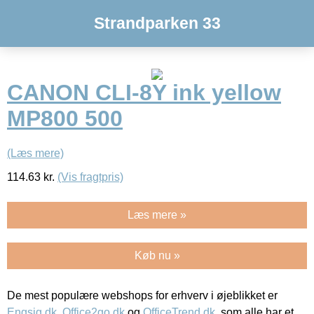
Strandparken 33
CANON CLI-8Y ink yellow
MP800 500
(Læs mere)
114.63
kr.
(Vis fragtpris)
Læs mere »
Køb nu »
De mest populære webshops for erhverv i øjeblikket er
Engsig.dk
,
Office2go.dk
og
OfficeTrend.dk
, som alle har et