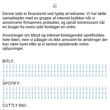
Denne side er finansieret ved hjælp af reklamer. Vi har tætte
samarbejder med en gruppe af internet butikker når vi
annoncerer firmaernes produkter, og opnår kommission når
en bruger fra vores side foretager en ordre.
Anvisninger om tilbud og internet foretagender opretholdes
hele tiden, men vi påtager os ikke ansvaret for ændringer der
kan være lavet efter at vi senest opdaterede vores
oplysninger.
BITLY:
1
1
1
1
1
1
1
1
1
1
1
1
1
1
1
1
1
1
1
1
1
1
1
1
1
1
1
1
1
1
1
1
1
1
1
1
1
1
1
1
1
1
1
1
1
1
1
1
1
1
1
1
1
1
1
1
1
1
1
1
1
1
1
1
1
1
1
1
1
1
1
1
1
1
1
1
1
1
1
1
1
1
1
1
1
1
1
1
1
1
1
1
1
1
1
1
1
1
1
1
SPOTIFY:
1
1
1
1
1
1
1
1
1
1
1
1
1
1
1
1
1
1
1
1
1
1
1
1
1
1
1
1
1
1
1
1
1
1
1
1
1
1
1
1
1
1
1
1
1
1
1
1
1
1
1
1
1
1
1
1
1
1
1
1
1
1
1
1
1
1
1
1
1
1
1
1
1
1
1
1
1
1
1
1
1
1
1
1
1
1
1
1
1
1
1
1
1
1
1
1
1
1
1
1
CUTTLY BIO:
1