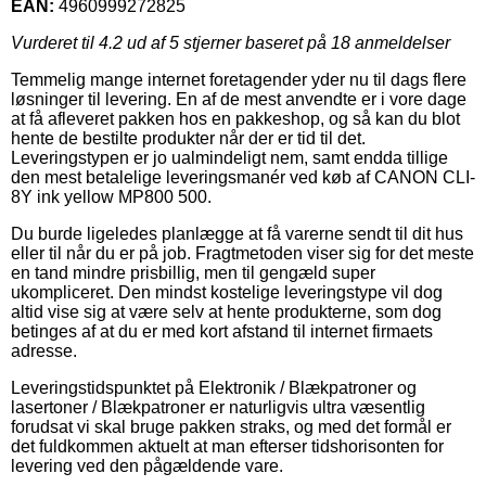
EAN:
4960999272825
Vurderet til
4.2
ud af 5 stjerner baseret på
18
anmeldelser
Temmelig mange internet foretagender yder nu til dags flere
løsninger til levering. En af de mest anvendte er i vore dage
at få afleveret pakken hos en pakkeshop, og så kan du blot
hente de bestilte produkter når der er tid til det.
Leveringstypen er jo ualmindeligt nem, samt endda tillige
den mest betalelige leveringsmanér ved køb af CANON CLI-
8Y ink yellow MP800 500.
Du burde ligeledes planlægge at få varerne sendt til dit hus
eller til når du er på job. Fragtmetoden viser sig for det meste
en tand mindre prisbillig, men til gengæld super
ukompliceret. Den mindst kostelige leveringstype vil dog
altid vise sig at være selv at hente produkterne, som dog
betinges af at du er med kort afstand til internet firmaets
adresse.
Leveringstidspunktet på Elektronik / Blækpatroner og
lasertoner / Blækpatroner er naturligvis ultra væsentlig
forudsat vi skal bruge pakken straks, og med det formål er
det fuldkommen aktuelt at man efterser tidshorisonten for
levering ved den pågældende vare.