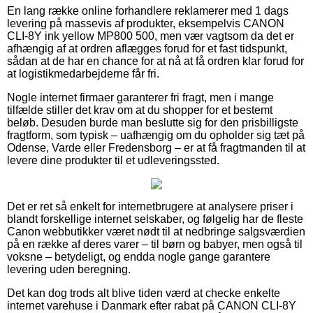
En lang række online forhandlere reklamerer med 1 dags
levering på massevis af produkter, eksempelvis CANON
CLI-8Y ink yellow MP800 500, men vær vagtsom da det er
afhængig af at ordren aflægges forud for et fast tidspunkt,
sådan at de har en chance for at nå at få ordren klar forud for
at logistikmedarbejderne får fri.
Nogle internet firmaer garanterer fri fragt, men i mange
tilfælde stiller det krav om at du shopper for et bestemt
beløb. Desuden burde man beslutte sig for den prisbilligste
fragtform, som typisk – uafhængig om du opholder sig tæt på
Odense, Varde eller Fredensborg – er at få fragtmanden til at
levere dine produkter til et udleveringssted.
Det er ret så enkelt for internetbrugere at analysere priser i
blandt forskellige internet selskaber, og følgelig har de fleste
Canon webbutikker været nødt til at nedbringe salgsværdien
på en række af deres varer – til børn og babyer, men også til
voksne – betydeligt, og endda nogle gange garantere
levering uden beregning.
Det kan dog trods alt blive tiden værd at checke enkelte
internet varehuse i Danmark efter rabat på CANON CLI-8Y