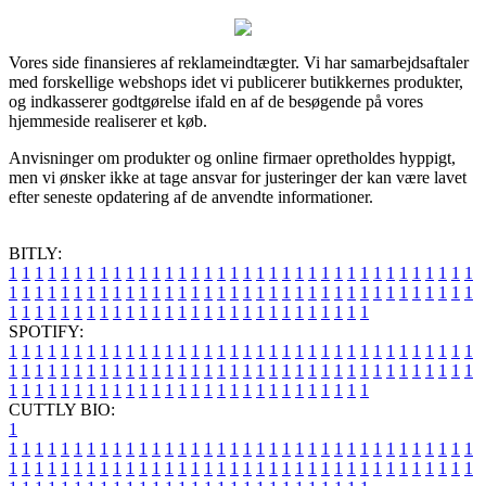
Vores side finansieres af reklameindtægter. Vi har samarbejdsaftaler
med forskellige webshops idet vi publicerer butikkernes produkter,
og indkasserer godtgørelse ifald en af de besøgende på vores
hjemmeside realiserer et køb.
Anvisninger om produkter og online firmaer opretholdes hyppigt,
men vi ønsker ikke at tage ansvar for justeringer der kan være lavet
efter seneste opdatering af de anvendte informationer.
BITLY:
1
1
1
1
1
1
1
1
1
1
1
1
1
1
1
1
1
1
1
1
1
1
1
1
1
1
1
1
1
1
1
1
1
1
1
1
1
1
1
1
1
1
1
1
1
1
1
1
1
1
1
1
1
1
1
1
1
1
1
1
1
1
1
1
1
1
1
1
1
1
1
1
1
1
1
1
1
1
1
1
1
1
1
1
1
1
1
1
1
1
1
1
1
1
1
1
1
1
1
1
SPOTIFY:
1
1
1
1
1
1
1
1
1
1
1
1
1
1
1
1
1
1
1
1
1
1
1
1
1
1
1
1
1
1
1
1
1
1
1
1
1
1
1
1
1
1
1
1
1
1
1
1
1
1
1
1
1
1
1
1
1
1
1
1
1
1
1
1
1
1
1
1
1
1
1
1
1
1
1
1
1
1
1
1
1
1
1
1
1
1
1
1
1
1
1
1
1
1
1
1
1
1
1
1
CUTTLY BIO:
1
1
1
1
1
1
1
1
1
1
1
1
1
1
1
1
1
1
1
1
1
1
1
1
1
1
1
1
1
1
1
1
1
1
1
1
1
1
1
1
1
1
1
1
1
1
1
1
1
1
1
1
1
1
1
1
1
1
1
1
1
1
1
1
1
1
1
1
1
1
1
1
1