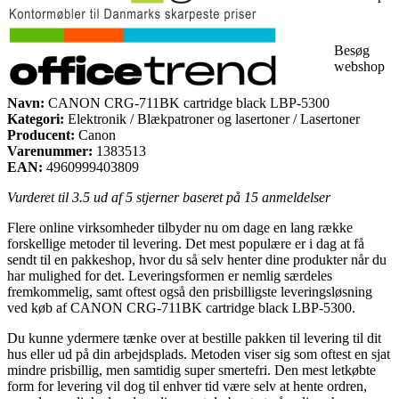
Besøg
webshop
Navn:
CANON CRG-711BK cartridge black LBP-5300
Kategori:
Elektronik / Blækpatroner og lasertoner / Lasertoner
Producent:
Canon
Varenummer:
1383513
EAN:
4960999403809
Vurderet til
3.5
ud af 5 stjerner baseret på
15
anmeldelser
Flere online virksomheder tilbyder nu om dage en lang række
forskellige metoder til levering. Det mest populære er i dag at få
sendt til en pakkeshop, hvor du så selv henter dine produkter når du
har mulighed for det. Leveringsformen er nemlig særdeles
fremkommelig, samt oftest også den prisbilligste leveringsløsning
ved køb af CANON CRG-711BK cartridge black LBP-5300.
Du kunne ydermere tænke over at bestille pakken til levering til dit
hus eller ud på din arbejdsplads. Metoden viser sig som oftest en sjat
mindre prisbillig, men samtidig super smertefri. Den mest letkøbte
form for levering vil dog til enhver tid være selv at hente ordren,