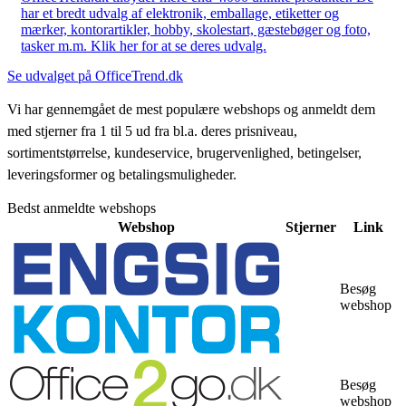
har et bredt udvalg af elektronik, emballage, etiketter og
mærker, kontorartikler, hobby, skolestart, gæstebøger og foto,
tasker m.m. Klik her for at se deres udvalg.
Se udvalget på OfficeTrend.dk
Vi har gennemgået de mest populære webshops og anmeldt dem
med stjerner fra 1 til 5 ud fra bl.a. deres prisniveau,
sortimentstørrelse, kundeservice, brugervenlighed, betingelser,
leveringsformer og betalingsmuligheder.
Bedst anmeldte webshops
Webshop
Stjerner
Link
Besøg
webshop
Besøg
webshop