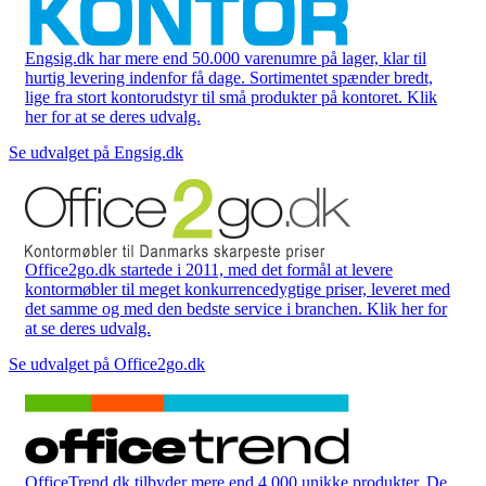
Engsig.dk har mere end 50.000 varenumre på lager, klar til
hurtig levering indenfor få dage. Sortimentet spænder bredt,
lige fra stort kontorudstyr til små produkter på kontoret. Klik
her for at se deres udvalg.
Se udvalget på Engsig.dk
Office2go.dk startede i 2011, med det formål at levere
kontormøbler til meget konkurrencedygtige priser, leveret med
det samme og med den bedste service i branchen. Klik her for
at se deres udvalg.
Se udvalget på Office2go.dk
OfficeTrend.dk tilbyder mere end 4.000 unikke produkter. De