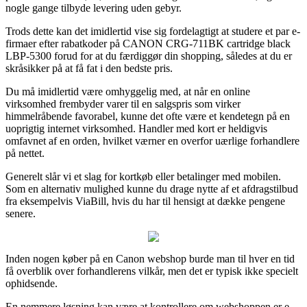
nogle gange tilbyde levering uden gebyr.
Trods dette kan det imidlertid vise sig fordelagtigt at studere et par e-
firmaer efter rabatkoder på CANON CRG-711BK cartridge black
LBP-5300 forud for at du færdiggør din shopping, således at du er
skråsikker på at få fat i den bedste pris.
Du må imidlertid være omhyggelig med, at når en online
virksomhed frembyder varer til en salgspris som virker
himmelråbende favorabel, kunne det ofte være et kendetegn på en
uoprigtig internet virksomhed. Handler med kort er heldigvis
omfavnet af en orden, hvilket værner en overfor uærlige forhandlere
på nettet.
Generelt slår vi et slag for kortkøb eller betalinger med mobilen.
Som en alternativ mulighed kunne du drage nytte af et afdragstilbud
fra eksempelvis ViaBill, hvis du har til hensigt at dække pengene
senere.
Inden nogen køber på en Canon webshop burde man til hver en tid
få overblik over forhandlerens vilkår, men det er typisk ikke specielt
ophidsende.
En nemmere løsning kan være at kontrollere om webshoppen er e-