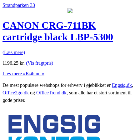
Strandparken 33
CANON CRG-711BK
cartridge black LBP-5300
(Læs mere)
1196.25
kr.
(Vis fragtpris)
Læs mere »
Køb nu »
De mest populære webshops for erhverv i øjeblikket er
Engsig.dk
,
Office2go.dk
og
OfficeTrend.dk
, som alle har et stort sortiment til
gode priser.