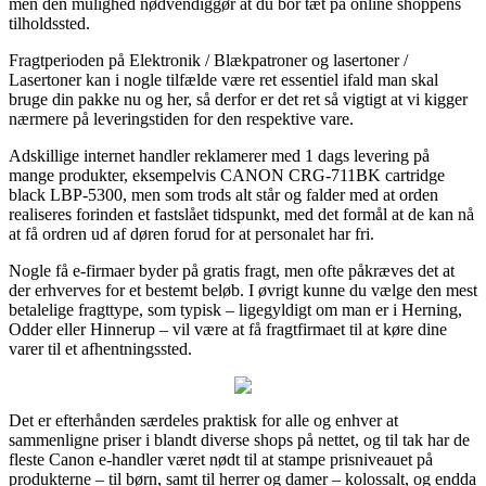
men den mulighed nødvendiggør at du bor tæt på online shoppens
tilholdssted.
Fragtperioden på Elektronik / Blækpatroner og lasertoner /
Lasertoner kan i nogle tilfælde være ret essentiel ifald man skal
bruge din pakke nu og her, så derfor er det ret så vigtigt at vi kigger
nærmere på leveringstiden for den respektive vare.
Adskillige internet handler reklamerer med 1 dags levering på
mange produkter, eksempelvis CANON CRG-711BK cartridge
black LBP-5300, men som trods alt står og falder med at orden
realiseres forinden et fastslået tidspunkt, med det formål at de kan nå
at få ordren ud af døren forud for at personalet har fri.
Nogle få e-firmaer byder på gratis fragt, men ofte påkræves det at
der erhverves for et bestemt beløb. I øvrigt kunne du vælge den mest
betalelige fragttype, som typisk – ligegyldigt om man er i Herning,
Odder eller Hinnerup – vil være at få fragtfirmaet til at køre dine
varer til et afhentningssted.
Det er efterhånden særdeles praktisk for alle og enhver at
sammenligne priser i blandt diverse shops på nettet, og til tak har de
fleste Canon e-handler været nødt til at stampe prisniveauet på
produkterne – til børn, samt til herrer og damer – kolossalt, og endda