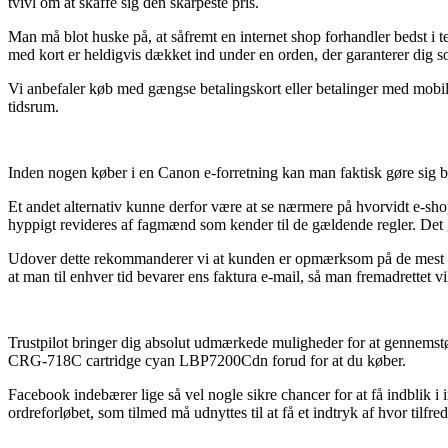
tvivl om at skaffe sig den skarpeste pris.
Man må blot huske på, at såfremt en internet shop forhandler bedst i t
med kort er heldigvis dækket ind under en orden, der garanterer dig s
Vi anbefaler køb med gængse betalingskort eller betalinger med mobile
tidsrum.
Inden nogen køber i en Canon e-forretning kan man faktisk gøre sig be
Et andet alternativ kunne derfor være at se nærmere på hvorvidt e-shop
hyppigt revideres af fagmænd som kender til de gældende regler. Det gi
Udover dette rekommanderer vi at kunden er opmærksom på de mest centr
at man til enhver tid bevarer ens faktura e-mail, så man fremadrett
Trustpilot bringer dig absolut udmærkede muligheder for at gennemstø
CRG-718C cartridge cyan LBP7200Cdn forud for at du køber.
Facebook indebærer lige så vel nogle sikre chancer for at få indblik i
ordreforløbet, som tilmed må udnyttes til at få et indtryk af hvor tilfre