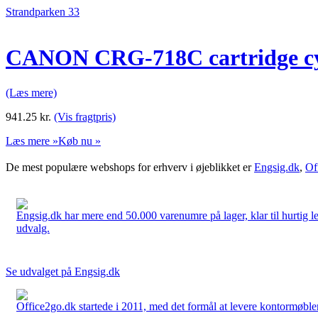
Strandparken 33
CANON CRG-718C cartridge 
(Læs mere)
941.25
kr.
(Vis fragtpris)
Læs mere »
Køb nu »
De mest populære webshops for erhverv i øjeblikket er
Engsig.dk
,
Of
Engsig.dk har mere end 50.000 varenumre på lager, klar til hurtig lev
udvalg.
Se udvalget på Engsig.dk
Office2go.dk startede i 2011, med det formål at levere kontormøbler