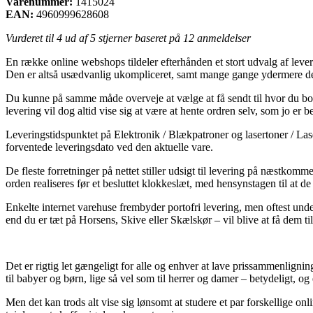
Varenummer:
1415024
EAN:
4960999628608
Vurderet til
4
ud af 5 stjerner baseret på
12
anmeldelser
En række online webshops tildeler efterhånden et stort udvalg af leveri
Den er altså usædvanlig ukompliceret, samt mange gange ydermere
Du kunne på samme måde overveje at vælge at få sendt til hvor du bor 
levering vil dog altid vise sig at være at hente ordren selv, som jo er b
Leveringstidspunktet på Elektronik / Blækpatroner og lasertoner / Las
forventede leveringsdato ved den aktuelle vare.
De fleste forretninger på nettet stiller udsigt til levering på næ
orden realiseres før et besluttet klokkeslæt, med hensynstagen til at de
Enkelte internet varehuse frembyder portofri levering, men oftest und
end du er tæt på Horsens, Skive eller Skælskør – vil blive at få dem til
Det er rigtig let gængeligt for alle og enhver at lave prissammenlignin
til babyer og børn, lige så vel som til herrer og damer – betydeligt, 
Men det kan trods alt vise sig lønsomt at studere et par forskellige