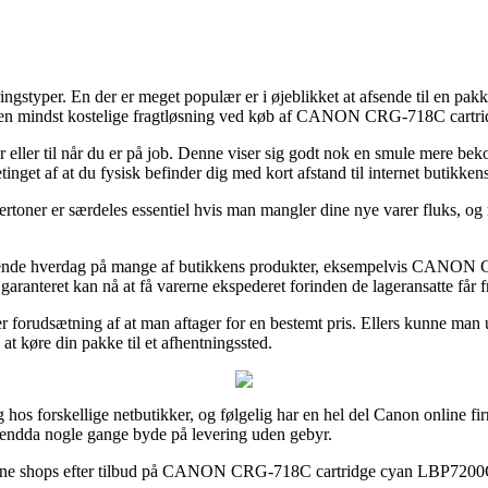
ngstyper. En der er meget populær er i øjeblikket at afsende til en pakke
 den mindst kostelige fragtløsning ved køb af CANON CRG-718C cart
eller til når du er på job. Denne viser sig godt nok en smule mere bekos
etinget af at du fysisk befinder dig med kort afstand til internet butikkens
ertoner er særdeles essentiel hvis man mangler dine nye varer fluks, o
stkommende hverdag på mange af butikkens produkter, eksempelvis CANO
 garanteret kan nå at få varerne ekspederet forinden de lageransatte får fr
er forudsætning af at man aftager for en bestemt pris. Ellers kunne man
 at køre din pakke til et afhentningssted.
g hos forskellige netbutikker, og følgelig har en hel del Canon online f
og endda nogle gange byde på levering uden gebyr.
 online shops efter tilbud på CANON CRG-718C cartridge cyan LBP7200Cd