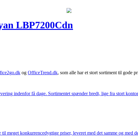
cyan LBP7200Cdn
fice2go.dk
og
OfficeTrend.dk
, som alle har et stort sortiment til gode pr
ering indenfor få dage. Sortimentet spænder bredt, lige fra stort kontor
 til meget konkurrencedygtige priser, leveret med det samme og med den