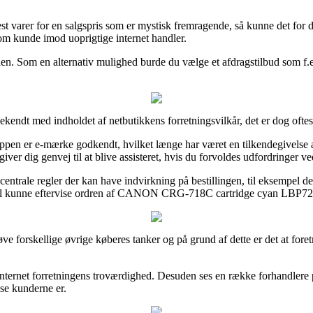
est varer for en salgspris som er mystisk fremragende, så kunne det for 
om kunde imod uoprigtige internet handler.
n. Som en alternativ mulighed burde du vælge et afdragstilbud som f.eks
kendt med indholdet af netbutikkens forretningsvilkår, det er dog ofte
pen er e-mærke godkendt, hvilket længe har været en tilkendegivelse af 
ver dig genvej til at blive assisteret, hvis du forvoldes udfordringer v
ale regler der kan have indvirkning på bestillingen, til eksempel den 
et vil kunne eftervise ordren af CANON CRG-718C cartridge cyan LBP72
ve forskellige øvrige køberes tanker og på grund af dette er det at for
 internet forretningens troværdighed. Desuden ses en række forhandlere 
dse kunderne er.