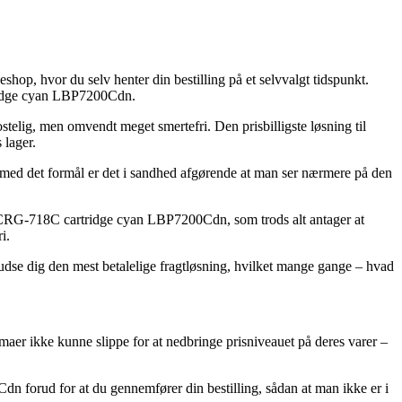
shop, hvor du selv henter din bestilling på et selvvalgt tidspunkt.
ridge cyan LBP7200Cdn.
telig, men omvendt meget smertefri. Den prisbilligste løsning til
 lager.
g med det formål er det i sandhed afgørende at man ser nærmere på den
N CRG-718C cartridge cyan LBP7200Cdn, som trods alt antager at
i.
 udse dig den mest betalelige fragtløsning, hvilket mange gange – hvad
irmaer ikke kunne slippe for at nedbringe prisniveauet på deres varer –
n forud for at du gennemfører din bestilling, sådan at man ikke er i