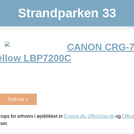
Strandparken 33
CANON CRG-7
yellow LBP7200C
Køb nu »
ps for erhverv i øjeblikket er
Engsig.dk
,
Office2go.dk
og
Offic
iser.