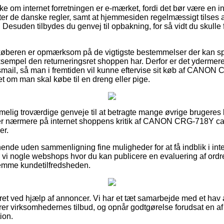
kke om internet forretningen er e-mærket, fordi det bør være en in
er de danske regler, samt at hjemmesiden regelmæssigt tilses af
Desuden tilbydes du genvej til opbakning, for så vidt du skulle
t køberen er opmærksom på de vigtigste bestemmelser der kan spi
ksempel den returneringsret shoppen har. Derfor er det ydermere
ngsmail, så man i fremtiden vil kunne eftervise sit køb af CANO
om man skal købe til en dreng eller pige.
temmelig troværdige genveje til at betragte mange øvrige brugere
du ser nærmere på internet shoppens kritik af CANON CRG-718Y ca
er.
nde uden sammenligning fine muligheder for at få indblik i int
 vi nogle webshops hvor du kan publicere en evaluering af ordref
rnemme kundetilfredsheden.
ret ved hjælp af annoncer. Vi har et tæt samarbejde med et hav af
er virksomhedernes tilbud, og opnår godtgørelse forudsat en a
ion.