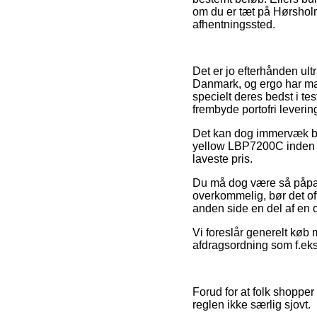
om du er tæt på Hørsholm, 
afhentningssted.
Det er jo efterhånden ultr
Danmark, og ergo har mas
specielt deres bedst i te
frembyde portofri leverin
Det kan dog immervæk bl
yellow LBP7200C inden du
laveste pris.
Du må dog være så påpasse
overkommelig, bør det oft
anden side en del af en 
Vi foreslår generelt køb 
afdragsordning som f.eks.
Forud for at folk shopper
reglen ikke særlig sjovt.