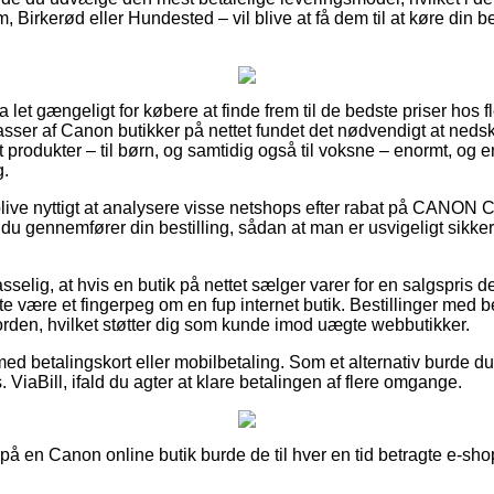
Birkerød eller Hundested – vil blive at få dem til at køre din best
a let gængeligt for købere at finde frem til de bedste priser hos fl
ser af Canon butikker på nettet fundet det nødvendigt at neds
st produkter – til børn, og samtidig også til voksne – enormt, o
g.
ive nyttigt at analysere visse netshops efter rabat på CANON
 gennemfører din bestilling, sådan at man er usvigeligt sikke
lig, at hvis en butik på nettet sælger varer for en salgspris de
e være et fingerpeg om en fup internet butik. Bestillinger med b
orden, hvilket støtter dig som kunde imod uægte webbutikker.
med betalingskort eller mobilbetaling. Som et alternativ burde d
 ViaBill, ifald du agter at klare betalingen af flere omgange.
 på en Canon online butik burde de til hver en tid betragte e-sho