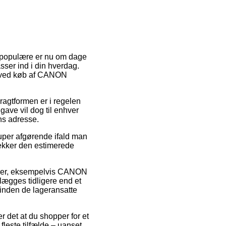
st populære er nu om dage
asser ind i din hverdag.
ng ved køb af CANON
Fragtformen er i regelen
ave vil dog til enhver
ens adresse.
super afgørende ifald man
jekker den estimerede
varer, eksempelvis CANON
ægges tidligere end et
t inden de lageransatte
r det at du shopper for et
fleste tilfælde – uanset