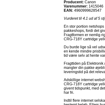
Producent:
Canon
Varenummer:
1415046
EAN:
4960999628547
Vurderet til
4.1
ud af 5 st
En stor portion netshops 
pakkeshops, fordi det give
Fragtformen er nemlig ri
CRG-718Y cartridge ye
Du burde lige så vel udse 
en kende mindre prisbill
tid være selv at hente va
Fragttiden på Elektronik
mangler din pakke øjeblik
leveringstid på det relev
Adskillige internet webs
CRG-718Y cartridge yell
givent tidspunkt, med det
har fri.
Indtil flere internet sel
bestemt beløb. Ellers bur