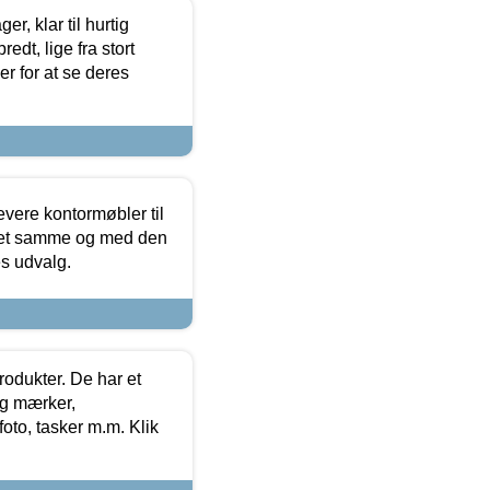
, klar til hurtig
edt, lige fra stort
er for at se deres
evere kontormøbler til
 det samme og med den
es udvalg.
rodukter. De har et
og mærker,
foto, tasker m.m. Klik