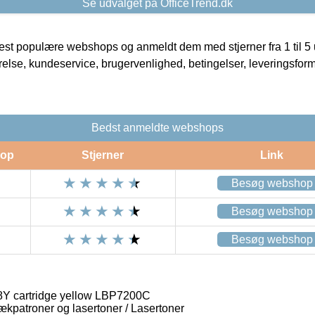
Se udvalget på OfficeTrend.dk
t populære webshops og anmeldt dem med stjerner fra 1 til 5 ud
rrelse, kundeservice, brugervenlighed, betingelser, leveringsfor
Bedst anmeldte webshops
op
Stjerner
Link
Besøg webshop
Besøg webshop
Besøg webshop
cartridge yellow LBP7200C
lækpatroner og lasertoner / Lasertoner