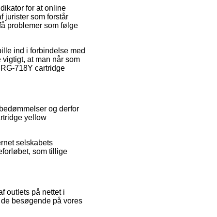
dikator for at online
 jurister som forstår
 få problemer som følge
lle ind i forbindelse med
 vigtigt, at man når som
N CRG-718Y cartridge
s bedømmelser og derfor
rtridge yellow
ernet selskabets
orløbet, som tillige
 outlets på nettet i
f de besøgende på vores