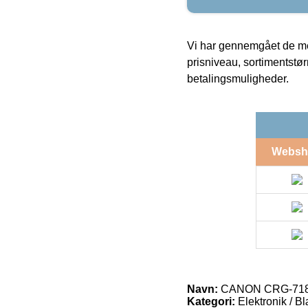
Vi har gennemgået de mes
prisniveau, sortimentstø
betalingsmuligheder.
Websh
Navn:
CANON CRG-718Y 
Kategori:
Elektronik / B