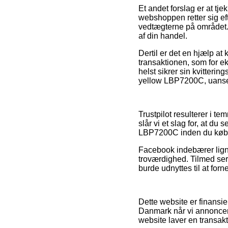
Et andet forslag er at tje
webshoppen retter sig eft
vedtægterne på området. 
af din handel.
Dertil er det en hjælp a
transaktionen, som for e
helst sikrer sin kvitteri
yellow LBP7200C, uanset 
Trustpilot resulterer i 
slår vi et slag for, at 
LBP7200C inden du køb
Facebook indebærer ligne
troværdighed. Tilmed ser
burde udnyttes til at fo
Dette website er finansie
Danmark når vi annoncer
website laver en transakt