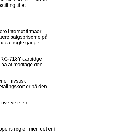
illing til et
ere internet firmaer i
kære salgspriserne på
g endda nogle gange
 CRG-718Y cartridge
r på at modtage den
r er mystisk
etalingskort er på den
u overveje en
ppens regler, men det er i