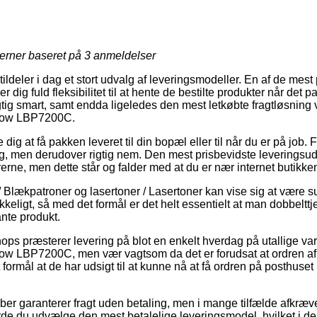
jerner baseret på
3
anmeldelser
tildeler i dag et stort udvalg af leveringsmodeller. En af de me
r dig fuld fleksibilitet til at hente de bestilte produkter når det p
gtig smart, samt endda ligeledes den mest letkøbte fragtløsni
llow LBP7200C.
dig at få pakken leveret til din bopæl eller til når du er på job. 
ig, men derudover rigtig nem. Den mest prisbevidste leveringsudg
rerne, men dette står og falder med at du er nær internet butikk
 / Blækpatroner og lasertoner / Lasertoner kan vise sig at være 
keligt, så med det formål er det helt essentielt at man dobbeltt
ante produkt.
hops præsterer levering på blot en enkelt hverdag på utallige 
ow LBP7200C, men vær vagtsom da det er forudsat at ordren afl
 formål at de har udsigt til at kunne nå at få ordren på posthuse
skaber garanterer fragt uden betaling, men i mange tilfælde afkræve
de du udvælge den mest betalelige leveringsmodel, hvilket i de 