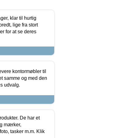
, klar til hurtig
edt, lige fra stort
er for at se deres
evere kontormøbler til
 det samme og med den
es udvalg.
rodukter. De har et
og mærker,
foto, tasker m.m. Klik