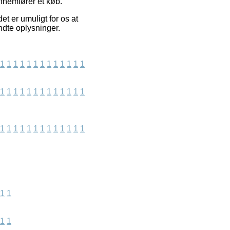
nnemfører et køb.
 er umuligt for os at
ndte oplysninger.
1
1
1
1
1
1
1
1
1
1
1
1
1
1
1
1
1
1
1
1
1
1
1
1
1
1
1
1
1
1
1
1
1
1
1
1
1
1
1
1
1
1
1