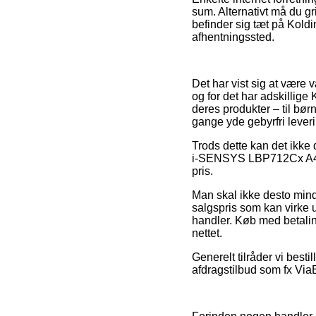
sum. Alternativt må du g
befinder sig tæt på Koldin
afhentningssted.
Det har vist sig at være v
og for det har adskillige
deres produkter – til bør
gange yde gebyrfri leveri
Trods dette kan det ikke
i-SENSYS LBP712Cx A4 fo
pris.
Man skal ikke desto mindr
salgspris som kan virke 
handler. Køb med betalin
nettet.
Generelt tilråder vi best
afdragstilbud som fx ViaB