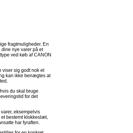
ige fragtmuligheder. En
dine nye varer på et
fragttype ved køb af CANON
n viser sig godt nok et
ing kan ikke benægtes at
ted.
 hvis du skal bruge
everingstid for det
 varer, eksempelvis
et bestemt klokkeslæt,
nsatte har fyraften.
stilles for en konkret