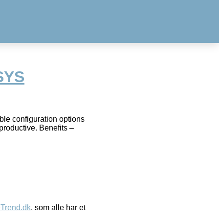
SYS
ble configuration options
productive. Benefits –
eTrend.dk
, som alle har et