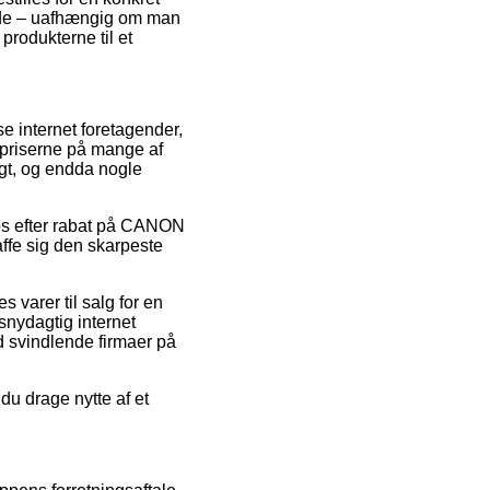
fælde – uafhængig om man
 produkterne til et
se internet foretagender,
gspriserne på mange af
igt, og endda nogle
ops efter rabat på CANON
ffe sig den skarpeste
 varer til salg for en
snydagtig internet
d svindlende firmaer på
 du drage nytte af et