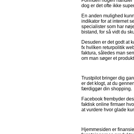
Forinden nogen handler i
dog er det ofte ikke super
En anden mulighed kunne 
indikator for at internet 
specialister som har nøj
bistand, for så vidt du s
Desuden er det godt at 
fx hvilken returpolitik w
faktura, således man se
om man søger et produkt 
Trustpilot bringer dig ga
er det klogt, at du gen
færdiggør din shopping.
Facebook frembyder desud
faktisk online firmaer hv
at vurdere hvor glade ku
Hjemmesiden er finansier