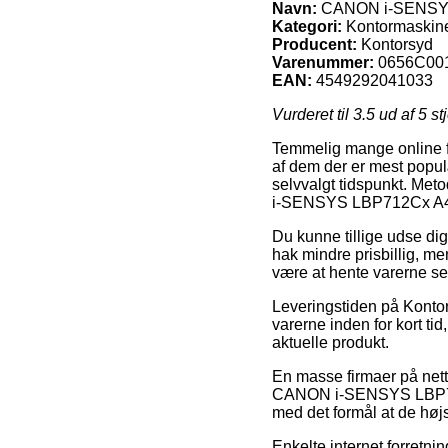
Navn:
CANON i-SENSY
Kategori:
Kontormaskiner
Producent:
Kontorsyd
Varenummer:
0656C00
EAN:
4549292041033
Vurderet til
3.5
ud af 5 st
Temmelig mange online fo
af dem der er mest popul
selvvalgt tidspunkt. Meto
i-SENSYS LBP712Cx A
Du kunne tillige udse dig 
hak mindre prisbillig, m
være at hente varerne sel
Leveringstiden på Kontor
varerne inden for kort ti
aktuelle produkt.
En masse firmaer på nett
CANON i-SENSYS LBP712Cx
med det formål at de højs
Enkelte internet forretnin