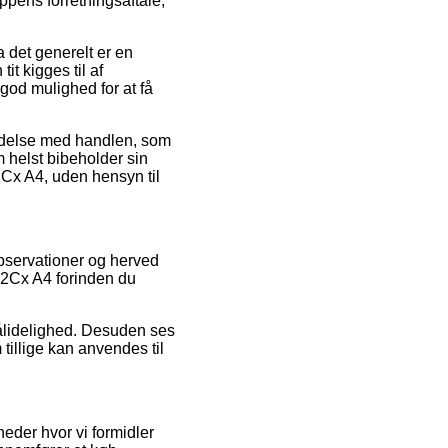
ppens forretningsaftale,
 det generelt er en
it kigges til af
god mulighed for at få
ndelse med handlen, som
m helst bibeholder sin
Cx A4, uden hensyn til
observationer og herved
12Cx A4 forinden du
pålidelighed. Desuden ses
tillige kan anvendes til
eder hvor vi formidler