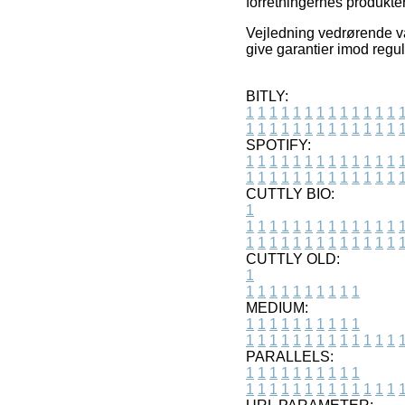
forretningernes produkte
Vejledning vedrørende va
give garantier imod regul
BITLY:
1
1
1
1
1
1
1
1
1
1
1
1
1
1
1
1
1
1
1
1
1
1
1
1
1
1
SPOTIFY:
1
1
1
1
1
1
1
1
1
1
1
1
1
1
1
1
1
1
1
1
1
1
1
1
1
1
CUTTLY BIO:
1
1
1
1
1
1
1
1
1
1
1
1
1
1
1
1
1
1
1
1
1
1
1
1
1
1
1
CUTTLY OLD:
1
1
1
1
1
1
1
1
1
1
1
MEDIUM:
1
1
1
1
1
1
1
1
1
1
1
1
1
1
1
1
1
1
1
1
1
1
1
PARALLELS:
1
1
1
1
1
1
1
1
1
1
1
1
1
1
1
1
1
1
1
1
1
1
1