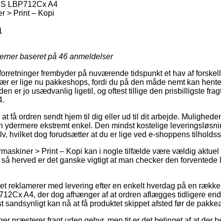
S LBP712Cx A4
 > Print – Kopi
1
jerner baseret på
46
anmeldelser
rretninger frembyder på nuværende tidspunkt et hav af forskell
ær er lige nu pakkeshops, fordi du på den måde nemt kan hente 
den er jo usædvanlig ligetil, og oftest tillige den prisbilligste 
4.
at få ordren sendt hjem til dig eller ud til dit arbejde. Mulighede
en ydermere ekstremt enkel. Den mindst kostelige leveringsløsn
v, hvilket dog forudsætter at du er lige ved e-shoppens tilholdss
maskiner > Print – Kopi kan i nogle tilfælde være vældig aktuel
d, så herved er det ganske vigtigt at man checker den forventede l
et reklamerer med levering efter en enkelt hverdag på en række
 A4, der dog afhænger af at ordren aflægges tidligere end 
t sandsynligt kan nå at få produktet skippet afsted før de pakkea
ger præsterer fragt uden gebyr, men tit er det betinget af at der be