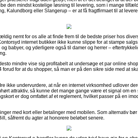
ribe den mindst kostelige løsning til levering, som i mange til
g, Kalundborg eller Slangerup – er at få fragtfirmaet til at levere
ældig nemt for os alle at finde frem til de bedste priser hos diver
 Kontorsyd internet butikker ikke kunne slippe for at stampe sal
n og babyer, og yderligere også til damer og herrer – eftertrykkel
ng.
 desto mindre vise sig profitabelt at undersøge et par online sh
rud for at du shopper, så man er på den sikre side med at ska
e ikke undervurdere, at når en internet virksomhed udlover deres
uhørt attraktiv, så kunne det mange gange være et signal om en 
gskort er dog omfattet af et reglement, hvilket passer på en imo
illinger med kort eller betalinger med mobilen. Som alternativ bør
ill, såfremt du agter at honorere beløbet senere.