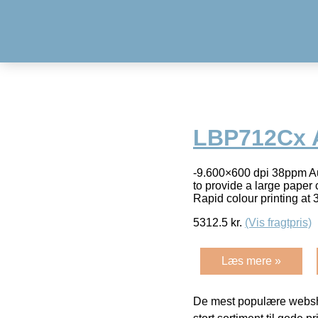
LBP712Cx 
-9.600×600 dpi 38ppm Auto
to provide a large paper 
Rapid colour printing at
5312.5
kr.
(Vis fragtpris)
Læs mere »
De mest populære websho