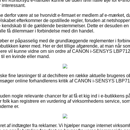
 en Kontorsyd e-handler kunne de uden tvivl have øje for e-sho
 interessant.
derfor være at se hvorvidt e-firmaet er medlem af e-mærket, da
selskabet efterkommer de opstillede regler, foruden at netshoppen t
e kendskab til de gældende bestemmelser. Dette er desuden en 
kulle få dilemmaer i forbindelse med din handel.
køber er påpasselig med de grundlæggende reglementer i forbi
ebbutikken kører med. Her er det tillige afgørende, at man når so
nere vil kunne vidne om sin ordre af CANON i-SENSYS LBP712
til en kvinde eller mand.
nske fine løsninger til at dechifrere en række aktuelle brugeres 
nemsøger online forhandlerens kritik af CANON i-SENSYS LBP7
en nogle relevante chancer for at få et kig ind i e-butikkens 
or folk kan registrere en vurdering af virksomhedens service, som 
nderne er.
et af indtægter fra reklamer. Vi hjælper mange internet virksomh