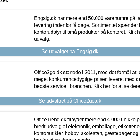
iser.
Engsig.dk har mere end 50.000 varenumre på lager
levering indenfor få dage. Sortimentet spænder br
kontorudstyr til små produkter på kontoret. Klik h
udvalg.
Se udvalget på Engsig.dk
Office2go.dk startede i 2011, med det formål at l
meget konkurrencedygtige priser, leveret med
bedste service i branchen. Klik her for at se der
Se udvalget på Office2go.dk
OfficeTrend.dk tilbyder mere end 4.000 unikke p
bredt udvalg af elektronik, emballage, etiketter 
kontorartikler, hobby, skolestart, gæstebøger og 