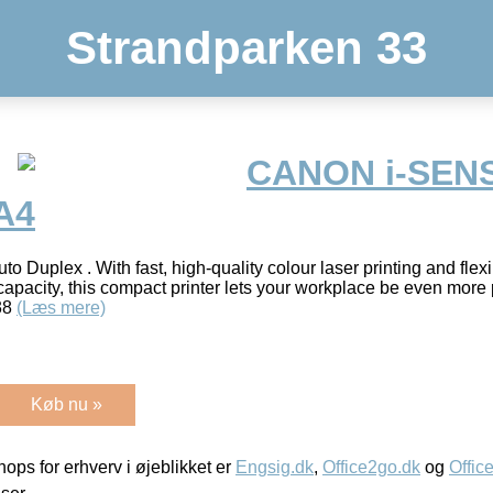
Strandparken 33
CANON i-SEN
A4
 Duplex . With fast, high-quality colour laser printing and flexi
capacity, this compact printer lets your workplace be even more 
 38
(Læs mere)
Køb nu »
ps for erhverv i øjeblikket er
Engsig.dk
,
Office2go.dk
og
Offic