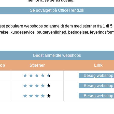
her for at se deres udvalg.
Se udvalget på OfficeTrend.dk
t populære webshops og anmeldt dem med stjerner fra 1 til 5 ud
rrelse, kundeservice, brugervenlighed, betingelser, leveringsfor
Bedst anmeldte webshops
op
Stjerner
Link
Besøg webshop
Besøg webshop
Besøg webshop