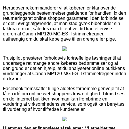
Herudover rekommanderer vi at køberen er klar over de
grundlæggende bestemmelser gældende for handlen, fx den
returneringsret online shoppen garanterer. I den forbindelse
er det i øvrigt afgørende, at man stadigvæk bibeholder sin
faktura e-mail, således man til enhver tid kan eftervise
ordren af Canon MP120-MG-ES II strimmelregner,
uafhængig om du skal købe gave til en dreng eller pige.
Trustpilot præsterer forholdsvis fortræffelige løsninger til at
undersøge ret mange andre køberes bedømmelser og af
den grund er det en hjælp, at du analyserer online butikkens
vurderinger af Canon MP120-MG-ES II strimmelregner inden
du køber.
Facebook fremskaffer tillige aldeles fornemme genveje til at
få en idé om online webshoppens troværdighed. Tilmed ses
en del internet butikker hvor man kan frembringe en
vurdering af virksomhedens service, som også kan benyttes
til vurdering af hvor tilfredse kunderne er.
Hjemmesiden er finansieret af reklamer. Vi arbejder tæt