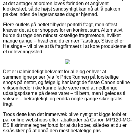
at det antager at ordren laves forinden et angivent
klokkeslæt, så de højst sandsynligt kan nå at få pakken
pakket inden de lageransatte drager hjemad.
Flere outlets på nettet tilbyder portofri fragt, men oftest
kræver det at der shoppes for en konkret sum. Alternativt
burde du tage den mindst kostelige fragtmetode, hvilket
mange gange – hvad end du er nær Taastrup, Skive eller
Helsinge – vil blive at få fragtfirmaet til at køre produkterne til
et udleveringssted.
Det er ualmindeligt bekvemt for alle og enhver at
sammenligne priser (via fx PriceRunner) på forskellige
shops på nettet, og følgelig har langt de fleste Canon online
virksomheder ikke kunne lade være med at nedbringe
udsalgspriserne på deres varer – til børn, men ligeledes til
voksne – betragteligt, og endda nogle gange sikre gratis
fragt.
Trods dette kan det immervæk blive nyttigt at kigge forbi et
par online webshops efter rabatkoder på Canon MP120-MG-
ES II strimmelregner forud for at du køber, således at du er
skråsikker på at opnå den mest betalelige pris.