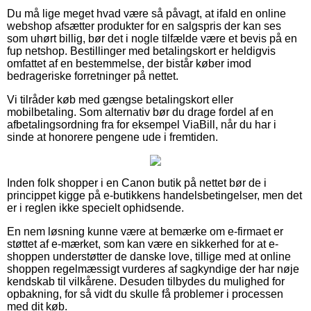
Du må lige meget hvad være så påvagt, at ifald en online
webshop afsætter produkter for en salgspris der kan ses
som uhørt billig, bør det i nogle tilfælde være et bevis på en
fup netshop. Bestillinger med betalingskort er heldigvis
omfattet af en bestemmelse, der bistår køber imod
bedrageriske forretninger på nettet.
Vi tilråder køb med gængse betalingskort eller
mobilbetaling. Som alternativ bør du drage fordel af en
afbetalingsordning fra for eksempel ViaBill, når du har i
sinde at honorere pengene ude i fremtiden.
Inden folk shopper i en Canon butik på nettet bør de i
princippet kigge på e-butikkens handelsbetingelser, men det
er i reglen ikke specielt ophidsende.
En nem løsning kunne være at bemærke om e-firmaet er
støttet af e-mærket, som kan være en sikkerhed for at e-
shoppen understøtter de danske love, tillige med at online
shoppen regelmæssigt vurderes af sagkyndige der har nøje
kendskab til vilkårene. Desuden tilbydes du mulighed for
opbakning, for så vidt du skulle få problemer i processen
med dit køb.