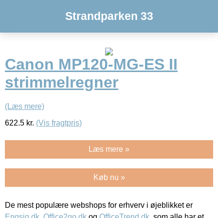
Strandparken 33
Canon MP120-MG-ES II
strimmelregner
(Læs mere)
622.5
kr.
(Vis fragtpris)
Læs mere »
Køb nu »
De mest populære webshops for erhverv i øjeblikket er
Engsig.dk
,
Office2go.dk
og
OfficeTrend.dk
, som alle har et