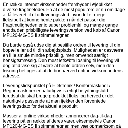
En række internet virksomheder frembyder i øjeblikket
diverse fragtmetoder. En af de mest populære er nu om dage
at få leveret til et udleveringssted, hvor det er meget
fleksibelt at kunne hente pakken når det passer dig.
Fragtmuligheden er jo super problemfri, og mange gange
endda den prisbilligste leveringsversion ved køb af Canon
MP120-MG-ES II strimmelregner.
Du burde også udse dig at bestille ordren til levering til din
bopæl eller ud til din arbejdsplads. Muligheden er desværre
en lille smule mindre prisbillig, men omvendt særligt
hensigtsmæssig. Den mest letkøbte løsning til levering vil
dog altid vise sig at være at hente ordren selv, men den
løsning betinges af at du bor nærved online virksomhedens
adresse.
Leveringstidspunktet på Elektronik / Kontormaskiner /
Regnemaskiner er naturligvis særligt betydningsfuld
forudsat du skal bruge produktet fluks, og herved er det
naturligvis passende at man tjekker den forventede
leveringsdato for det aktuelle produkt.
Masser af online virksomheder annoncerer dag-til-dag
levering på en række af deres varer, eksempelvis Canon
MP120-MG-ES II strimmelregner, men vær opmærksom på