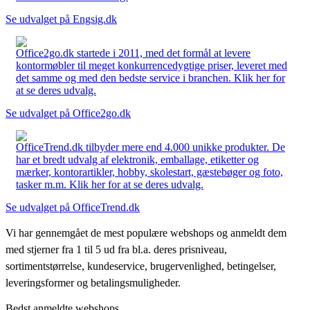
Se udvalget på Engsig.dk
Office2go.dk startede i 2011, med det formål at levere
kontormøbler til meget konkurrencedygtige priser, leveret med
det samme og med den bedste service i branchen. Klik her for
at se deres udvalg.
Se udvalget på Office2go.dk
OfficeTrend.dk tilbyder mere end 4.000 unikke produkter. De
har et bredt udvalg af elektronik, emballage, etiketter og
mærker, kontorartikler, hobby, skolestart, gæstebøger og foto,
tasker m.m. Klik her for at se deres udvalg.
Se udvalget på OfficeTrend.dk
Vi har gennemgået de mest populære webshops og anmeldt dem
med stjerner fra 1 til 5 ud fra bl.a. deres prisniveau,
sortimentstørrelse, kundeservice, brugervenlighed, betingelser,
leveringsformer og betalingsmuligheder.
Bedst anmeldte webshops