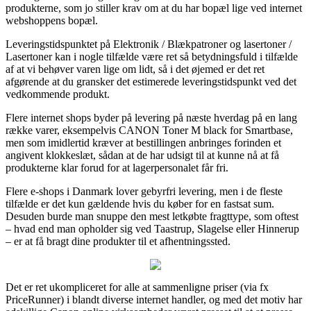
produkterne, som jo stiller krav om at du har bopæl lige ved internet
webshoppens bopæl.
Leveringstidspunktet på Elektronik / Blækpatroner og lasertoner /
Lasertoner kan i nogle tilfælde være ret så betydningsfuld i tilfælde
af at vi behøver varen lige om lidt, så i det øjemed er det ret
afgørende at du gransker det estimerede leveringstidspunkt ved det
vedkommende produkt.
Flere internet shops byder på levering på næste hverdag på en lang
række varer, eksempelvis CANON Toner M black for Smartbase,
men som imidlertid kræver at bestillingen anbringes forinden et
angivent klokkeslæt, sådan at de har udsigt til at kunne nå at få
produkterne klar forud for at lagerpersonalet får fri.
Flere e-shops i Danmark lover gebyrfri levering, men i de fleste
tilfælde er det kun gældende hvis du køber for en fastsat sum.
Desuden burde man snuppe den mest letkøbte fragttype, som oftest
– hvad end man opholder sig ved Taastrup, Slagelse eller Hinnerup
– er at få bragt dine produkter til et afhentningssted.
Det er ret ukompliceret for alle at sammenligne priser (via fx
PriceRunner) i blandt diverse internet handler, og med det motiv har