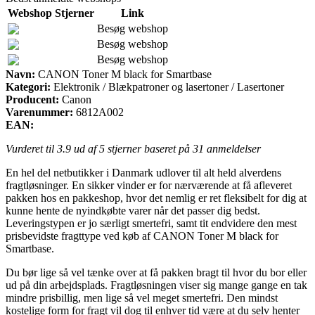
Webshop
Stjerner
Link
Besøg webshop
Besøg webshop
Besøg webshop
Navn:
CANON Toner M black for Smartbase
Kategori:
Elektronik / Blækpatroner og lasertoner / Lasertoner
Producent:
Canon
Varenummer:
6812A002
EAN:
Vurderet til
3.9
ud af 5 stjerner baseret på
31
anmeldelser
En hel del netbutikker i Danmark udlover til alt held alverdens
fragtløsninger. En sikker vinder er for nærværende at få afleveret
pakken hos en pakkeshop, hvor det nemlig er ret fleksibelt for dig at
kunne hente de nyindkøbte varer når det passer dig bedst.
Leveringstypen er jo særligt smertefri, samt tit endvidere den mest
prisbevidste fragttype ved køb af CANON Toner M black for
Smartbase.
Du bør lige så vel tænke over at få pakken bragt til hvor du bor eller
ud på din arbejdsplads. Fragtløsningen viser sig mange gange en tak
mindre prisbillig, men lige så vel meget smertefri. Den mindst
kostelige form for fragt vil dog til enhver tid være at du selv henter