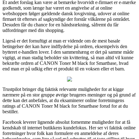
Et andet forslag kan være at bemærke hvorvidt e-firmaet er e-mærke
godkendt, som længe har været en angivelse af at online
webshoppen følger gældende dansk lovgivning, udover at online
firmaet tit efterses af sagkyndige der forstår vilkårene på området.
Desuden får du chance for en håndsrækning, såfremt du får
udfordringer med din shopping.
Ligeså er det fornuftigt at man er vidende om de mest basale
betingelser der kan have indflydelse på ordren, eksempelvis den
bytteret e-handlen lover. I den sammenhæng er det på samme måde
vigtigt, at man stadig beholder sin kvittering, så man altid vil kunne
bekræfte ordren af CANON Toner M black for Smartbase, hvad
end man er på udkig efter et produkt til en voksen eller et barn.
Trustpilot bringer dig faktisk relevante muligheder for at kigge
nærmere på en stor gruppe øvrige brugeres meninger og på grund af
dette kan det anbefales, at du eksaminerer online forretningens
ratings af CANON Toner M black for Smartbase forud for at du
bestiller.
Facebook leverer lignende absolut fornemme muligheder for at få
kendskab til internet butikkens kundefokus. Her ser vi faktisk online
forretninger hvor folk kan formulere en anmeldelse af deres
købsoplevelse, som lige så vel må udnyttes til at tage stilling til hvor