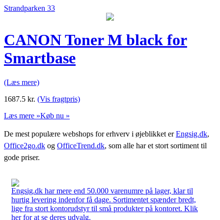
Strandparken 33
CANON Toner M black for
Smartbase
(Læs mere)
1687.5
kr.
(Vis fragtpris)
Læs mere »
Køb nu »
De mest populære webshops for erhverv i øjeblikket er
Engsig.dk
,
Office2go.dk
og
OfficeTrend.dk
, som alle har et stort sortiment til
gode priser.
Engsig.dk har mere end 50.000 varenumre på lager, klar til
hurtig levering indenfor få dage. Sortimentet spænder bredt,
lige fra stort kontorudstyr til små produkter på kontoret. Klik
her for at se deres udvalg.