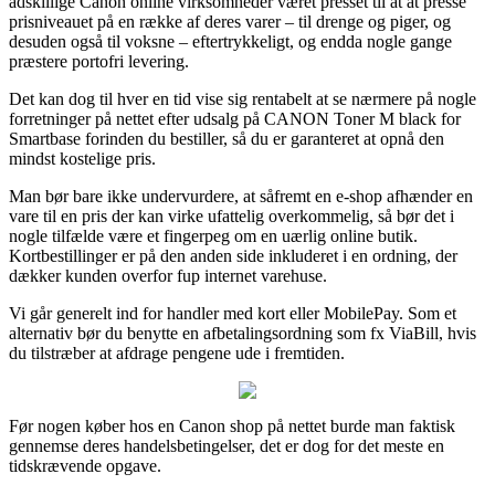
adskillige Canon online virksomheder været presset til at at presse
prisniveauet på en række af deres varer – til drenge og piger, og
desuden også til voksne – eftertrykkeligt, og endda nogle gange
præstere portofri levering.
Det kan dog til hver en tid vise sig rentabelt at se nærmere på nogle
forretninger på nettet efter udsalg på CANON Toner M black for
Smartbase forinden du bestiller, så du er garanteret at opnå den
mindst kostelige pris.
Man bør bare ikke undervurdere, at såfremt en e-shop afhænder en
vare til en pris der kan virke ufattelig overkommelig, så bør det i
nogle tilfælde være et fingerpeg om en uærlig online butik.
Kortbestillinger er på den anden side inkluderet i en ordning, der
dækker kunden overfor fup internet varehuse.
Vi går generelt ind for handler med kort eller MobilePay. Som et
alternativ bør du benytte en afbetalingsordning som fx ViaBill, hvis
du tilstræber at afdrage pengene ude i fremtiden.
Før nogen køber hos en Canon shop på nettet burde man faktisk
gennemse deres handelsbetingelser, det er dog for det meste en
tidskrævende opgave.