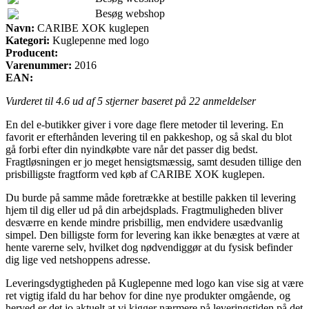
Besøg webshop
Navn:
CARIBE XOK kuglepen
Kategori:
Kuglepenne med logo
Producent:
Varenummer:
2016
EAN:
Vurderet til
4.6
ud af 5 stjerner baseret på
22
anmeldelser
En del e-butikker giver i vore dage flere metoder til levering. En
favorit er efterhånden levering til en pakkeshop, og så skal du blot
gå forbi efter din nyindkøbte vare når det passer dig bedst.
Fragtløsningen er jo meget hensigtsmæssig, samt desuden tillige den
prisbilligste fragtform ved køb af CARIBE XOK kuglepen.
Du burde på samme måde foretrække at bestille pakken til levering
hjem til dig eller ud på din arbejdsplads. Fragtmuligheden bliver
desværre en kende mindre prisbillig, men endvidere usædvanlig
simpel. Den billigste form for levering kan ikke benægtes at være at
hente varerne selv, hvilket dog nødvendiggør at du fysisk befinder
dig lige ved netshoppens adresse.
Leveringsdygtigheden på Kuglepenne med logo kan vise sig at være
ret vigtig ifald du har behov for dine nye produkter omgående, og
herved er det jo aktuelt at vi kigger nærmere på leveringstiden på det