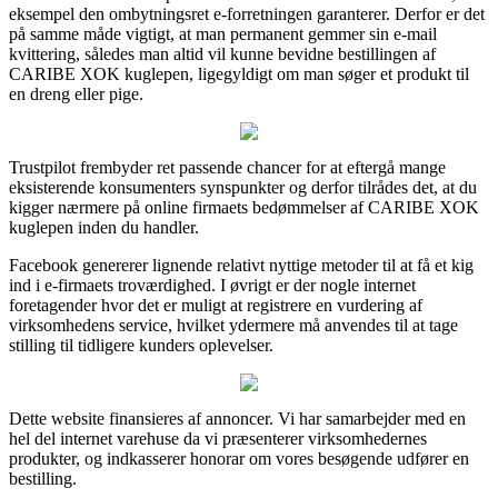
eksempel den ombytningsret e-forretningen garanterer. Derfor er det
på samme måde vigtigt, at man permanent gemmer sin e-mail
kvittering, således man altid vil kunne bevidne bestillingen af
CARIBE XOK kuglepen, ligegyldigt om man søger et produkt til
en dreng eller pige.
Trustpilot frembyder ret passende chancer for at eftergå mange
eksisterende konsumenters synspunkter og derfor tilrådes det, at du
kigger nærmere på online firmaets bedømmelser af CARIBE XOK
kuglepen inden du handler.
Facebook genererer lignende relativt nyttige metoder til at få et kig
ind i e-firmaets troværdighed. I øvrigt er der nogle internet
foretagender hvor det er muligt at registrere en vurdering af
virksomhedens service, hvilket ydermere må anvendes til at tage
stilling til tidligere kunders oplevelser.
Dette website finansieres af annoncer. Vi har samarbejder med en
hel del internet varehuse da vi præsenterer virksomhedernes
produkter, og indkasserer honorar om vores besøgende udfører en
bestilling.