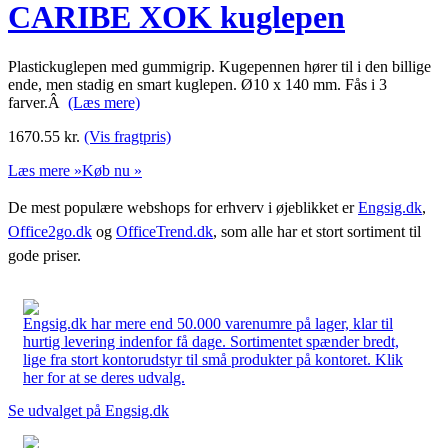
CARIBE XOK kuglepen
Plastickuglepen med gummigrip. Kugepennen hører til i den billige
ende, men stadig en smart kuglepen. Ø10 x 140 mm. Fås i 3
farver.Â
(Læs mere)
1670.55
kr.
(Vis fragtpris)
Læs mere »
Køb nu »
De mest populære webshops for erhverv i øjeblikket er
Engsig.dk
,
Office2go.dk
og
OfficeTrend.dk
, som alle har et stort sortiment til
gode priser.
Engsig.dk har mere end 50.000 varenumre på lager, klar til
hurtig levering indenfor få dage. Sortimentet spænder bredt,
lige fra stort kontorudstyr til små produkter på kontoret. Klik
her for at se deres udvalg.
Se udvalget på Engsig.dk