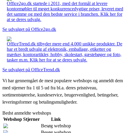
Office2go.dk startede i 2011, med det formål at levere
kontormøbler til meget konkurrencedygtige priser, leveret med
det samme og med den bedste service i branchen. Klik her for
at se deres udvalg.
Se udvalget på Office2go.dk
OfficeTrend.dk tilbyder mere end 4.000 unikke produkter. De
har et bredt udvalg af elektronik, emballage, etiketter og
mærker, kontorartikler, hobby, skolestart, gæstebøger og foto,
tasker m.m. Klik her for at se deres udvalg.
Se udvalget på OfficeTrend.dk
Vi har gennemgået de mest populære webshops og anmeldt dem
med stjerner fra 1 til 5 ud fra bl.a. deres prisniveau,
sortimentstørrelse, kundeservice, brugervenlighed, betingelser,
leveringsformer og betalingsmuligheder.
Bedst anmeldte webshops
Webshop
Stjerner
Link
Besøg webshop
Besøg webshop