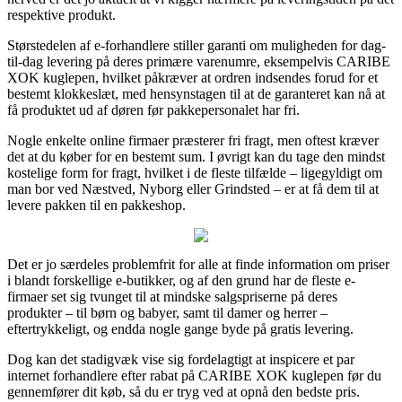
respektive produkt.
Størstedelen af e-forhandlere stiller garanti om muligheden for dag-
til-dag levering på deres primære varenumre, eksempelvis CARIBE
XOK kuglepen, hvilket påkræver at ordren indsendes forud for et
bestemt klokkeslæt, med hensynstagen til at de garanteret kan nå at
få produktet ud af døren før pakkepersonalet har fri.
Nogle enkelte online firmaer præsterer fri fragt, men oftest kræver
det at du køber for en bestemt sum. I øvrigt kan du tage den mindst
kostelige form for fragt, hvilket i de fleste tilfælde – ligegyldigt om
man bor ved Næstved, Nyborg eller Grindsted – er at få dem til at
levere pakken til en pakkeshop.
Det er jo særdeles problemfrit for alle at finde information om priser
i blandt forskellige e-butikker, og af den grund har de fleste e-
firmaer set sig tvunget til at mindske salgspriserne på deres
produkter – til børn og babyer, samt til damer og herrer –
eftertrykkeligt, og endda nogle gange byde på gratis levering.
Dog kan det stadigvæk vise sig fordelagtigt at inspicere et par
internet forhandlere efter rabat på CARIBE XOK kuglepen før du
gennemfører dit køb, så du er tryg ved at opnå den bedste pris.