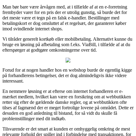
Man bør bare være årvågen med, at i tilfælde af at en e-forretning
frembyder varer for en pris der er utrolig gunstig, så burde det for
det meste være et tegn på en falsk e-handler. Bestillinger med
betalingskort er dog omsluttet af et regelsæt, der garanterer køber
imod svindlende internet shops.
Vi tilråder generelt kortkøb eller mobilbetaling. Alternativt kunne du
bruge en løsning på afbetaling som f.eks. ViaBill, i tilfælde af at du
efterspørger at godtgøre omkostningerne over tid.
Forud for at nogen handler hos en webshop burde de egentlig kigge
på forhandlerens betingelser, det er dog almindeligvis ikke videre
interessant.
En nemmere løsning er at efterse om internet forhandleren er e-
mærket medlem, hvilket kan være en forsikring om at webbutikken
retter sig efter de gældende danske regler, og at webbutikken ofte
tilses af fagmænd der er meget fortrolige lovene på området. Dette er
desuden en god anledning til bistand, for så vidt du skulle få
problemstillinger med dit indkøb.
Tilsvarende er det smart at kunden er omhyggelig omkring de mest
relevante forhold der spiller ind i forbindelse med transaktionen, for