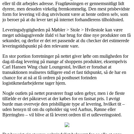
eller til dit arbejdes adresse. Fragtløsningen er gennemsnitligt lidt
dyrere, men desuden virkelig fremkommelig. Den mest prisbevidste
form for levering vil dog utvivlsomt være at hente ordren selv, som
jo beroer på at du lever tæt på internet forhandlerens tilholdssted.
Leveringsdygtigheden på Møbler > Stole > Hvilestole kan være
meget udslagsgivende ifald vi har brug for dine nye produkter om få
sekunder, og derfor er det ret passende at du checker det estimerede
leveringstidspunkt på den relevante vare.
En stor portion forretninger på nettet giver løfte om muligheden for
dag-til-dag levering på mange af shoppens produkter, eksempelvis
Carl Hansen Wing chair Loungestol, hvilket er forudsat at
transaktionen realiseres tidligere end et fast tidspunkt, så de har en
chance for at nå at få ordren på posthuset forinden
logistikmedarbejderne tager hjem.
Nogle outlets på nettet præsterer fragt uden gebyr, men i de fleste
tilfælde er det påkrævet at der købes for en fastsat pris. I øvrigt
burde man overveje den prisbilligste type af levering, hvilket tit –
uden hensyn til om du opholder sig ved Aarhus, Rønne eller
Bjerringbro – vil blive at få leveret ordren til et udleveringssted.