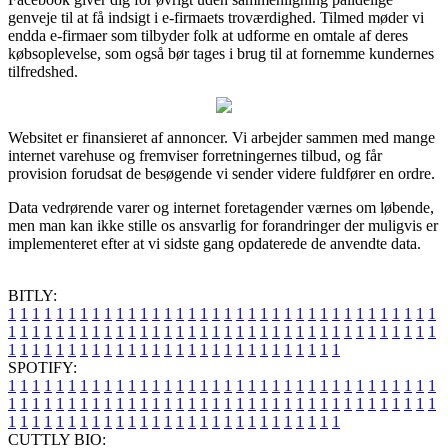
genveje til at få indsigt i e-firmaets troværdighed. Tilmed møder vi
endda e-firmaer som tilbyder folk at udforme en omtale af deres
købsoplevelse, som også bør tages i brug til at fornemme kundernes
tilfredshed.
Websitet er finansieret af annoncer. Vi arbejder sammen med mange
internet varehuse og fremviser forretningernes tilbud, og får
provision forudsat de besøgende vi sender videre fuldfører en ordre.
Data vedrørende varer og internet foretagender værnes om løbende,
men man kan ikke stille os ansvarlig for forandringer der muligvis er
implementeret efter at vi sidste gang opdaterede de anvendte data.
BITLY:
1
1
1
1
1
1
1
1
1
1
1
1
1
1
1
1
1
1
1
1
1
1
1
1
1
1
1
1
1
1
1
1
1
1
1
1
1
1
1
1
1
1
1
1
1
1
1
1
1
1
1
1
1
1
1
1
1
1
1
1
1
1
1
1
1
1
1
1
1
1
1
1
1
1
1
1
1
1
1
1
1
1
1
1
1
1
1
1
1
1
1
1
1
1
1
1
1
1
1
1
SPOTIFY:
1
1
1
1
1
1
1
1
1
1
1
1
1
1
1
1
1
1
1
1
1
1
1
1
1
1
1
1
1
1
1
1
1
1
1
1
1
1
1
1
1
1
1
1
1
1
1
1
1
1
1
1
1
1
1
1
1
1
1
1
1
1
1
1
1
1
1
1
1
1
1
1
1
1
1
1
1
1
1
1
1
1
1
1
1
1
1
1
1
1
1
1
1
1
1
1
1
1
1
1
CUTTLY BIO: