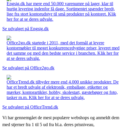
Engsig.dk har mere end 50.000 varenumre på lager, klar til
hurtig levering indenfor få dage. Sortimentet spænder bredt,
lige fra stort kontorudstyr til små produkter på kontoret. Klik
her for at se deres udvalg.
Se udvalget på Engsig.dk
Office2go.dk startede i 2011, med det formål at levere
kontormøbler til meget konkurrencedygtige priser, leveret med
det samme og med den bedste service i branchen. Klik her for
at se deres udvalg.
Se udvalget på Office2go.dk
OfficeTrend.dk tilbyder mere end 4.000 unikke produkter. De
har et bredt udvalg af elektronik, emballage, etiketter og
mærker, kontorartikler, hobby, skolestart, gæstebøger og foto,
tasker m.m. Klik her for at se deres udvalg.
Se udvalget på OfficeTrend.dk
Vi har gennemgået de mest populære webshops og anmeldt dem
med stjerner fra 1 til 5 ud fra bl.a. deres prisniveau,