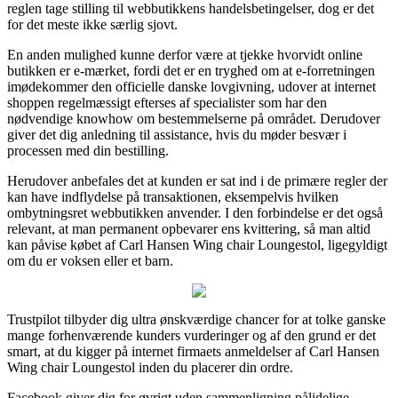
reglen tage stilling til webbutikkens handelsbetingelser, dog er det
for det meste ikke særlig sjovt.
En anden mulighed kunne derfor være at tjekke hvorvidt online
butikken er e-mærket, fordi det er en tryghed om at e-forretningen
imødekommer den officielle danske lovgivning, udover at internet
shoppen regelmæssigt efterses af specialister som har den
nødvendige knowhow om bestemmelserne på området. Derudover
giver det dig anledning til assistance, hvis du møder besvær i
processen med din bestilling.
Herudover anbefales det at kunden er sat ind i de primære regler der
kan have indflydelse på transaktionen, eksempelvis hvilken
ombytningsret webbutikken anvender. I den forbindelse er det også
relevant, at man permanent opbevarer ens kvittering, så man altid
kan påvise købet af Carl Hansen Wing chair Loungestol, ligegyldigt
om du er voksen eller et barn.
Trustpilot tilbyder dig ultra ønskværdige chancer for at tolke ganske
mange forhenværende kunders vurderinger og af den grund er det
smart, at du kigger på internet firmaets anmeldelser af Carl Hansen
Wing chair Loungestol inden du placerer din ordre.
Facebook giver dig for øvrigt uden sammenligning pålidelige