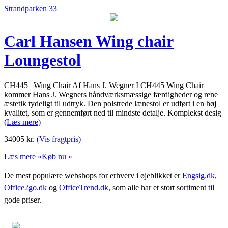
Strandparken 33
Carl Hansen Wing chair
Loungestol
CH445 | Wing Chair Af Hans J. Wegner I CH445 Wing Chair
kommer Hans J. Wegners håndværksmæssige færdigheder og rene
æstetik tydeligt til udtryk. Den polstrede lænestol er udført i en høj
kvalitet, som er gennemført ned til mindste detalje. Komplekst desig
(Læs mere)
34005
kr.
(Vis fragtpris)
Læs mere »
Køb nu »
De mest populære webshops for erhverv i øjeblikket er
Engsig.dk
,
Office2go.dk
og
OfficeTrend.dk
, som alle har et stort sortiment til
gode priser.