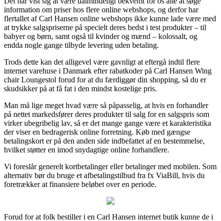
Det har vist sig at være ualmindeligt bekvemt for os alle at søge
information om priser hos flere online webshops, og derfor har
flertallet af Carl Hansen online webshops ikke kunne lade være med
at trykke salgspriserne på specielt deres bedst i test produkter – til
babyer og børn, samt også til kvinder og mænd – kolossalt, og
endda nogle gange tilbyde levering uden betaling.
Trods dette kan det alligevel være gavnligt at eftergå indtil flere
internet varehuse i Danmark efter rabatkoder på Carl Hansen Wing
chair Loungestol forud for at du færdiggør din shopping, så du er
skudsikker på at få fat i den mindst kostelige pris.
Man må lige meget hvad være så påpasselig, at hvis en forhandler
på nettet markedsfører deres produkter til salg for en salgspris som
virker ubegribelig lav, så er det mange gange være et karakteristika
der viser en bedragerisk online forretning. Køb med gængse
betalingskort er på den anden side indbefattet af en bestemmelse,
hvilket støtter en imod snydagtige online forhandlere.
Vi foreslår generelt kortbetalinger eller betalinger med mobilen. Som
alternativ bør du bruge et afbetalingstilbud fra fx ViaBill, hvis du
foretrækker at finansiere beløbet over en periode.
Forud for at folk bestiller i en Carl Hansen internet butik kunne de i