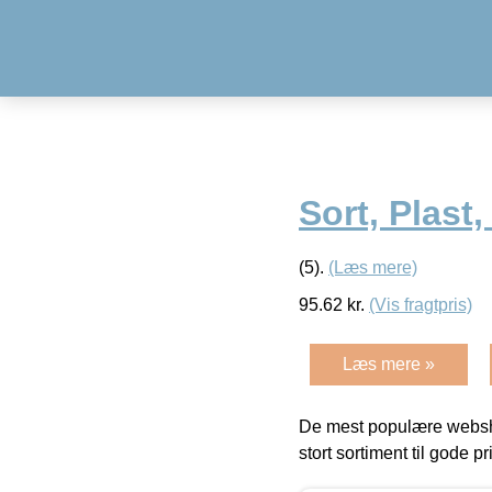
Sort, Plast
(5).
(Læs mere)
95.62
kr.
(Vis fragtpris)
Læs mere »
De mest populære websho
stort sortiment til gode pr