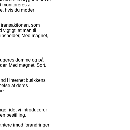
t monitoreres af
ce, hvis du møder
r transaktionen, som
vigtigt, at man til
lipsholder, Med magnet,
rbrugeres domme og på
lder, Med magnet, Sort,
nd i internet butikkens
melse af deres
ne.
ger idet vi introducerer
n bestilling.
antere imod forandringer