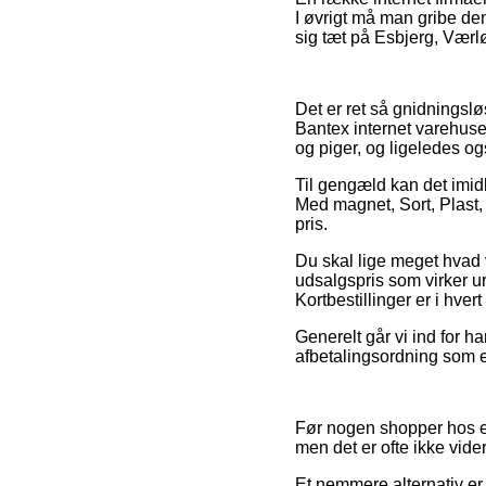
I øvrigt må man gribe den
sig tæt på Esbjerg, Værløs
Det er ret så gnidningsløs
Bantex internet varehuse
og piger, og ligeledes o
Til gengæld kan det imidl
Med magnet, Sort, Plast,
pris.
Du skal lige meget hvad væ
udsalgspris som virker u
Kortbestillinger er i hvert
Generelt går vi ind for h
afbetalingsordning som e
Før nogen shopper hos en
men det er ofte ikke vide
Et nemmere alternativ er