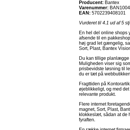
Producent:
Bantex
Varenummer:
BAN1004
EAN:
5702239408101
Vurderet til
4.1
ud af 5 st
En hel del online shops y
afsende til en pakkeshop,
høj grad let gængelig, s
Sort, Plast, Bantex Visio
Du kan tillige planlægge a
Muligheden viser sig som
prisbevidste løsning til 
du er tæt på webbutikken
Fragttiden på Kontorarti
øjeblikkeligt, og med det 
relevante produkt.
Flere internet foretagen
magnet, Sort, Plast, Bant
klokkeslæt, sådan at de 
fyraften.
En række internet firmaer 