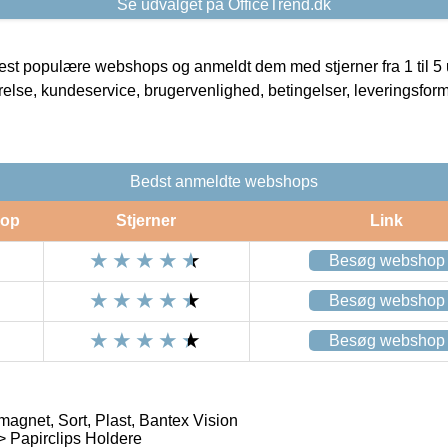
Se udvalget på OfficeTrend.dk
t populære webshops og anmeldt dem med stjerner fra 1 til 5 ud
rrelse, kundeservice, brugervenlighed, betingelser, leveringsfor
Bedst anmeldte webshops
op
Stjerner
Link
Besøg webshop
Besøg webshop
Besøg webshop
agnet, Sort, Plast, Bantex Vision
 > Papirclips Holdere