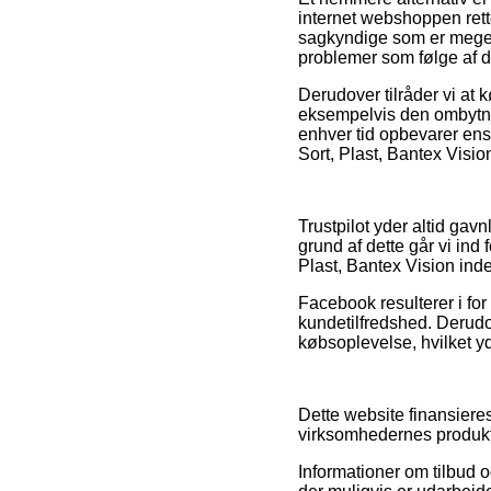
internet webshoppen rett
sagkyndige som er meget f
problemer som følge af d
Derudover tilråder vi at
eksempelvis den ombytning
enhver tid opbevarer ens
Sort, Plast, Bantex Visio
Trustpilot yder altid g
grund af dette går vi ind
Plast, Bantex Vision ind
Facebook resulterer i for
kundetilfredshed. Derud
købsoplevelse, hvilket y
Dette website finansieres
virksomhedernes produkte
Informationer om tilbud 