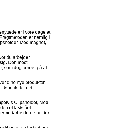
enyttede er i vore dage at
. Fragtmetoden er nemlig i
lipsholder, Med magnet,
hvor du arbejder.
ssig. Den mest
rne, som dog beroer på at
ver dine nye produkter
stidspunkt for det
mpelvis Clipsholder, Med
den et fastslået
lagermedarbejderne holder
tiller for en fastsat pris.