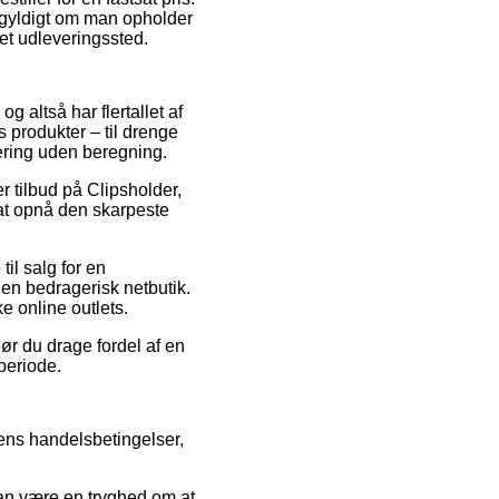
igegyldigt om man opholder
 et udleveringssted.
g altså har flertallet af
 produkter – til drenge
vering uden beregning.
r tilbud på Clipsholder,
 at opnå den skarpeste
til salg for en
 en bedragerisk netbutik.
ke online outlets.
ør du drage fordel af en
periode.
ens handelsbetingelser,
kan være en tryghed om at