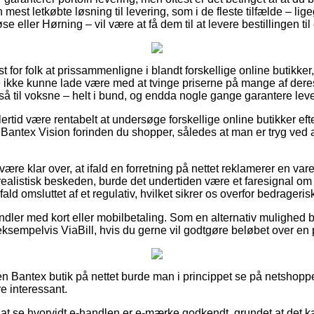
 mest letkøbte løsning til levering, som i de fleste tilfælde – l
e eller Hørning – vil være at få dem til at levere bestillingen til
t for folk at prissammenligne i blandt forskellige online butikker, o
 ikke kunne lade være med at tvinge priserne på mange af deres
gså til voksne – helt i bund, og endda nogle gange garantere le
ertid være rentabelt at undersøge forskellige online butikker efte
 Bantex Vision forinden du shopper, således at man er tryg ved
re klar over, at ifald en forretning på nettet reklamerer en vare 
realistisk beskeden, burde det undertiden være et faresignal om
 fald omsluttet af et regulativ, hvilket sikrer os overfor bedrageris
andler med kort eller mobilbetaling. Som en alternativ mulighed b
ksempelvis ViaBill, hvis du gerne vil godtgøre beløbet over en 
 Bantex butik på nettet burde man i princippet se på netshopp
re interessant.
 at se hvorvidt e-handlen er e-mærke godkendt, grundet at det 