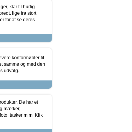
, klar til hurtig
edt, lige fra stort
er for at se deres
evere kontormøbler til
 det samme og med den
es udvalg.
rodukter. De har et
og mærker,
foto, tasker m.m. Klik