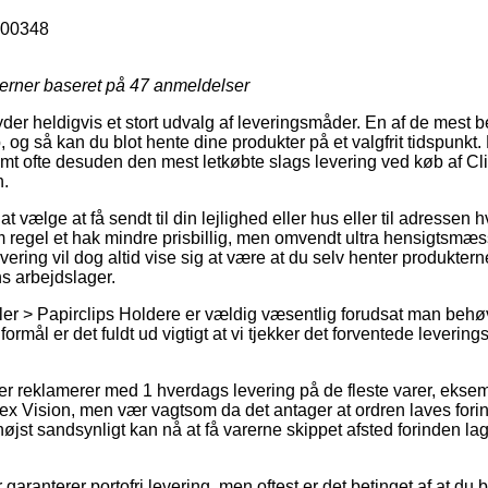
00348
jerner baseret på
47
anmeldelser
der heldigvis et stort udvalg af leveringsmåder. En af de mest b
 og så kan du blot hente dine produkter på et valgfrit tidspunkt
amt ofte desuden den mest letkøbte slags levering ved køb af C
n.
t vælge at få sendt til din lejlighed eller hus eller til adressen 
 regel et hak mindre prisbillig, men omvendt ultra hensigtsmæ
levering vil dog altid vise sig at være at du selv henter produkte
s arbejdslager.
kler > Papirclips Holdere er vældig væsentlig forudsat man behø
formål er det fuldt ud vigtigt at vi tjekker det forventede levering
der reklamerer med 1 hverdags levering på de fleste varer, ekse
ex Vision, men vær vagtsom da det antager at ordren laves forin
højst sandsynligt kan nå at få varerne skippet afsted forinden 
garanterer portofri levering, men oftest er det betinget af at du bes