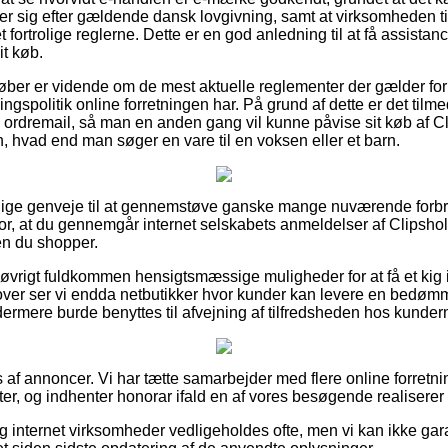
er sig efter gældende dansk lovgivning, samt at virksomheden ti
ortrolige reglerne. Dette er en god anledning til at få assistan
it køb.
 køber er vidende om de mest aktuelle reglementer der gælder fo
spolitik online forretningen har. På grund af dette er det tilmed 
 ordremail, så man en anden gang vil kunne påvise sit køb af C
n, hvad end man søger en vare til en voksen eller et barn.
avnlige genveje til at gennemstøve ganske mange nuværende fo
 for, at du gennemgår internet selskabets anmeldelser af Clipsho
en du shopper.
 øvrigt fuldkommen hensigtsmæssige muligheder for at få et kig i
over ser vi endda netbutikker hvor kunder kan levere en bedøm
dermere burde benyttes til afvejning af tilfredsheden hos kunder
 af annoncer. Vi har tætte samarbejder med flere online forretnin
r, og indhenter honorar ifald en af vores besøgende realiserer e
og internet virksomheder vedligeholdes ofte, men vi kan ikke gar