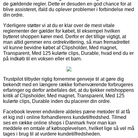
de gældende regler. Dette er desuden en god chance for at
blive assisteret, ifald du oplever problemer i forbindelse med
din ordre.
Yderligere støtter vi at du er klar over de mest vitale
reglementer der gælder for købet, til eksempel hvilken
bytteret shoppen kører med. Derfor er det tillige vigtigt, at
man altid gemmer ens ordrekvittering, så man fremadrettet
vil kunne bevidne købet af Clipsholder, Med magnet,
Transparent, Med 125 kulørte clips, Durable, hvad end du er
på indkøb til en voksen eller et barn.
Trustpilot tilbyder rigtig fornemme genveje til at gøre dig
bekendt med en længere række forhenværende forbrugeres
erfaringer og derfor anbefales det, at du tjekker netshoppens
kritik af Clipsholder, Med magnet, Transparent, Med 125
kulørte clips, Durable inden du placerer din ordre.
Facebook leverer endvidere aldeles pæne metoder til at få
et kig ind i online forhandlerens kundetilfredshed. Tilmed
ses en række online shops i Danmark hvor man kan
meddele en omtale af købsoplevelsen, hvilket lige så vel må
tages i brug til at vurdere kundetilfredsheden.