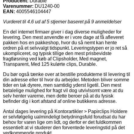
Producent:
Durable
Varenummer:
DU1240-00
EAN:
4005546104447
Vurderet til
4.6
ud af 5 stjerner baseret på
9
anmeldelser
En del internet firmaer giver i dag diverse muligheder for
levering. Den mest anvendte er i vore dage at få afleveret
pakken hos en pakkeshop, hvor du så nemt kan hente
ordren på et selvvalgt tidspunkt. Leveringstypen er jo ret så
ukompliceret, og typisk tillige den mest prisbevidste
fragtløsning ved køb af Clipsholder, Med magnet,
Transparent, Med 125 kulørte clips, Durable.
Du bør også tænke over at bestille produkterne til levering til
din adresse eller til hvor du arbejder. Metoden bliver somme
tider en tak dyrere, men samtidig yderst ligetil. Den mest
betalelige mulighed for fragt vil dog utvivlsomt være at du
selv henter varerne, men dette beroer på at du fysisk
befinder dig i kort afstand af online butikkens adresse.
Antal dages levering på Kontorartikler > Papirclips Holdere
er selvfølgelig ualmindeligt betydningsfuld forudsat du har
behov for varen lige om lidt, og derfor er det fuldkommen
essentielt at vi studerer den forventede leveringstid på det
vedkommende produkt.