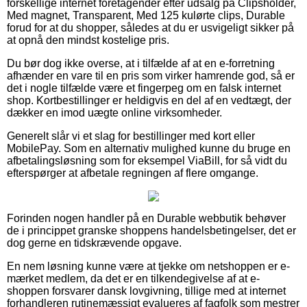
forskellige internet foretagender efter udsalg på Clipsholder,
Med magnet, Transparent, Med 125 kulørte clips, Durable
forud for at du shopper, således at du er usvigeligt sikker på
at opnå den mindst kostelige pris.
Du bør dog ikke overse, at i tilfælde af at en e-forretning
afhænder en vare til en pris som virker hamrende god, så er
det i nogle tilfælde være et fingerpeg om en falsk internet
shop. Kortbestillinger er heldigvis en del af en vedtægt, der
dækker en imod uægte online virksomheder.
Generelt slår vi et slag for bestillinger med kort eller
MobilePay. Som en alternativ mulighed kunne du bruge en
afbetalingsløsning som for eksempel ViaBill, for så vidt du
efterspørger at afbetale regningen af flere omgange.
Forinden nogen handler på en Durable webbutik behøver
de i princippet granske shoppens handelsbetingelser, det er
dog gerne en tidskrævende opgave.
En nem løsning kunne være at tjekke om netshoppen er e-
mærket medlem, da det er en tilkendegivelse af at e-
shoppen forsvarer dansk lovgivning, tillige med at internet
forhandleren rutinemæssigt evalueres af fagfolk som mestrer