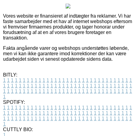
Vores website er finansieret af indtægter fra reklamer. Vi har
faste samarbejder med et hav af internet webshops eftersom
vi fremviser firmaernes produkter, og tager honorar under
forudsætning af at en af vores brugere foretager en
transaktion.
Fakta angående varer og webshops understøttes løbende,
men vi kan ikke garantere imod korrektioner der kan være
udarbejdet siden vi senest opdaterede sidens data.
BITLY:
1
1
1
1
1
1
1
1
1
1
1
1
1
1
1
1
1
1
1
1
1
1
1
1
1
1
1
1
1
1
1
1
1
1
1
1
1
1
1
1
1
1
1
1
1
1
1
1
1
1
1
1
1
1
1
1
1
1
1
1
1
1
1
1
1
1
1
1
1
1
1
1
1
1
1
1
1
1
1
1
1
1
1
1
1
1
1
1
1
1
1
1
1
1
1
1
1
1
1
1
SPOTIFY:
1
1
1
1
1
1
1
1
1
1
1
1
1
1
1
1
1
1
1
1
1
1
1
1
1
1
1
1
1
1
1
1
1
1
1
1
1
1
1
1
1
1
1
1
1
1
1
1
1
1
1
1
1
1
1
1
1
1
1
1
1
1
1
1
1
1
1
1
1
1
1
1
1
1
1
1
1
1
1
1
1
1
1
1
1
1
1
1
1
1
1
1
1
1
1
1
1
1
1
1
CUTTLY BIO:
1