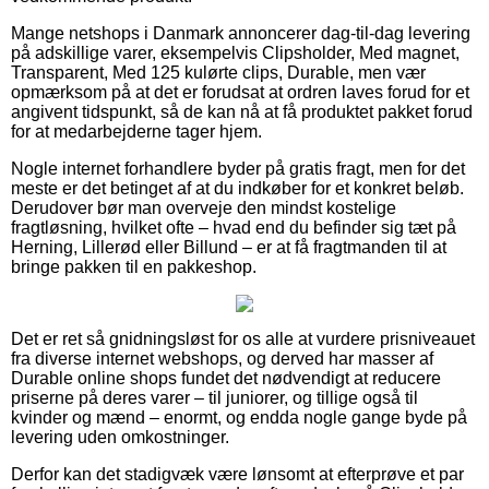
Mange netshops i Danmark annoncerer dag-til-dag levering
på adskillige varer, eksempelvis Clipsholder, Med magnet,
Transparent, Med 125 kulørte clips, Durable, men vær
opmærksom på at det er forudsat at ordren laves forud for et
angivent tidspunkt, så de kan nå at få produktet pakket forud
for at medarbejderne tager hjem.
Nogle internet forhandlere byder på gratis fragt, men for det
meste er det betinget af at du indkøber for et konkret beløb.
Derudover bør man overveje den mindst kostelige
fragtløsning, hvilket ofte – hvad end du befinder sig tæt på
Herning, Lillerød eller Billund – er at få fragtmanden til at
bringe pakken til en pakkeshop.
Det er ret så gnidningsløst for os alle at vurdere prisniveauet
fra diverse internet webshops, og derved har masser af
Durable online shops fundet det nødvendigt at reducere
priserne på deres varer – til juniorer, og tillige også til
kvinder og mænd – enormt, og endda nogle gange byde på
levering uden omkostninger.
Derfor kan det stadigvæk være lønsomt at efterprøve et par