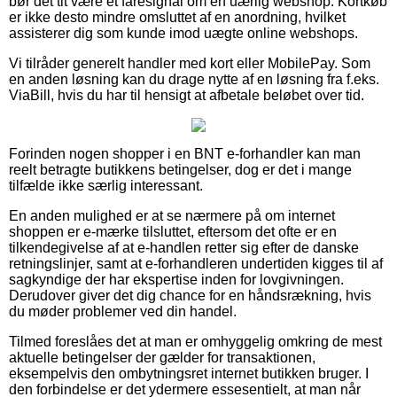
bør det tit være et faresignal om en uærlig webshop. Kortkøb
er ikke desto mindre omsluttet af en anordning, hvilket
assisterer dig som kunde imod uægte online webshops.
Vi tilråder generelt handler med kort eller MobilePay. Som
en anden løsning kan du drage nytte af en løsning fra f.eks.
ViaBill, hvis du har til hensigt at afbetale beløbet over tid.
Forinden nogen shopper i en BNT e-forhandler kan man
reelt betragte butikkens betingelser, dog er det i mange
tilfælde ikke særlig interessant.
En anden mulighed er at se nærmere på om internet
shoppen er e-mærke tilsluttet, eftersom det ofte er en
tilkendegivelse af at e-handlen retter sig efter de danske
retningslinjer, samt at e-forhandleren undertiden kigges til af
sagkyndige der har ekspertise inden for lovgivningen.
Derudover giver det dig chance for en håndsrækning, hvis
du møder problemer ved din handel.
Tilmed foreslåes det at man er omhyggelig omkring de mest
aktuelle betingelser der gælder for transaktionen,
eksempelvis den ombytningsret internet butikken bruger. I
den forbindelse er det ydermere essesentielt, at man når