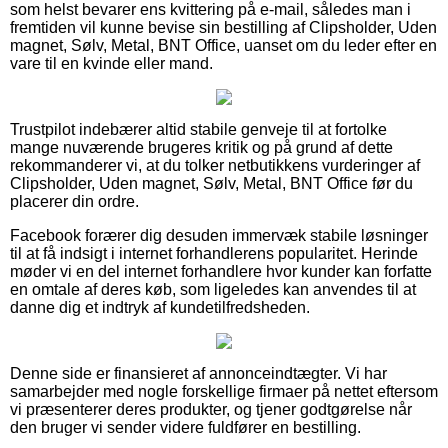
som helst bevarer ens kvittering på e-mail, således man i
fremtiden vil kunne bevise sin bestilling af Clipsholder, Uden
magnet, Sølv, Metal, BNT Office, uanset om du leder efter en
vare til en kvinde eller mand.
Trustpilot indebærer altid stabile genveje til at fortolke
mange nuværende brugeres kritik og på grund af dette
rekommanderer vi, at du tolker netbutikkens vurderinger af
Clipsholder, Uden magnet, Sølv, Metal, BNT Office før du
placerer din ordre.
Facebook forærer dig desuden immervæk stabile løsninger
til at få indsigt i internet forhandlerens popularitet. Herinde
møder vi en del internet forhandlere hvor kunder kan forfatte
en omtale af deres køb, som ligeledes kan anvendes til at
danne dig et indtryk af kundetilfredsheden.
Denne side er finansieret af annonceindtægter. Vi har
samarbejder med nogle forskellige firmaer på nettet eftersom
vi præsenterer deres produkter, og tjener godtgørelse når
den bruger vi sender videre fuldfører en bestilling.