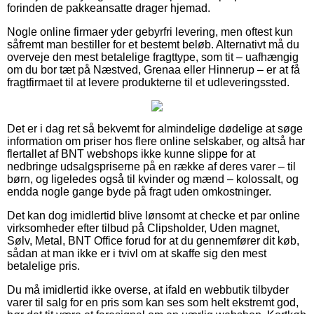
forinden de pakkeansatte drager hjemad.
Nogle online firmaer yder gebyrfri levering, men oftest kun
såfremt man bestiller for et bestemt beløb. Alternativt må du
overveje den mest betalelige fragttype, som tit – uafhængig
om du bor tæt på Næstved, Grenaa eller Hinnerup – er at få
fragtfirmaet til at levere produkterne til et udleveringssted.
Det er i dag ret så bekvemt for almindelige dødelige at søge
information om priser hos flere online selskaber, og altså har
flertallet af BNT webshops ikke kunne slippe for at
nedbringe udsalgspriserne på en række af deres varer – til
børn, og ligeledes også til kvinder og mænd – kolossalt, og
endda nogle gange byde på fragt uden omkostninger.
Det kan dog imidlertid blive lønsomt at checke et par online
virksomheder efter tilbud på Clipsholder, Uden magnet,
Sølv, Metal, BNT Office forud for at du gennemfører dit køb,
sådan at man ikke er i tvivl om at skaffe sig den mest
betalelige pris.
Du må imidlertid ikke overse, at ifald en webbutik tilbyder
varer til salg for en pris som kan ses som helt ekstremt god,