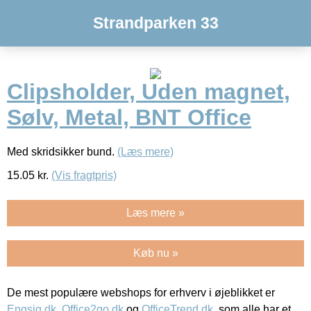
Strandparken 33
Clipsholder, Uden magnet,
Sølv, Metal, BNT Office
Med skridsikker bund.
(Læs mere)
15.05
kr.
(Vis fragtpris)
Læs mere »
Køb nu »
De mest populære webshops for erhverv i øjeblikket er
Engsig.dk
,
Office2go.dk
og
OfficeTrend.dk
, som alle har et