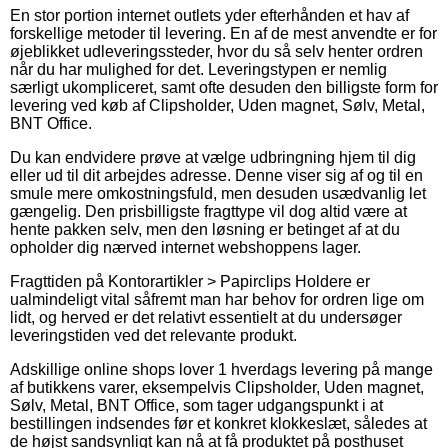
En stor portion internet outlets yder efterhånden et hav af
forskellige metoder til levering. En af de mest anvendte er for
øjeblikket udleveringssteder, hvor du så selv henter ordren
når du har mulighed for det. Leveringstypen er nemlig
særligt ukompliceret, samt ofte desuden den billigste form for
levering ved køb af Clipsholder, Uden magnet, Sølv, Metal,
BNT Office.
Du kan endvidere prøve at vælge udbringning hjem til dig
eller ud til dit arbejdes adresse. Denne viser sig af og til en
smule mere omkostningsfuld, men desuden usædvanlig let
gængelig. Den prisbilligste fragttype vil dog altid være at
hente pakken selv, men den løsning er betinget af at du
opholder dig nærved internet webshoppens lager.
Fragttiden på Kontorartikler > Papirclips Holdere er
ualmindeligt vital såfremt man har behov for ordren lige om
lidt, og herved er det relativt essentielt at du undersøger
leveringstiden ved det relevante produkt.
Adskillige online shops lover 1 hverdags levering på mange
af butikkens varer, eksempelvis Clipsholder, Uden magnet,
Sølv, Metal, BNT Office, som tager udgangspunkt i at
bestillingen indsendes før et konkret klokkeslæt, således at
de højst sandsynligt kan nå at få produktet på posthuset