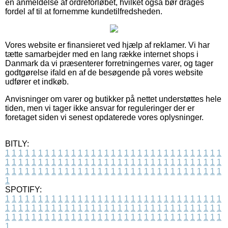
en anmeldelse af ordreforløbet, hvilket også bør drages
fordel af til at fornemme kundetilfredsheden.
Vores website er finansieret ved hjælp af reklamer. Vi har
tætte samarbejder med en lang række internet shops i
Danmark da vi præsenterer forretningernes varer, og tager
godtgørelse ifald en af de besøgende på vores website
udfører et indkøb.
Anvisninger om varer og butikker på nettet understøttes hele
tiden, men vi tager ikke ansvar for reguleringer der er
foretaget siden vi senest opdaterede vores oplysninger.
BITLY:
1
1
1
1
1
1
1
1
1
1
1
1
1
1
1
1
1
1
1
1
1
1
1
1
1
1
1
1
1
1
1
1
1
1
1
1
1
1
1
1
1
1
1
1
1
1
1
1
1
1
1
1
1
1
1
1
1
1
1
1
1
1
1
1
1
1
1
1
1
1
1
1
1
1
1
1
1
1
1
1
1
1
1
1
1
1
1
1
1
1
1
1
1
1
1
1
1
1
1
1
SPOTIFY:
1
1
1
1
1
1
1
1
1
1
1
1
1
1
1
1
1
1
1
1
1
1
1
1
1
1
1
1
1
1
1
1
1
1
1
1
1
1
1
1
1
1
1
1
1
1
1
1
1
1
1
1
1
1
1
1
1
1
1
1
1
1
1
1
1
1
1
1
1
1
1
1
1
1
1
1
1
1
1
1
1
1
1
1
1
1
1
1
1
1
1
1
1
1
1
1
1
1
1
1