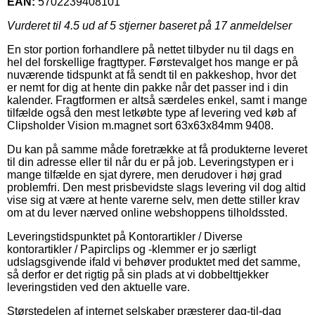
EAN:
5702239408101
Vurderet til
4.5
ud af 5 stjerner baseret på
17
anmeldelser
En stor portion forhandlere på nettet tilbyder nu til dags en
hel del forskellige fragttyper. Førstevalget hos mange er på
nuværende tidspunkt at få sendt til en pakkeshop, hvor det
er nemt for dig at hente din pakke når det passer ind i din
kalender. Fragtformen er altså særdeles enkel, samt i mange
tilfælde også den mest letkøbte type af levering ved køb af
Clipsholder Vision m.magnet sort 63x63x84mm 9408.
Du kan på samme måde foretrække at få produkterne leveret
til din adresse eller til når du er på job. Leveringstypen er i
mange tilfælde en sjat dyrere, men derudover i høj grad
problemfri. Den mest prisbevidste slags levering vil dog altid
vise sig at være at hente varerne selv, men dette stiller krav
om at du lever nærved online webshoppens tilholdssted.
Leveringstidspunktet på Kontorartikler / Diverse
kontorartikler / Papirclips og -klemmer er jo særligt
udslagsgivende ifald vi behøver produktet med det samme,
så derfor er det rigtig på sin plads at vi dobbelttjekker
leveringstiden ved den aktuelle vare.
Størstedelen af internet selskaber præsterer dag-til-dag