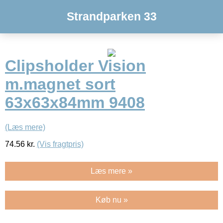
Strandparken 33
Clipsholder Vision
m.magnet sort
63x63x84mm 9408
(Læs mere)
74.56
kr.
(Vis fragtpris)
Læs mere »
Køb nu »