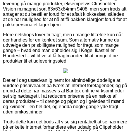
levering på mange produkter, eksempelvis Clipsholder
Vision m.magnet sort 63x63x84mm 9408, men som trods alt
antager at du bestiller forud for et aftalt klokkeslæt, således
at de har mulighed for at nå at få pakken klargjort forud for at
pakkepersonalet tager hjem.
Flere netshops lover fri fragt, men i mange tilfælde kun når
der handles for en konkret sum. Som alternativ kunne du
udvælge den prisbilligste mulighed for fragt, som mange
gange – hvad end man opholder sig i Køge, Ikast eller
Hundested – vil blive at få fragtmanden til at bringe dine
produkter til et udleveringssted.
Det er i dag usædvanlig nemt for almindelige dødelige at
vurdere prisniveauet på tværs af internet foretagender, og på
grund af dette har massevis af Bantex online virksomheder
set sig nødsaget til at reducere priserne på en række af
deres produkter – til drenge og piger, og ligeledes til mænd
og kvinder – en hel del, og endda nogle gange yde fragt
uden omkostninger.
Trods dette kan det trods alt vise sig rentabelt at se nærmere
på enkelte internet forhandlere efter udsalg på Clipsholder