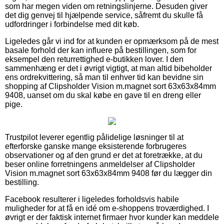
som har megen viden om retningslinjerne. Desuden giver
det dig genvej til hjælpende service, såfremt du skulle få
udfordringer i forbindelse med dit køb.
Ligeledes går vi ind for at kunden er opmærksom på de mest
basale forhold der kan influere på bestillingen, som for
eksempel den returrettighed e-butikken lover. I den
sammenhæng er det i øvrigt vigtigt, at man altid bibeholder
ens ordrekvittering, så man til enhver tid kan bevidne sin
shopping af Clipsholder Vision m.magnet sort 63x63x84mm
9408, uanset om du skal købe en gave til en dreng eller
pige.
Trustpilot leverer egentlig pålidelige løsninger til at
efterforske ganske mange eksisterende forbrugeres
observationer og af den grund er det at foretrække, at du
beser online forretningens anmeldelser af Clipsholder
Vision m.magnet sort 63x63x84mm 9408 før du lægger din
bestilling.
Facebook resulterer i ligeledes forholdsvis habile
muligheder for at få en idé om e-shoppens troværdighed. I
øvrigt er der faktisk internet firmaer hvor kunder kan meddele