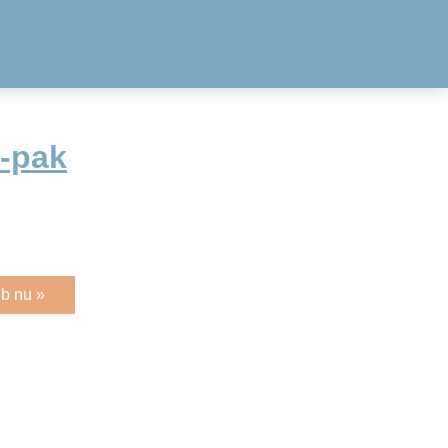
-pak
b nu »