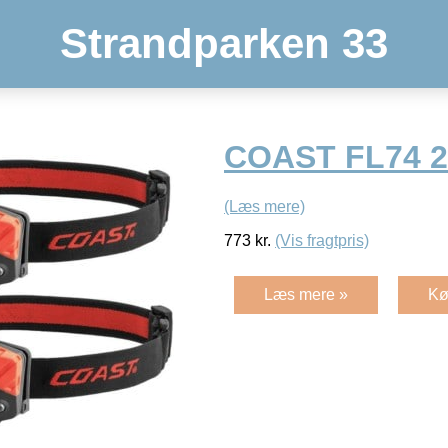
Strandparken 33
COAST FL74 2
(Læs mere)
773
kr.
(Vis fragtpris)
Læs mere »
Kø