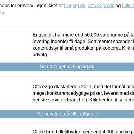
ps for erhverv i øjeblikket er
Engsig.dk
,
Office2go.dk
og
Offic
iser.
Engsig.dk har mere end 50.000 varenumre på lager
levering indenfor få dage. Sortimentet spænder br
kontorudstyr til små produkter på kontoret. Klik h
udvalg.
Se udvalget på Engsig.dk
Office2go.dk startede i 2011, med det formål at l
meget konkurrencedygtige priser, leveret med
bedste service i branchen. Klik her for at se der
Se udvalget på Office2go.dk
OfficeTrend.dk tilbyder mere end 4.000 unikke p