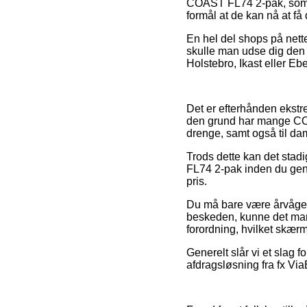
COAST FL74 2-pak, som im
formål at de kan nå at f
En hel del shops på nettet
skulle man udse dig den 
Holstebro, Ikast eller Ebel
Det er efterhånden ekstre
den grund har mange COAS
drenge, samt også til da
Trods dette kan det stad
FL74 2-pak inden du gen
pris.
Du må bare være årvågen m
beskeden, kunne det mang
forordning, hvilket skærm
Generelt slår vi et slag 
afdragsløsning fra fx ViaB