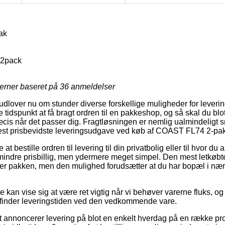
ak
2pack
jerner baseret på
36
anmeldelser
 udlover nu om stunder diverse forskellige muligheder for leveri
idspunkt at få bragt ordren til en pakkeshop, og så skal du blot 
cis når det passer dig. Fragtløsningen er nemlig ualmindeligt s
est prisbevidste leveringsudgave ved køb af COAST FL74 2-pak
at bestille ordren til levering til din privatbolig eller til hvor du
 mindre prisbillig, men ydermere meget simpel. Den mest letkøbt
nter pakken, men den mulighed forudsætter at du har bopæl i næ
kan vise sig at være ret vigtig når vi behøver varerne fluks, og
i finder leveringstiden ved den vedkommende vare.
tet annoncerer levering på blot en enkelt hverdag på en række p