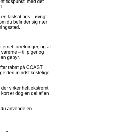
nt tidspunkt, med det
d.
n fastsat pris. I øvrigt
 om du befinder sig nær
eringssted.
ternet forretninger, og af
arerne – til piger og
den gebyr.
 efter rabat på COAST
ge den mindst kostelige
der virker helt ekstremt
kort er dog en del af en
an du anvende en