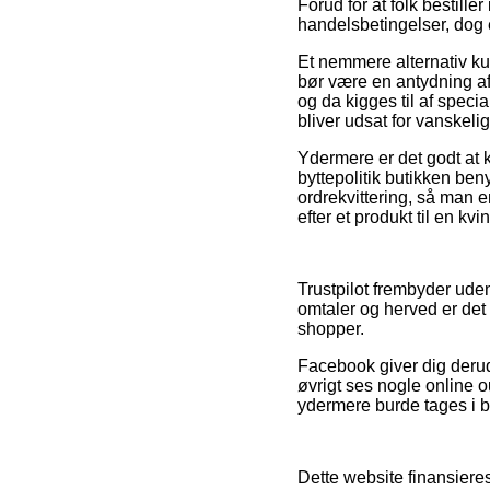
Forud for at folk bestil
handelsbetingelser, dog 
Et nemmere alternativ k
bør være en antydning af
og da kigges til af speci
bliver udsat for vanskeli
Ydermere er det godt at 
byttepolitik butikken ben
ordrekvittering, så man
efter et produkt til en kv
Trustpilot frembyder ude
omtaler og herved er det
shopper.
Facebook giver dig derudo
øvrigt ses nogle online o
ydermere burde tages i b
Dette website finansiere