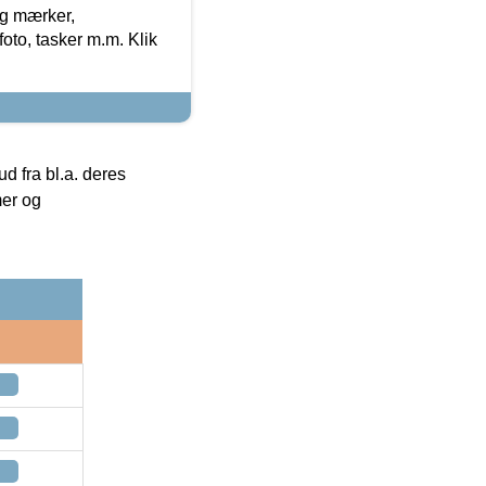
og mærker,
foto, tasker m.m. Klik
 fra bl.a. deres
mer og