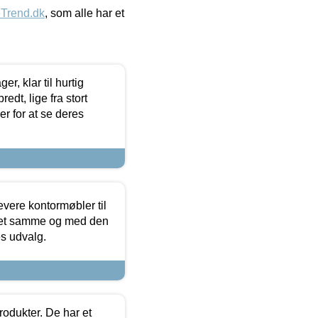
eTrend.dk
, som alle har et
, klar til hurtig
edt, lige fra stort
er for at se deres
evere kontormøbler til
 det samme og med den
es udvalg.
rodukter. De har et