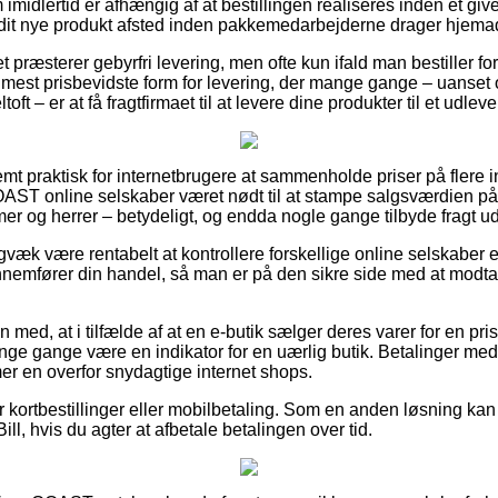
idlertid er afhængig af at bestillingen realiseres inden et give
å dit nye produkt afsted inden pakkemedarbejderne drager hjema
 præsterer gebyrfri levering, men ofte kun ifald man bestiller for e
mest prisbevidste form for levering, der mange gange – uanset
toft – er at få fragtfirmaet til at levere dine produkter til et udlev
mt praktisk for internetbrugere at sammenholde priser på flere in
T online selskaber været nødt til at stampe salgsværdien på v
mer og herrer – betydeligt, og endda nogle gange tilbyde fragt u
igvæk være rentabelt at kontrollere forskellige online selskaber
nemfører din handel, så man er på den sikre side med at modta
ed, at i tilfælde af at en e-butik sælger deres varer for en pris 
e gange være en indikator for en uærlig butik. Betalinger med 
er en overfor snydagtige internet shops.
for kortbestillinger eller mobilbetaling. Som en anden løsning k
ill, hvis du agter at afbetale betalingen over tid.