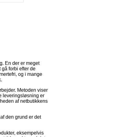
ng. En der er meget
gå forbi efter de
mertefri, og i mange
.
 arbejder. Metoden viser
e leveringsløsning er
rheden af netbutikkens
 af den grund er det
rodukter, eksempelvis