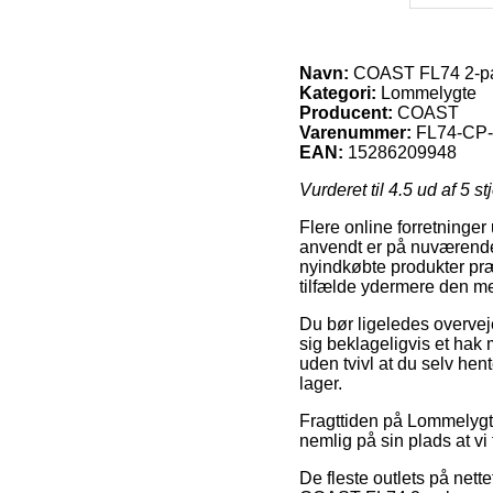
Navn:
COAST FL74 2-p
Kategori:
Lommelygte
Producent:
COAST
Varenummer:
FL74-CP-
EAN:
15286209948
Vurderet til
4.5
ud af 5 st
Flere online forretninger
anvendt er på nuværende t
nyindkøbte produkter præ
tilfælde ydermere den m
Du bør ligeledes overveje 
sig beklageligvis et hak
uden tvivl at du selv he
lager.
Fragttiden på Lommelygte 
nemlig på sin plads at v
De fleste outlets på net