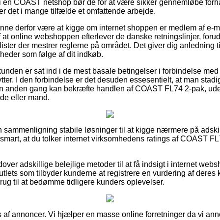
ler i en COAST netshop bør de for at være sikker gennemløbe for
er det i mange tilfælde et omfattende arbejde.
unne derfor være at kigge om internet shoppen er medlem af e-
 at online webshoppen efterlever de danske retningslinjer, forud
alister der mestrer reglerne på området. Det giver dig anledning t
gheder som følge af dit indkøb.
kunden er sat ind i de mest basale betingelser i forbindelse me
ytter. I den forbindelse er det desuden essesentielt, at man stad
 en anden gang kan bekræfte handlen af COAST FL74 2-pak, ude
inde eller mand.
n sammenligning stabile løsninger til at kigge nærmere på adski
 smart, at du tolker internet virksomhedens ratings af COAST FL7
ver adskillige belejlige metoder til at få indsigt i internet web
utlets som tilbyder kunderne at registrere en vurdering af deres
rug til at bedømme tidligere kunders oplevelser.
s af annoncer. Vi hjælper en masse online forretninger da vi an