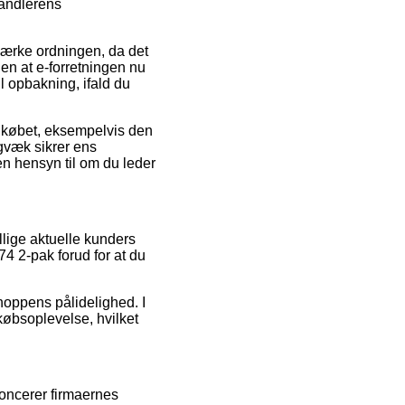
handlerens
mærke ordningen, da det
en at e-forretningen nu
il opbakning, ifald du
d købet, eksempelvis den
igvæk sikrer ens
n hensyn til om du leder
llige aktuelle kunders
4 2-pak forud for at du
shoppens pålidelighed. I
 købsoplevelse, hvilket
noncerer firmaernes