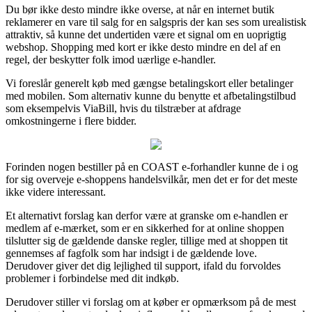
Du bør ikke desto mindre ikke overse, at når en internet butik
reklamerer en vare til salg for en salgspris der kan ses som urealistisk
attraktiv, så kunne det undertiden være et signal om en uoprigtig
webshop. Shopping med kort er ikke desto mindre en del af en
regel, der beskytter folk imod uærlige e-handler.
Vi foreslår generelt køb med gængse betalingskort eller betalinger
med mobilen. Som alternativ kunne du benytte et afbetalingstilbud
som eksempelvis ViaBill, hvis du tilstræber at afdrage
omkostningerne i flere bidder.
Forinden nogen bestiller på en COAST e-forhandler kunne de i og
for sig overveje e-shoppens handelsvilkår, men det er for det meste
ikke videre interessant.
Et alternativt forslag kan derfor være at granske om e-handlen er
medlem af e-mærket, som er en sikkerhed for at online shoppen
tilslutter sig de gældende danske regler, tillige med at shoppen tit
gennemses af fagfolk som har indsigt i de gældende love.
Derudover giver det dig lejlighed til support, ifald du forvoldes
problemer i forbindelse med dit indkøb.
Derudover stiller vi forslag om at køber er opmærksom på de mest