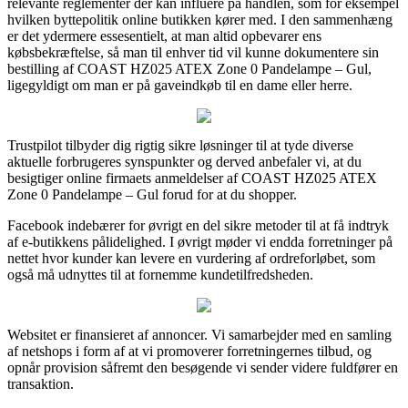
relevante reglementer der kan influere på handlen, som for eksempel
hvilken byttepolitik online butikken kører med. I den sammenhæng
er det ydermere essesentielt, at man altid opbevarer ens
købsbekræftelse, så man til enhver tid vil kunne dokumentere sin
bestilling af COAST HZ025 ATEX Zone 0 Pandelampe – Gul,
ligegyldigt om man er på gaveindkøb til en dame eller herre.
Trustpilot tilbyder dig rigtig sikre løsninger til at tyde diverse
aktuelle forbrugeres synspunkter og derved anbefaler vi, at du
besigtiger online firmaets anmeldelser af COAST HZ025 ATEX
Zone 0 Pandelampe – Gul forud for at du shopper.
Facebook indebærer for øvrigt en del sikre metoder til at få indtryk
af e-butikkens pålidelighed. I øvrigt møder vi endda forretninger på
nettet hvor kunder kan levere en vurdering af ordreforløbet, som
også må udnyttes til at fornemme kundetilfredsheden.
Websitet er finansieret af annoncer. Vi samarbejder med en samling
af netshops i form af at vi promoverer forretningernes tilbud, og
opnår provision såfremt den besøgende vi sender videre fuldfører en
transaktion.