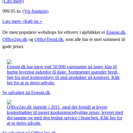
(Læs mere)
999.95
kr.
(Vis fragtpris)
Læs mere »
Køb nu »
De mest populære webshops for erhverv i øjeblikket er
Engsig.dk
,
Office2go.dk
og
OfficeTrend.dk
, som alle har et stort sortiment til
gode priser.
Engsig.dk har mere end 50.000 varenumre på lager, klar til
hurtig levering indenfor få dage. Sortimentet spænder bredt,
lige fra stort kontorudstyr til små produkter på kontoret. Klik
her for at se deres udvalg.
Se udvalget på Engsig.dk
Office2go.dk startede i 2011, med det formål at levere
kontormøbler til meget konkurrencedygtige priser, leveret med
det samme og med den bedste service i branchen. Klik her for
at se deres udvalg.
Se udvalget på Office2go.dk