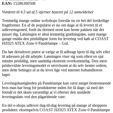
EAN:
15286300508
Vurderet til
4.5
ud af 5 stjerner baseret på
12
anmeldelser
Temmelig mange online webshops foreslår nu en hel del forskellige
fragtformer. En af de populære er nu om dage at få leveret til et
udleveringssted, fordi du dermed nemt kan hente pakken når det
passer dig. Løsningen er altså temmelig gnidningsløs, samt mange
gange endda den prisbilligste form for levering ved køb af COAST
HZ025 ATEX Zone 0 Pandelampe – Gul.
Du bør derudover prøve at vælge at få udbragt hjem til dig selv eller
til adressen på dit arbejde. Løsningen viser sig som oftest en sjat
mindre prisbillig, men samtidig ekstremt overkommelig. Den mest
prisbevidste leveringsmodel er utvivlsomt at du selv henter ordren,
men dette betinges af at du lever lige ved internet forhandlerens
lager.
Leveringshastigheden på Pandelampe kan være meget bestemmende
hvis man har brug for produkterne inden for få dage, så med det
formål er det skam væsentligt at vi efterser den anslåede
leveringsdato ved den pågældende vare.
En del e-shops udlover dag-til-dag levering på mange af shoppens
produkter, eksempelvis COAST HZ025 ATEX Zone 0 Pandelampe