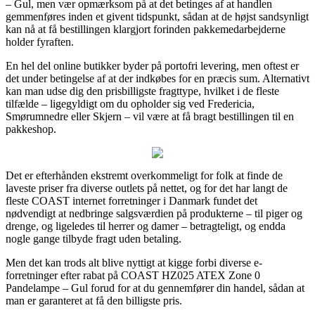
– Gul, men vær opmærksom på at det betinges af at handlen
gemmenføres inden et givent tidspunkt, sådan at de højst sandsynligt
kan nå at få bestillingen klargjort forinden pakkemedarbejderne
holder fyraften.
En hel del online butikker byder på portofri levering, men oftest er
det under betingelse af at der indkøbes for en præcis sum. Alternativt
kan man udse dig den prisbilligste fragttype, hvilket i de fleste
tilfælde – ligegyldigt om du opholder sig ved Fredericia,
Smørumnedre eller Skjern – vil være at få bragt bestillingen til en
pakkeshop.
Det er efterhånden ekstremt overkommeligt for folk at finde de
laveste priser fra diverse outlets på nettet, og for det har langt de
fleste COAST internet forretninger i Danmark fundet det
nødvendigt at nedbringe salgsværdien på produkterne – til piger og
drenge, og ligeledes til herrer og damer – betragteligt, og endda
nogle gange tilbyde fragt uden betaling.
Men det kan trods alt blive nyttigt at kigge forbi diverse e-
forretninger efter rabat på COAST HZ025 ATEX Zone 0
Pandelampe – Gul forud for at du gennemfører din handel, sådan at
man er garanteret at få den billigste pris.