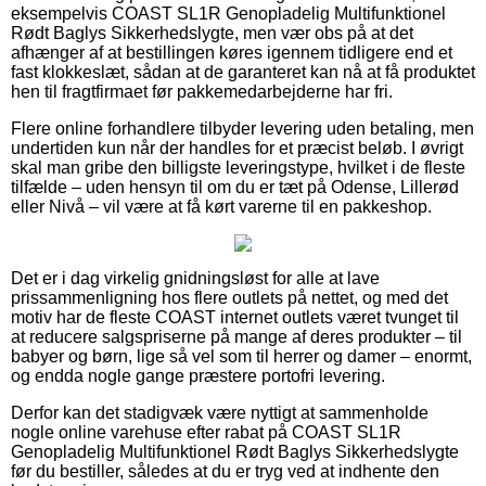
eksempelvis COAST SL1R Genopladelig Multifunktionel
Rødt Baglys Sikkerhedslygte, men vær obs på at det
afhænger af at bestillingen køres igennem tidligere end et
fast klokkeslæt, sådan at de garanteret kan nå at få produktet
hen til fragtfirmaet før pakkemedarbejderne har fri.
Flere online forhandlere tilbyder levering uden betaling, men
undertiden kun når der handles for et præcist beløb. I øvrigt
skal man gribe den billigste leveringstype, hvilket i de fleste
tilfælde – uden hensyn til om du er tæt på Odense, Lillerød
eller Nivå – vil være at få kørt varerne til en pakkeshop.
Det er i dag virkelig gnidningsløst for alle at lave
prissammenligning hos flere outlets på nettet, og med det
motiv har de fleste COAST internet outlets været tvunget til
at reducere salgspriserne på mange af deres produkter – til
babyer og børn, lige så vel som til herrer og damer – enormt,
og endda nogle gange præstere portofri levering.
Derfor kan det stadigvæk være nyttigt at sammenholde
nogle online varehuse efter rabat på COAST SL1R
Genopladelig Multifunktionel Rødt Baglys Sikkerhedslygte
før du bestiller, således at du er tryg ved at indhente den