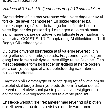
EAN:
15286303806
Vurderet til
3.7
ud af 5 stjerner baseret på
12
anmeldelser
Størstedelen af internet varehuse yder i vore dage et hav af
forskellige leveringsmodeller. En sikker vinder er p.t.
pakkeshops, og så kan du bare gå forbi efter de bestilte
varer lige når det passer dig. Løsningen er jo ret så smart,
samt mange gange derudover den billigste leveringsløsning
ved køb af COAST SL1R Genopladelig Multifunktionel Rødt
Baglys Sikkerhedslygte.
Du burde omvendt foretrække at få varerne leveret til din
bolig eller ud til din arbejdsplads. Fragtformen viser sig en
gang i mellem en tak dyrere, men tillige ret så fleksibel. Den
mest betalelige form for fragt er unægtelig at hente ordren
selv, som jo betinges af at du opholder dig nær internet
butikkens adresse.
Fragttiden på Lommelygte er selvfølgelig ret så vigtig om du
absolut skal bruge dine nye produkter om få sekunder, så
herved er det utvivlsomt på sin plads at vi besigtiger den
estimerede leveringsdato for det relevante produkt.
En række webbutikker reklamerer med levering på blot en
enkelt hverdag på deres bedst sælgende varenumre,