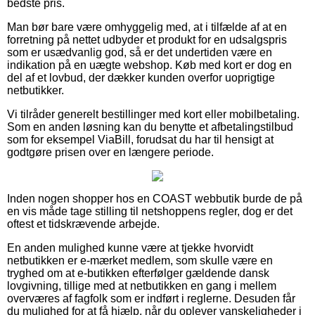
bedste pris.
Man bør bare være omhyggelig med, at i tilfælde af at en
forretning på nettet udbyder et produkt for en udsalgspris
som er usædvanlig god, så er det undertiden være en
indikation på en uægte webshop. Køb med kort er dog en
del af et lovbud, der dækker kunden overfor uoprigtige
netbutikker.
Vi tilråder generelt bestillinger med kort eller mobilbetaling.
Som en anden løsning kan du benytte et afbetalingstilbud
som for eksempel ViaBill, forudsat du har til hensigt at
godtgøre prisen over en længere periode.
Inden nogen shopper hos en COAST webbutik burde de på
en vis måde tage stilling til netshoppens regler, dog er det
oftest et tidskrævende arbejde.
En anden mulighed kunne være at tjekke hvorvidt
netbutikken er e-mærket medlem, som skulle være en
tryghed om at e-butikken efterfølger gældende dansk
lovgivning, tillige med at netbutikken en gang i mellem
overværes af fagfolk som er indført i reglerne. Desuden får
du mulighed for at få hjælp, når du oplever vanskeligheder i