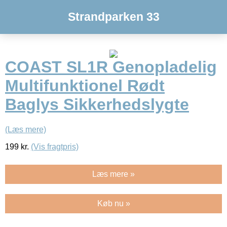
Strandparken 33
COAST SL1R Genopladelig
Multifunktionel Rødt
Baglys Sikkerhedslygte
(Læs mere)
199
kr.
(Vis fragtpris)
Læs mere »
Køb nu »