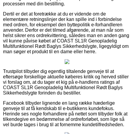
processen med din bestilling.
Dertil er det at foretrække at du er vidende om de
elementære retningslinjer der kan spille ind i forbindelse
med ordren, for eksempel den byttepolitik e-forhandleren
anvender. Derfor er det tilmed afgørende, at man når som
helst sikrer ens ordrekvittering, således man en anden gang
vil kunne påvise købet af COAST SL1R Genopladelig
Multifunktionel Rødt Baglys Sikkerhedslygte, ligegyldigt om
man søger et produkt til en dame eller herre.
Trustpilot tilbyder dig egentlig tiltalende genveje til at
eftersøge forskellige aktuelle køberes kritik og herved stiller
vi forslag om, at du tager et kig på e-handlens ratings af
COAST SL1R Genopladelig Multifunktionel Rødt Baglys
Sikkerhedslygte forinden du bestiller.
Facebook tilbyder lignende en lang række hæderlige
genveje til at få kendskab til e-butikkens kundefokus.
Herinde ses nogle forhandlere på nettet som tilbyder folk at
tilkendegive en bedømmelse af ordreforløbet, som lige så
vel burde tages i brug til at fornemme kundetilfredsheden.