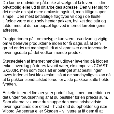
Du kunne endvidere påtænke at vælge at få leveret til din
privatbolig eller ud til dit arbejdes adresse. Den viser sig for
det meste en sjat mere omkostningsfuld, men tillige super
simpel. Den mest betalelige fragttype vil dog i de fleste
tilfælde være at du selv henter pakken, hvilket dog står og
falder med at du har bopæl lige ved internet forretningens
adresse.
Fragtperioden på Lommelygte kan være usædvanlig vigtig
om vi behøver produkterne inden for få dage, så af den
grund er det ret meningsfuldt at vi gransker den forventede
leveringsdato på det vedkommende produkt.
Størstedelen af internet handler udlover levering på blot en
enkelt hverdag på deres favorit varer, eksempelvis COAST
SX300R, men som trods alt er betinget af at bestillingen
laves inden et fast klokkeslæt, så at de sandsynligvis kan nå
at få pakken sendt afsted forud for at de pakkeansatte holder
fyraften.
Enkelte internet firmaer yder portofri fragt, men undertiden er
det under forudsætning af at du bestiller for en præcis sum.
Som alternativ kunne du snuppe den mest prisbevidste
leveringsmanér, der oftest – hvad end du opholder sig nær
Viborg, Aabenraa eller Skagen – vil være at få dem til at