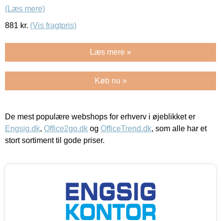
(Læs mere)
881
kr.
(Vis fragtpris)
Læs mere »
Køb nu »
De mest populære webshops for erhverv i øjeblikket er
Engsig.dk
,
Office2go.dk
og
OfficeTrend.dk
, som alle har et
stort sortiment til gode priser.