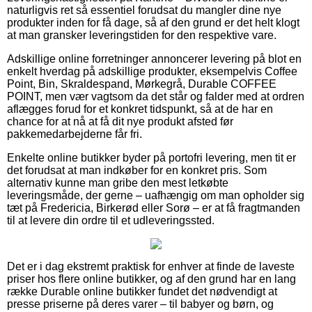
naturligvis ret så essentiel forudsat du mangler dine nye
produkter inden for få dage, så af den grund er det helt klogt
at man gransker leveringstiden for den respektive vare.
Adskillige online forretninger annoncerer levering på blot en
enkelt hverdag på adskillige produkter, eksempelvis Coffee
Point, Bin, Skraldespand, Mørkegrå, Durable COFFEE
POINT, men vær vagtsom da det står og falder med at ordren
aflægges forud for et konkret tidspunkt, så at de har en
chance for at nå at få dit nye produkt afsted før
pakkemedarbejderne får fri.
Enkelte online butikker byder på portofri levering, men tit er
det forudsat at man indkøber for en konkret pris. Som
alternativ kunne man gribe den mest letkøbte
leveringsmåde, der gerne – uafhængig om man opholder sig
tæt på Fredericia, Birkerød eller Sorø – er at få fragtmanden
til at levere din ordre til et udleveringssted.
Det er i dag ekstremt praktisk for enhver at finde de laveste
priser hos flere online butikker, og af den grund har en lang
række Durable online butikker fundet det nødvendigt at
presse priserne på deres varer – til babyer og børn, og