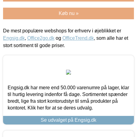
Køb nu »
De mest populære webshops for erhverv i øjeblikket er
Engsig.dk
,
Office2go.dk
og
OfficeTrend.dk
, som alle har et
stort sortiment til gode priser.
Engsig.dk har mere end 50.000 varenumre på lager, klar
til hurtig levering indenfor få dage. Sortimentet spænder
bredt, lige fra stort kontorudstyr til små produkter på
kontoret. Klik her for at se deres udvalg.
Se udvalget på Engsig.dk