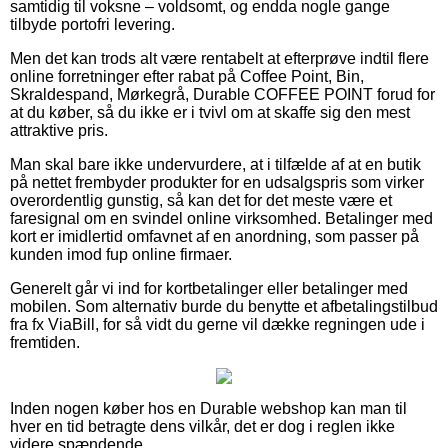
samtidig til voksne – voldsomt, og endda nogle gange
tilbyde portofri levering.
Men det kan trods alt være rentabelt at efterprøve indtil flere
online forretninger efter rabat på Coffee Point, Bin,
Skraldespand, Mørkegrå, Durable COFFEE POINT forud for
at du køber, så du ikke er i tvivl om at skaffe sig den mest
attraktive pris.
Man skal bare ikke undervurdere, at i tilfælde af at en butik
på nettet frembyder produkter for en udsalgspris som virker
overordentlig gunstig, så kan det for det meste være et
faresignal om en svindel online virksomhed. Betalinger med
kort er imidlertid omfavnet af en anordning, som passer på
kunden imod fup online firmaer.
Generelt går vi ind for kortbetalinger eller betalinger med
mobilen. Som alternativ burde du benytte et afbetalingstilbud
fra fx ViaBill, for så vidt du gerne vil dække regningen ude i
fremtiden.
Inden nogen køber hos en Durable webshop kan man til
hver en tid betragte dens vilkår, det er dog i reglen ikke
videre spændende.