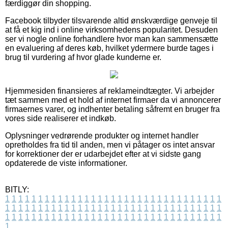
færdiggør din shopping.
Facebook tilbyder tilsvarende altid ønskværdige genveje til
at få et kig ind i online virksomhedens popularitet. Desuden
ser vi nogle online forhandlere hvor man kan sammensætte
en evaluering af deres køb, hvilket ydermere burde tages i
brug til vurdering af hvor glade kunderne er.
Hjemmesiden finansieres af reklameindtægter. Vi arbejder
tæt sammen med et hold af internet firmaer da vi annoncerer
firmaernes varer, og indhenter betaling såfremt en bruger fra
vores side realiserer et indkøb.
Oplysninger vedrørende produkter og internet handler
opretholdes fra tid til anden, men vi påtager os intet ansvar
for korrektioner der er udarbejdet efter at vi sidste gang
opdaterede de viste informationer.
BITLY:
1
1
1
1
1
1
1
1
1
1
1
1
1
1
1
1
1
1
1
1
1
1
1
1
1
1
1
1
1
1
1
1
1
1
1
1
1
1
1
1
1
1
1
1
1
1
1
1
1
1
1
1
1
1
1
1
1
1
1
1
1
1
1
1
1
1
1
1
1
1
1
1
1
1
1
1
1
1
1
1
1
1
1
1
1
1
1
1
1
1
1
1
1
1
1
1
1
1
1
1