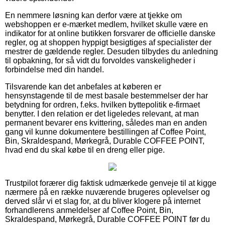
En nemmere løsning kan derfor være at tjekke om
webshoppen er e-mærket medlem, hvilket skulle være en
indikator for at online butikken forsvarer de officielle danske
regler, og at shoppen hyppigt besigtiges af specialister der
mestrer de gældende regler. Desuden tilbydes du anledning
til opbakning, for så vidt du forvoldes vanskeligheder i
forbindelse med din handel.
Tilsvarende kan det anbefales at køberen er
hensynstagende til de mest basale bestemmelser der har
betydning for ordren, f.eks. hvilken byttepolitik e-firmaet
benytter. I den relation er det ligeledes relevant, at man
permanent bevarer ens kvittering, således man en anden
gang vil kunne dokumentere bestillingen af Coffee Point,
Bin, Skraldespand, Mørkegrå, Durable COFFEE POINT,
hvad end du skal købe til en dreng eller pige.
Trustpilot forærer dig faktisk udmærkede genveje til at kigge
nærmere på en række nuværende brugeres oplevelser og
derved slår vi et slag for, at du bliver klogere på internet
forhandlerens anmeldelser af Coffee Point, Bin,
Skraldespand, Mørkegrå, Durable COFFEE POINT før du