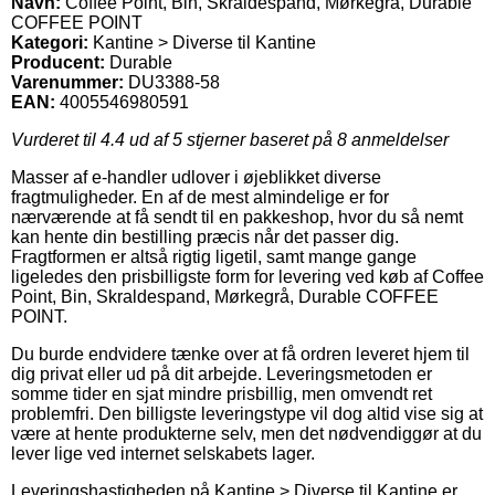
Navn:
Coffee Point, Bin, Skraldespand, Mørkegrå, Durable
COFFEE POINT
Kategori:
Kantine > Diverse til Kantine
Producent:
Durable
Varenummer:
DU3388-58
EAN:
4005546980591
Vurderet til
4.4
ud af 5 stjerner baseret på
8
anmeldelser
Masser af e-handler udlover i øjeblikket diverse
fragtmuligheder. En af de mest almindelige er for
nærværende at få sendt til en pakkeshop, hvor du så nemt
kan hente din bestilling præcis når det passer dig.
Fragtformen er altså rigtig ligetil, samt mange gange
ligeledes den prisbilligste form for levering ved køb af Coffee
Point, Bin, Skraldespand, Mørkegrå, Durable COFFEE
POINT.
Du burde endvidere tænke over at få ordren leveret hjem til
dig privat eller ud på dit arbejde. Leveringsmetoden er
somme tider en sjat mindre prisbillig, men omvendt ret
problemfri. Den billigste leveringstype vil dog altid vise sig at
være at hente produkterne selv, men det nødvendiggør at du
lever lige ved internet selskabets lager.
Leveringshastigheden på Kantine > Diverse til Kantine er