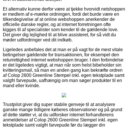
Et alternativ kunne derfor være at tjekke hvorvidt netshoppen
er medlem af e-mærke ordningen, fordi det burde være en
tilkendegivelse af at online webshoppen anerkender de
officielle danske regler, og at internet forretningen ofte
kigges til af specialister som kender til de gældende love.
Det giver dig lejlighed til at blive assisteret, for så vidt du
møder udfordringer ved dit indkøb.
Ligeledes anbefales det at man er på vagt for de mest vitale
betingelser gældende for transaktionen, for eksempel den
returrettighed internet webshoppen bruger. I den forbindelse
er det ligeledes vigtigt, at man når som helst bibeholder sin
kvitteringsmail, så man en anden gang kan bekræfte ordren
af Colop 2600 Greenline Stempel inkl. egen tekstplade samt
valgfri farvepude, uafhængig om man søger produkter til en
mand eller kvinde.
Trustpilot giver dig super stabile genveje til at analysere
ganske mange tidligere køberes observationer og på grund
af dette støtter vi, at du udforsker internet forhandlerens
anmeldelser af Colop 2600 Greenline Stempel inkl. egen
tekstplade samt valgfri farvepude før du lægger din