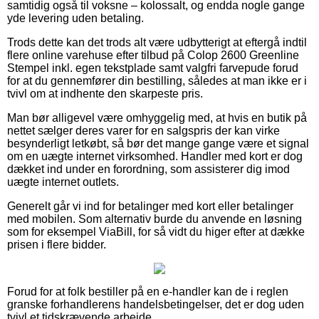
samtidig også til voksne – kolossalt, og endda nogle gange
yde levering uden betaling.
Trods dette kan det trods alt være udbytterigt at eftergå indtil
flere online varehuse efter tilbud på Colop 2600 Greenline
Stempel inkl. egen tekstplade samt valgfri farvepude forud
for at du gennemfører din bestilling, således at man ikke er i
tvivl om at indhente den skarpeste pris.
Man bør alligevel være omhyggelig med, at hvis en butik på
nettet sælger deres varer for en salgspris der kan virke
besynderligt letkøbt, så bør det mange gange være et signal
om en uægte internet virksomhed. Handler med kort er dog
dækket ind under en forordning, som assisterer dig imod
uægte internet outlets.
Generelt går vi ind for betalinger med kort eller betalinger
med mobilen. Som alternativ burde du anvende en løsning
som for eksempel ViaBill, for så vidt du higer efter at dække
prisen i flere bidder.
Forud for at folk bestiller på en e-handler kan de i reglen
granske forhandlerens handelsbetingelser, det er dog uden
tvivl et tidskrævende arbejde.