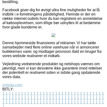
bestilling.
Facebook giver dig for øvrigt ultra fine muligheder for at få
indblik i e-forretningens pålidelighed. Herinde er der en
række internet outlets hvor du kan registrere en anmeldelse
af købsoplevelsen, som tillige bør udnyttes til at bedømme
hvor glade kunderne er.
Denne hjemmeside finansieres af reklamer. Vi har tætte
samarbejder med flere online varehuse når vi annoncerer
butikkernes varer, og modtager provision ifald en bruger fra
vores website realiserer et indkøb.
Vejledning vedrørende produkter og netshops værnes om
jævnligt, men vi kan desværre ikke garantere imod rettelser
der potentielt er realiseret siden vi sidste gang opdaterede
vores data.
onleda.com
BITLY:
1
1
1
1
1
1
1
1
1
1
1
1
1
1
1
1
1
1
1
1
1
1
1
1
1
1
1
1
1
1
1
1
1
1
1
1
1
1
1
1
1
1
1
1
1
1
1
1
1
1
1
1
1
1
1
1
1
1
1
1
1
1
1
1
1
1
1
1
1
1
1
1
1
1
1
1
1
1
1
1
1
1
1
1
1
1
1
1
1
1
1
1
1
1
1
1
1
1
1
1