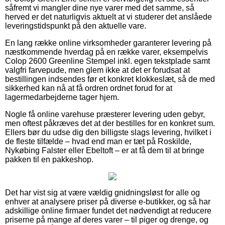
såfremt vi mangler dine nye varer med det samme, så
herved er det naturligvis aktuelt at vi studerer det anslåede
leveringstidspunkt på den aktuelle vare.
En lang række online virksomheder garanterer levering på
næstkommende hverdag på en række varer, eksempelvis
Colop 2600 Greenline Stempel inkl. egen tekstplade samt
valgfri farvepude, men glem ikke at det er forudsat at
bestillingen indsendes før et konkret klokkeslæt, så de med
sikkerhed kan nå at få ordren ordnet forud for at
lagermedarbejderne tager hjem.
Nogle få online varehuse præsterer levering uden gebyr,
men oftest påkræves det at der bestilles for en konkret sum.
Ellers bør du udse dig den billigste slags levering, hvilket i
de fleste tilfælde – hvad end man er tæt på Roskilde,
Nykøbing Falster eller Ebeltoft – er at få dem til at bringe
pakken til en pakkeshop.
Det har vist sig at være vældig gnidningsløst for alle og
enhver at analysere priser på diverse e-butikker, og så har
adskillige online firmaer fundet det nødvendigt at reducere
priserne på mange af deres varer – til piger og drenge, og