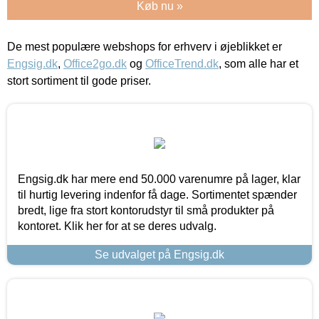
Køb nu »
De mest populære webshops for erhverv i øjeblikket er
Engsig.dk
,
Office2go.dk
og
OfficeTrend.dk
, som alle har et
stort sortiment til gode priser.
Engsig.dk har mere end 50.000 varenumre på lager, klar
til hurtig levering indenfor få dage. Sortimentet spænder
bredt, lige fra stort kontorudstyr til små produkter på
kontoret. Klik her for at se deres udvalg.
Se udvalget på Engsig.dk