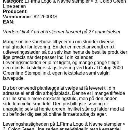
Kategori:
1.Firma Logo & Navne stempler > 3. Colop Green
Line serien
Producent:
Varenummer:
82-2600GS
EAN:
Vurderet til
4.7
ud af 5 stjerner baseret på
27
anmeldelser
Mange online varehuse tilbyder nu om stunder diverse
muligheder for levering. En der er meget anvendt er p.t.
udleveringssteder, så du selv kan hente de bestilte produkter
lige præcis når det passer ind i din kalender.
Leveringsmetoden er jo ret ligetil, og mange gange tillige
den mindst kostelige slags levering ved køb af Colop 2600
Greenline Stempel inkl. egen tekstplade samt valgfri
farvepude.
Du bør omvendt planlægge at vælge at få leveret til din
adresse eller til din arbejdsplads. Denne er i mange tilfælde
en lille smule mere omkostningsfuld, men på den anden
side temmelig smertefri. Den prisbilligste løsning er
unægtelig selv at hente ordren, hvilket står og falder med at
du befinder dig tæt på online firmaets arbejdslager.
Leveringshastigheden på 1.Firma Logo & Navne stempler >
3. Colop Green Line serien er selvfølgelig ret så essentiel