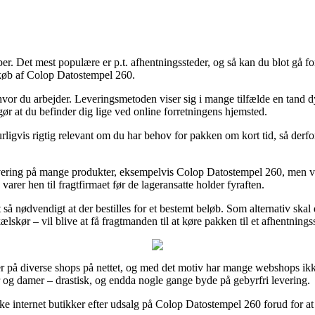
r. Det mest populære er p.t. afhentningssteder, og så kan du blot gå forbi
 køb af Colop Datostempel 260.
til hvor du arbejder. Leveringsmetoden viser sig i mange tilfælde en tan
r at du befinder dig lige ved online forretningens hjemsted.
ligvis rigtig relevant om du har behov for pakken om kort tid, så derfo
vering på mange produkter, eksempelvis Colop Datostempel 260, men vær
varer hen til fragtfirmaet før de lageransatte holder fyraften.
 så nødvendigt at der bestilles for et bestemt beløb. Som alternativ skal
skør – vil blive at få fragtmanden til at køre pakken til et afhentnings
er på diverse shops på nettet, og med det motiv har mange webshops ik
rer og damer – drastisk, og endda nogle gange byde på gebyrfri levering.
kke internet butikker efter udsalg på Colop Datostempel 260 forud for a