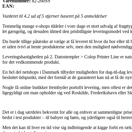
Varenummer:
82-260SS
EAN:
Vurderet til
4.2
ud af 5 stjerner baseret på
5
anmeldelser
Temmelig mange e-shops tildeler i vore dage et stort udvalg af fragttype
let gængelig, og desuden tilmed den prisbilligste leveringsmodel ved
Du burde tillige påtænke at vælge at få leveret til hvor du bor eller 
er uden tvivl at hente produkterne selv, men den mulighed nødvendiggø
Leveringshastigheden på 2. Datostempler > Colop Printer Line er natur
for det vedkommende produkt.
En hel del netshops i Danmark tilbyder muligheden for dag-til-dag le
besluttet tidspunkt, med det formål at de garanteret kan nå at få de nye 
Nogle få online butikker frembyder portofri levering, men oftest er det
ligegyldigt om man opholder sig ved Roskilde, Frederikshavn eller Skæl
Det er i dag særdeles bekvemt for alle og enhver at sammenligne pris
bedst i test produkter – til babyer og børn, og yderligere også til her
Men det kan til hver en tid vise sig indbringende at kigge forbi en ræ