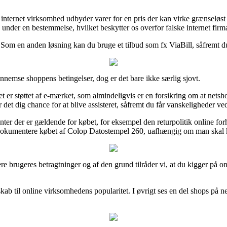
internet virksomhed udbyder varer for en pris der kan virke grænseløst l
nder en bestemmelse, hvilket beskytter os overfor falske internet firma
. Som en anden løsning kan du bruge et tilbud som fx ViaBill, såfremt d
ennemse shoppens betingelser, dog er det bare ikke særlig sjovt.
t er støttet af e-mærket, som almindeligvis er en forsikring om at netsho
det dig chance for at blive assisteret, såfremt du får vanskeligheder ve
er der er gældende for købet, for eksempel den returpolitik online for
 dokumentere købet af Colop Datostempel 260, uafhængig om man skal kø
igere brugeres betragtninger og af den grund tilråder vi, at du kigger p
skab til online virksomhedens popularitet. I øvrigt ses en del shops på 