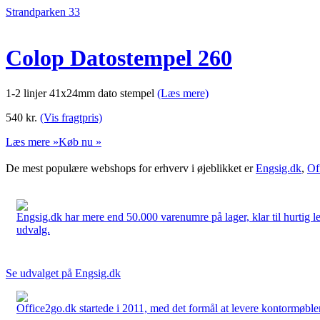
Strandparken 33
Colop Datostempel 260
1-2 linjer 41x24mm dato stempel
(Læs mere)
540
kr.
(Vis fragtpris)
Læs mere »
Køb nu »
De mest populære webshops for erhverv i øjeblikket er
Engsig.dk
,
Of
Engsig.dk har mere end 50.000 varenumre på lager, klar til hurtig lev
udvalg.
Se udvalget på Engsig.dk
Office2go.dk startede i 2011, med det formål at levere kontormøbler