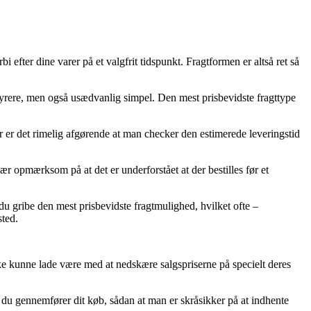
 efter dine varer på et valgfrit tidspunkt. Fragtformen er altså ret så
d dyrere, men også usædvanlig simpel. Den mest prisbevidste fragttype
r er det rimelig afgørende at man checker den estimerede leveringstid
 opmærksom på at det er underforstået at der bestilles før et
 du gribe den mest prisbevidste fragtmulighed, hvilket ofte –
sted.
ke kunne lade være med at nedskære salgspriserne på specielt deres
t du gennemfører dit køb, sådan at man er skråsikker på at indhente