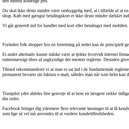
den mindst kostelige pris.
Du skal ikke desto mindre være omhyggelig med, at i tilfælde af at en 
shop. Køb med gængse betalingskort er ikke desto mindre dækket ind u
Vi går generelt ind for handler med kort eller betalinger med mobilen
Forinden folk shopper hos en forretning på nettet kan de principielt g
Et andet alternativ kunne måske være at tjekke hvorvidt internet firmae
rutinemæssigt tilses af sagkyndige der mestrer reglerne. Desuden giver 
Tilmed rekommanderer vi at man er sat ind i de fundamentale reglement
permanent bevarer sin faktura e-mail, således man når som helst kan
Trustpilot yder aldeles fine genveje til at bese en længere række tidl
din ordre.
Facebook bringer dig ydermere flere relevante løsninger til at få kend
som lige så vel må anvendes til at vurdere kundetilfredsheden.