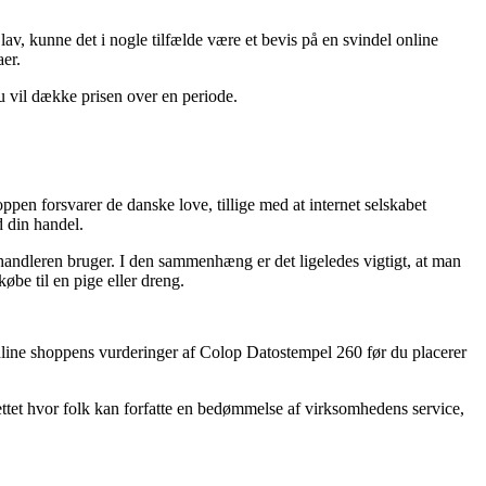
av, kunne det i nogle tilfælde være et bevis på en svindel online
er.
u vil dække prisen over en periode.
ppen forsvarer de danske love, tillige med at internet selskabet
d din handel.
handleren bruger. I den sammenhæng er det ligeledes vigtigt, at man
be til en pige eller dreng.
å online shoppens vurderinger af Colop Datostempel 260 før du placerer
nettet hvor folk kan forfatte en bedømmelse af virksomhedens service,