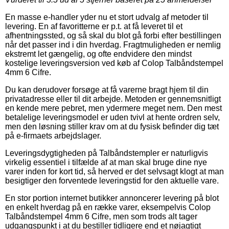
En masse e-handler yder nu et stort udvalg af metoder til
levering. En af favoritterne er p.t. at få leveret til et
afhentningssted, og så skal du blot gå forbi efter bestillingen
når det passer ind i din hverdag. Fragtmuligheden er nemlig
ekstremt let gængelig, og ofte endvidere den mindst
kostelige leveringsversion ved køb af Colop Talbåndstempel
4mm 6 Cifre.
Du kan derudover forsøge at få varerne bragt hjem til din
privatadresse eller til dit arbejde. Metoden er gennemsnitligt
en kende mere pebret, men ydermere meget nem. Den mest
betalelige leveringsmodel er uden tvivl at hente ordren selv,
men den løsning stiller krav om at du fysisk befinder dig tæt
på e-firmaets arbejdslager.
Leveringsdygtigheden på Talbåndstempler er naturligvis
virkelig essentiel i tilfælde af at man skal bruge dine nye
varer inden for kort tid, så herved er det selvsagt klogt at man
besigtiger den forventede leveringstid for den aktuelle vare.
En stor portion internet butikker annoncerer levering på blot
en enkelt hverdag på en række varer, eksempelvis Colop
Talbåndstempel 4mm 6 Cifre, men som trods alt tager
udgangspunkt i at du bestiller tidligere end et nøjagtigt