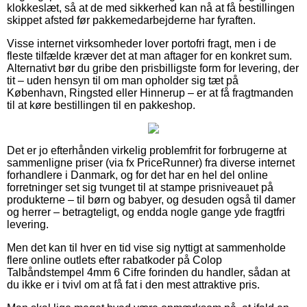
klokkeslæt, så at de med sikkerhed kan nå at få bestillingen
skippet afsted før pakkemedarbejderne har fyraften.
Visse internet virksomheder lover portofri fragt, men i de
fleste tilfælde kræver det at man aftager for en konkret sum.
Alternativt bør du gribe den prisbilligste form for levering, der
tit – uden hensyn til om man opholder sig tæt på
København, Ringsted eller Hinnerup – er at få fragtmanden
til at køre bestillingen til en pakkeshop.
Det er jo efterhånden virkelig problemfrit for forbrugerne at
sammenligne priser (via fx PriceRunner) fra diverse internet
forhandlere i Danmark, og for det har en hel del online
forretninger set sig tvunget til at stampe prisniveauet på
produkterne – til børn og babyer, og desuden også til damer
og herrer – betragteligt, og endda nogle gange yde fragtfri
levering.
Men det kan til hver en tid vise sig nyttigt at sammenholde
flere online outlets efter rabatkoder på Colop
Talbåndstempel 4mm 6 Cifre forinden du handler, sådan at
du ikke er i tvivl om at få fat i den mest attraktive pris.