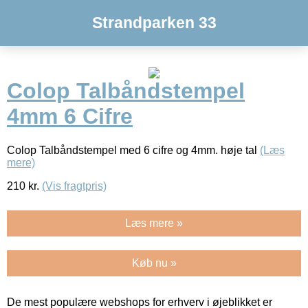
Strandparken 33
Colop Talbåndstempel
4mm 6 Cifre
Colop Talbåndstempel med 6 cifre og 4mm. høje tal
(Læs
mere)
210
kr.
(Vis fragtpris)
Læs mere »
Køb nu »
De mest populære webshops for erhverv i øjeblikket er