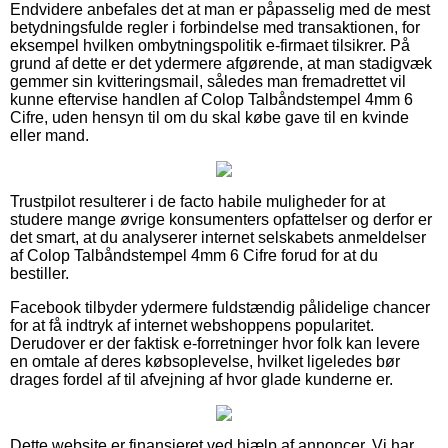
Endvidere anbefales det at man er påpasselig med de mest
betydningsfulde regler i forbindelse med transaktionen, for
eksempel hvilken ombytningspolitik e-firmaet tilsikrer. På
grund af dette er det ydermere afgørende, at man stadigvæk
gemmer sin kvitteringsmail, således man fremadrettet vil
kunne eftervise handlen af Colop Talbåndstempel 4mm 6
Cifre, uden hensyn til om du skal købe gave til en kvinde
eller mand.
Trustpilot resulterer i de facto habile muligheder for at
studere mange øvrige konsumenters opfattelser og derfor er
det smart, at du analyserer internet selskabets anmeldelser
af Colop Talbåndstempel 4mm 6 Cifre forud for at du
bestiller.
Facebook tilbyder ydermere fuldstændig pålidelige chancer
for at få indtryk af internet webshoppens popularitet.
Derudover er der faktisk e-forretninger hvor folk kan levere
en omtale af deres købsoplevelse, hvilket ligeledes bør
drages fordel af til afvejning af hvor glade kunderne er.
Dette website er finansieret ved hjælp af annoncer. Vi har