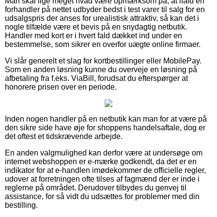
Man skal lige meget hvad være opmærksom på, at ifald en
forhandler på nettet udbyder bedst i test varer til salg for en
udsalgspris der anses for urealistisk attraktiv, så kan det i
nogle tilfælde være et bevis på en snydagtig netbutik.
Handler med kort er i hvert fald dækket ind under en
bestemmelse, som sikrer en overfor uægte online firmaer.
Vi slår generelt et slag for kortbestillinger eller MobilePay.
Som en anden løsning kunne du overveje en løsning på
afbetaling fra f.eks. ViaBill, forudsat du efterspørger at
honorere prisen over en periode.
Inden nogen handler på en netbutik kan man for at være på
den sikre side have øje for shoppens handelsaftale, dog er
det oftest et tidskrævende arbejde.
En anden valgmulighed kan derfor være at undersøge om
internet webshoppen er e-mærke godkendt, da det er en
indikator for at e-handlen imødekommer de officielle regler,
udover at forretningen ofte tilses af fagmænd der er inde i
reglerne på området. Derudover tilbydes du genvej til
assistance, for så vidt du udsættes for problemer med din
bestilling.