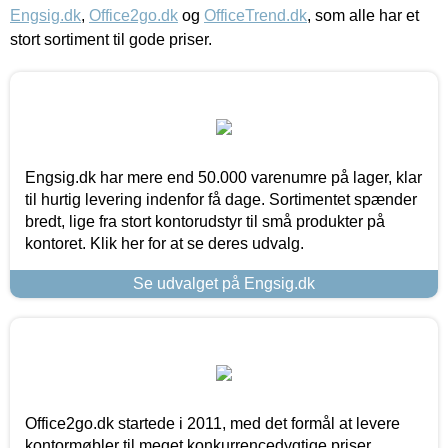
Engsig.dk
,
Office2go.dk
og
OfficeTrend.dk
, som alle har et
stort sortiment til gode priser.
Engsig.dk har mere end 50.000 varenumre på lager, klar
til hurtig levering indenfor få dage. Sortimentet spænder
bredt, lige fra stort kontorudstyr til små produkter på
kontoret. Klik her for at se deres udvalg.
Se udvalget på Engsig.dk
Office2go.dk startede i 2011, med det formål at levere
kontormøbler til meget konkurrencedygtige priser,