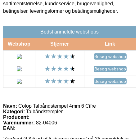
sortimentstørrelse, kundeservice, brugervenlighed,
betingelser, leveringsformer og betalingsmuligheder.
Bedst anmeldte webshops
Webshop
Stjerner
Link
Besøg webshop
Besøg webshop
Besøg webshop
Navn:
Colop Talbåndstempel 4mm 6 Cifre
Kategori:
Talbåndstempler
Producent:
Varenummer:
82-04006
EAN:
Vurderet til
3.5
ud af 5 stjerner baseret på
25
anmeldelser