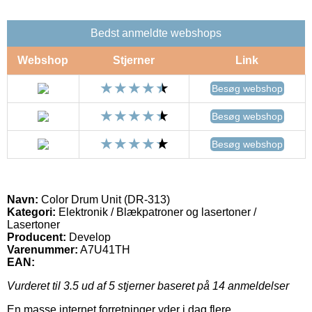
Bedst anmeldte webshops
Webshop
Stjerner
Link
Besøg webshop
Besøg webshop
Besøg webshop
Navn:
Color Drum Unit (DR-313)
Kategori:
Elektronik / Blækpatroner og lasertoner /
Lasertoner
Producent:
Develop
Varenummer:
A7U41TH
EAN:
Vurderet til
3.5
ud af 5 stjerner baseret på
14
anmeldelser
En masse internet forretninger yder i dag flere