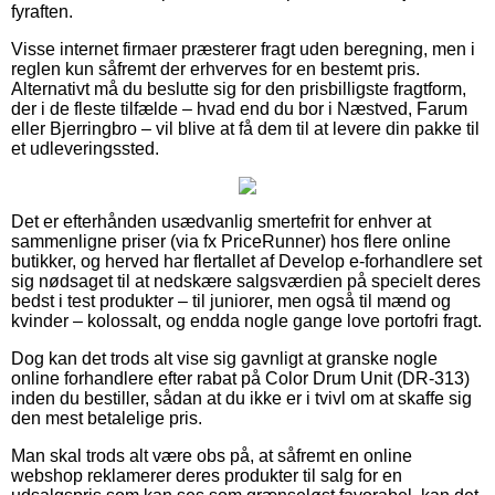
fyraften.
Visse internet firmaer præsterer fragt uden beregning, men i
reglen kun såfremt der erhverves for en bestemt pris.
Alternativt må du beslutte sig for den prisbilligste fragtform,
der i de fleste tilfælde – hvad end du bor i Næstved, Farum
eller Bjerringbro – vil blive at få dem til at levere din pakke til
et udleveringssted.
Det er efterhånden usædvanlig smertefrit for enhver at
sammenligne priser (via fx PriceRunner) hos flere online
butikker, og herved har flertallet af Develop e-forhandlere set
sig nødsaget til at nedskære salgsværdien på specielt deres
bedst i test produkter – til juniorer, men også til mænd og
kvinder – kolossalt, og endda nogle gange love portofri fragt.
Dog kan det trods alt vise sig gavnligt at granske nogle
online forhandlere efter rabat på Color Drum Unit (DR-313)
inden du bestiller, sådan at du ikke er i tvivl om at skaffe sig
den mest betalelige pris.
Man skal trods alt være obs på, at såfremt en online
webshop reklamerer deres produkter til salg for en