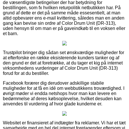
de væsentligste betingelser der har betydning for
bestillingen, som fx hvilken returpolitik netbutikken har. På
grund af dette er det på samme måde essesentielt, at man
altid opbevarer ens e-mail kvittering, således man en anden
gang kan bevise sin ordre af Color Drum Unit (DR-313),
uden hensyn til om man er på gaveindkøb til en voksen eller
et barn.
Trustpilot bringer dig sådan set ønskværdige muligheder for
at efterforske en række eksisterende kunders tanker og af
den grund er det at foretrække, at du tager et kig på internet
virksomhedens vurderinger af Color Drum Unit (DR-313)
forud for at du bestiller.
Facebook forærer dig derudover adskillige stabile
muligheder for at få en idé om webbutikkens troværdighed. I
øvrigt møder vi endda netshops hvor man kan levere en
bedømmelse af deres købsoplevelse, hvilket desuden kan
anvendes til vurdering af hvor glade kunderne er.
Websitet er finansieret af indtægter fra reklamer. Vi har et tæt
samarbejde med en hel del internet foretagender eftersom vi