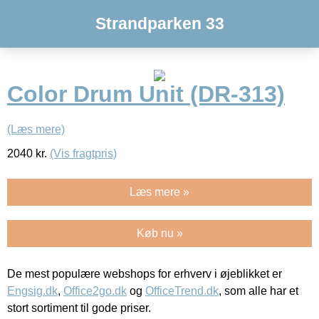
Strandparken 33
Color Drum Unit (DR-313)
(Læs mere)
2040
kr.
(Vis fragtpris)
Læs mere »
Køb nu »
De mest populære webshops for erhverv i øjeblikket er
Engsig.dk
,
Office2go.dk
og
OfficeTrend.dk
, som alle har et
stort sortiment til gode priser.