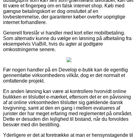
udsalgspris som kan ses som grænseløst favorabel, kan det
tit være et fingerpeg om en falsk internet shop. Køb med
gængse betalingskort er dog omsluttet af en
lovbestemmelse, der garanterer køber overfor uoprigtige
internet forhandlere.
Generelt foreslår vi handler med kort eller mobilbetaling.
Som alternativ kunne du vælge en løsning på afbetaling fra
eksempelvis ViaBill, hvis du agter at godtgøre
omkostningerne senere.
Før nogen handler på en Develop e-butik kan de egentlig
gennemløbe virksomhedens vilkår, dog er det normalt et
omfattende projekt.
En anden løsning kan være at kontrollere hvorvidt online
butikken er tilsluttet e-mærket, eftersom det er en påvisning
af at online virksomheden tilslutter sig gældende dansk
lovgivning, samt at den en gang i mellem evalueres af
jurister der har meget erfaring med reglementet på området.
Dette er desuden din lejlighed til bistand, når du forvoldes
besvær med din bestilling.
Yderligere er det at foretrække at man er hensynstagende til