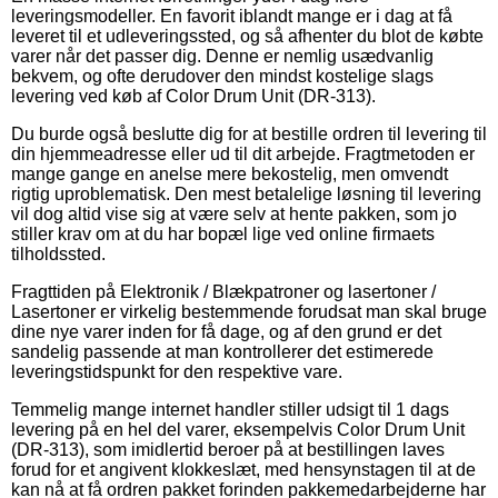
leveringsmodeller. En favorit iblandt mange er i dag at få
leveret til et udleveringssted, og så afhenter du blot de købte
varer når det passer dig. Denne er nemlig usædvanlig
bekvem, og ofte derudover den mindst kostelige slags
levering ved køb af Color Drum Unit (DR-313).
Du burde også beslutte dig for at bestille ordren til levering til
din hjemmeadresse eller ud til dit arbejde. Fragtmetoden er
mange gange en anelse mere bekostelig, men omvendt
rigtig uproblematisk. Den mest betalelige løsning til levering
vil dog altid vise sig at være selv at hente pakken, som jo
stiller krav om at du har bopæl lige ved online firmaets
tilholdssted.
Fragttiden på Elektronik / Blækpatroner og lasertoner /
Lasertoner er virkelig bestemmende forudsat man skal bruge
dine nye varer inden for få dage, og af den grund er det
sandelig passende at man kontrollerer det estimerede
leveringstidspunkt for den respektive vare.
Temmelig mange internet handler stiller udsigt til 1 dags
levering på en hel del varer, eksempelvis Color Drum Unit
(DR-313), som imidlertid beroer på at bestillingen laves
forud for et angivent klokkeslæt, med hensynstagen til at de
kan nå at få ordren pakket forinden pakkemedarbejderne har