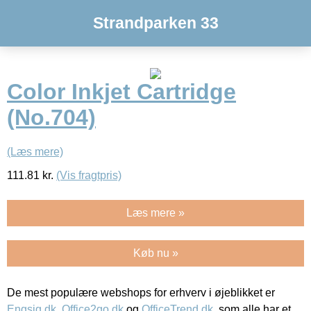
Strandparken 33
Color Inkjet Cartridge
(No.704)
(Læs mere)
111.81
kr.
(Vis fragtpris)
Læs mere »
Køb nu »
De mest populære webshops for erhverv i øjeblikket er
Engsig.dk
,
Office2go.dk
og
OfficeTrend.dk
, som alle har et