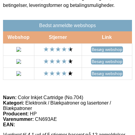
betingelser, leveringsformer og betalingsmuligheder.
Bedst anmeldte webshops
Webshop
Stjerner
Link
Besøg webshop
Besøg webshop
Besøg webshop
Navn:
Color Inkjet Cartridge (No.704)
Kategori:
Elektronik / Blækpatroner og lasertoner /
Blækpatroner
Producent:
HP
Varenummer:
CN693AE
EAN:
Vurderet til
4.1
ud af 5 stjerner baseret på
12
anmeldelser