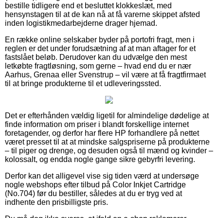
bestille tidligere end et besluttet klokkeslæt, med
hensynstagen til at de kan nå at få varerne skippet afsted
inden logistikmedarbejderne drager hjemad.
En række online selskaber byder på portofri fragt, men i
reglen er det under forudsætning af at man aftager for et
fastslået beløb. Derudover kan du udvælge den mest
letkøbte fragtløsning, som gerne – hvad end du er nær
Aarhus, Grenaa eller Svenstrup – vil være at få fragtfirmaet
til at bringe produkterne til et udleveringssted.
Det er efterhånden vældig ligetil for almindelige dødelige at
finde information om priser i blandt forskellige internet
foretagender, og derfor har flere HP forhandlere på nettet
været presset til at at mindske salgspriserne på produkterne
– til piger og drenge, og desuden også til mænd og kvinder –
kolossalt, og endda nogle gange sikre gebyrfri levering.
Derfor kan det alligevel vise sig tiden værd at undersøge
nogle webshops efter tilbud på Color Inkjet Cartridge
(No.704) før du bestiller, således at du er tryg ved at
indhente den prisbilligste pris.