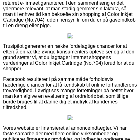
returret e-firmaet garanterer. I den sammenhæng er det
ydermere relevant, at man stadig gemmer sin faktura, så
man til enhver tid kan bekræfte sin shopping af Color Inkjet
Cartridge (No.704), uden hensyn til om du er på gaveindkøb
til en dreng eller pige.
Trustpilot genererer en række fordelagtige chancer for at
eftergå en række øvrige konsumenters oplevelser og af den
grund støtter vi, at du iagttager internet shoppens
vurderinger af Color Inkjet Cartridge (No.704) forud for at du
shopper.
Facebook resulterer i på samme måde forholdsvis
hæderlige chancer for at få kendskab til online forhandlerens
troværdighed. I øvrigt ses mange forretninger på nettet hvor
man kan afgive en evaluering af ordreforløbet, som tillige
burde bruges til at danne dig et indtryk af kundernes
tilfredshed.
Vores website er finansieret af annonceindtægter. Vi har
faste samarbejder med flere online virksomheder og
publicerer firmaernes produkter, og indhenter godtgørelse