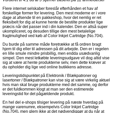
Flere internet selskaber foreslår efterhånden et hav af
forskellige former for levering. Den mest moderne er i vore
dage at afsende til en pakkeshop, hvor det nemlig er ret
fleksibelt for dig at kunne hente de bestilte produkter lige
præcis når det passer ind i din kalender. Den er altså super
ukompliceret, og desuden tillige den mest betalelige
fragtmulighed ved køb af Color Inkjet Cartridge (No.704).
Du burde på samme måde foretrække at få ordren bragt
hjem til dig eller til adressen på dit arbejde. Den er i regelen
en lille smule mindre prisbillig, men endda usædvanlig
simpel. Den mest letkøbte leveringsudgave vil dog altid vise
sig at være at hente produkterne selv, men dette kræver at
du opholder dig lige ved online butikkens adresse.
Leveringstidspunktet på Elektronik / Blækpatroner og
lasertoner / Blækpatroner kan vise sig at være virkelig aktuel
hvis man skal bruge produkterne med det samme, og derfor
er det fuldkommen klogt at man ser den estimerede
leveringstid for det pågældende produkt.
En hel del e-shops tilsiger levering på næste hverdag på
mange varenumre, eksempelvis Color Inkjet Cartridge
(No.704), men glem ikke at det nødvendiggør at du når at