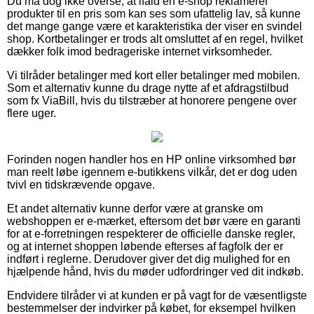
Du må dog ikke overse, at ifald en e-shop reklamerer
produkter til en pris som kan ses som ufattelig lav, så kunne
det mange gange være et karakteristika der viser en svindel
shop. Kortbetalinger er trods alt omsluttet af en regel, hvilket
dækker folk imod bedrageriske internet virksomheder.
Vi tilråder betalinger med kort eller betalinger med mobilen.
Som et alternativ kunne du drage nytte af et afdragstilbud
som fx ViaBill, hvis du tilstræber at honorere pengene over
flere uger.
Forinden nogen handler hos en HP online virksomhed bør
man reelt løbe igennem e-butikkens vilkår, det er dog uden
tvivl en tidskrævende opgave.
Et andet alternativ kunne derfor være at granske om
webshoppen er e-mærket, eftersom det bør være en garanti
for at e-forretningen respekterer de officielle danske regler,
og at internet shoppen løbende efterses af fagfolk der er
indført i reglerne. Derudover giver det dig mulighed for en
hjælpende hånd, hvis du møder udfordringer ved dit indkøb.
Endvidere tilråder vi at kunden er på vagt for de væsentligste
bestemmelser der indvirker på købet, for eksempel hvilken