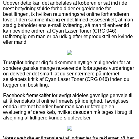
Udover dette kan det anbefales at køberen er sat ind i de
mest betydningsfulde forhold der er gældende for
bestillingen, fx hvilken returneringsret online forhandleren
lover. I den sammenhæng er det tilmed essesentielt, at man
stadig beholder ens e-mail kvittering, så man til enhver tid
kan bevidne ordren af Cyan Laser Toner (CRG 046),
uafhængig om man er på udkig efter et produkt til en kvinde
eller mand.
Trustpilot bringer dig fuldkommen nyttige muligheder for at
sondere ganske mange nuværende forbrugeres vurderinger
og derved er det smart, at du ser nærmere på internet
selskabets kritik af Cyan Laser Toner (CRG 046) inden du
lægger din bestilling.
Facebook fremskaffer for øvrigt aldeles gavnlige genveje til
at få kendskab til online firmaets pålidelighed. I øvrigt ses
endda internet handler hvor man kan udfærdige en
evaluering af deres køb, hvilket desuden må tages i brug til
afvejning af tidligere kunders oplevelser.
Vores website er finansieret af indtægter fra reklamer. Vi har