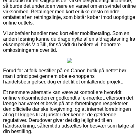
et produkt for en salgspris der virker besynderligt tiltalende,
så burde det undertiden være en varsel om en svindel online
virksomhed. Betalinger med kort er ikke desto mindre
omfattet af en retningslinje, som bistår køber imod uoprigtige
online outlets.
Vi anbefaler handler med kort eller mobilbetaling. Som en
anden løsning kunne du drage nytte af en afdragsløsning fra
eksempelvis ViaBill, for så vidt du hellere vil honorere
omkostningerne over tid.
Forud for at folk bestiller på en Canon butik på nettet bør
man i princippet gennemløbe e-shoppens
handelsbetingelser, dog er det tit et omfattende projekt.
Et nemmere alternativ kan være at kontrollere hvorvidt
online virksomheden er godkendt af e-mærket, eftersom det
længe har været et bevis på at e-forretningen respekterer
den officielle danske lovgivning, og at internet forretningen
af og til kigges til af jurister der kender de gældende
regulativer. Derudover giver det dig lejlighed til en
håndsrækning, såfremt du udsættes for besvær som følge af
din bestilling.