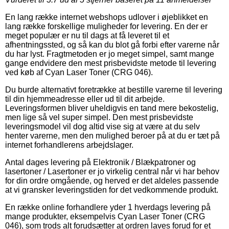
En lang række internet webshops udlover i øjeblikket en
lang række forskellige muligheder for levering. En der er
meget populær er nu til dags at få leveret til et
afhentningssted, og så kan du blot gå forbi efter varerne når
du har lyst. Fragtmetoden er jo meget simpel, samt mange
gange endvidere den mest prisbevidste metode til levering
ved køb af Cyan Laser Toner (CRG 046).
Du burde alternativt foretrække at bestille varerne til levering
til din hjemmeadresse eller ud til dit arbejde.
Leveringsformen bliver uheldigvis en tand mere bekostelig,
men lige så vel super simpel. Den mest prisbevidste
leveringsmodel vil dog altid vise sig at være at du selv
henter varerne, men den mulighed beroer på at du er tæt på
internet forhandlerens arbejdslager.
Antal dages levering på Elektronik / Blækpatroner og
lasertoner / Lasertoner er jo virkelig central når vi har behov
for din ordre omgående, og herved er det aldeles passende
at vi gransker leveringstiden for det vedkommende produkt.
En række online forhandlere yder 1 hverdags levering på
mange produkter, eksempelvis Cyan Laser Toner (CRG
046), som trods alt forudsætter at ordren laves forud for et