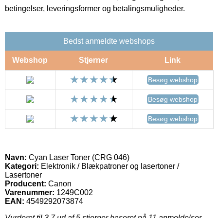
betingelser, leveringsformer og betalingsmuligheder.
Bedst anmeldte webshops
Webshop
Stjerner
Link
Besøg webshop
Besøg webshop
Besøg webshop
Navn:
Cyan Laser Toner (CRG 046)
Kategori:
Elektronik / Blækpatroner og lasertoner /
Lasertoner
Producent:
Canon
Varenummer:
1249C002
EAN:
4549292073874
Vurderet til
3.7
ud af 5 stjerner baseret på
11
anmeldelser