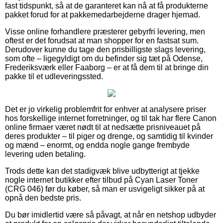
fast tidspunkt, så at de garanteret kan nå at få produkterne
pakket forud for at pakkemedarbejderne drager hjemad.
Visse online forhandlere præsterer gebyrfri levering, men
oftest er det forudsat at man shopper for en fastsat sum.
Derudover kunne du tage den prisbilligste slags levering,
som ofte – ligegyldigt om du befinder sig tæt på Odense,
Frederiksværk eller Faaborg – er at få dem til at bringe din
pakke til et udleveringssted.
Det er jo virkelig problemfrit for enhver at analysere priser
hos forskellige internet forretninger, og til tak har flere Canon
online firmaer været nødt til at nedsætte prisniveauet på
deres produkter – til piger og drenge, og samtidig til kvinder
og mænd – enormt, og endda nogle gange frembyde
levering uden betaling.
Trods dette kan det stadigvæk blive udbytterigt at tjekke
nogle internet butikker efter tilbud på Cyan Laser Toner
(CRG 046) før du køber, så man er usvigeligt sikker på at
opnå den bedste pris.
Du bør imidlertid være så påvagt, at når en netshop udbyder