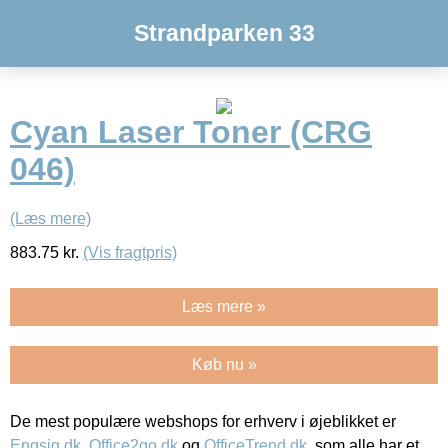
Strandparken 33
Cyan Laser Toner (CRG
046)
(Læs mere)
883.75
kr.
(Vis fragtpris)
Læs mere »
Køb nu »
De mest populære webshops for erhverv i øjeblikket er
Engsig.dk
,
Office2go.dk
og
OfficeTrend.dk
, som alle har et