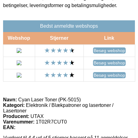
betingelser, leveringsformer og betalingsmuligheder.
Bedst anmeldte webshops
Webshop
Stjerner
Link
Besøg webshop
Besøg webshop
Besøg webshop
Navn:
Cyan Laser Toner (PK-5015)
Kategori:
Elektronik / Blækpatroner og lasertoner /
Lasertoner
Producent:
UTAX
Varenummer:
1T02R7CUT0
EAN:
Vurderet til
4.4
ud af 5 stjerner baseret på
11
anmeldelser