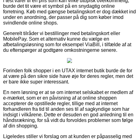
i test varer til en pris som kan virke utopisk overkommelig,
burde det tit være et symbol på en snydagtig online
forretning. Køb med gængse betalingskort er dog dækket ind
under en anordning, der passer på dig som køber imod
svindlende online shops.
Generelt tilråder vi bestillinger med betalingskort eller
MobilePay. Som et alternativ kunne du vælge en
afbetalingsløsning som for eksempel ViaBill, i tilfælde af at
du efterspørger at godtgøre omkostningerne senere.
Forinden folk shopper i en UTAX internet butik burde de for
at være på den sikre side have øje for deres regler, men det
er bare ikke super interessant.
En nem løsning er at se om internet selskabet er medlem af
e-mærket, som er en påvisning af at online shoppen
accepterer de opstillede regler, tillige med at internet
forhandleren fra tid til anden ses til af sagkyndige som har
indsigt i vilkårene. Dette er desuden en god anledning til en
håndsrækning, for så vidt du forvoldes problemer som følge
af din shopping.
Ligeledes stiller vi forslag om at kunden er påpasselig med