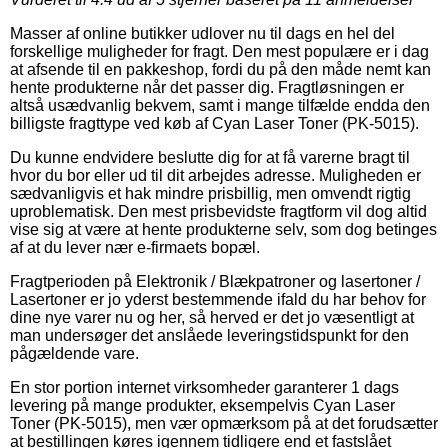
Masser af online butikker udlover nu til dags en hel del
forskellige muligheder for fragt. Den mest populære er i dag
at afsende til en pakkeshop, fordi du på den måde nemt kan
hente produkterne når det passer dig. Fragtløsningen er
altså usædvanlig bekvem, samt i mange tilfælde endda den
billigste fragttype ved køb af Cyan Laser Toner (PK-5015).
Du kunne endvidere beslutte dig for at få varerne bragt til
hvor du bor eller ud til dit arbejdes adresse. Muligheden er
sædvanligvis et hak mindre prisbillig, men omvendt rigtig
uproblematisk. Den mest prisbevidste fragtform vil dog altid
vise sig at være at hente produkterne selv, som dog betinges
af at du lever nær e-firmaets bopæl.
Fragtperioden på Elektronik / Blækpatroner og lasertoner /
Lasertoner er jo yderst bestemmende ifald du har behov for
dine nye varer nu og her, så herved er det jo væsentligt at
man undersøger det anslåede leveringstidspunkt for den
pågældende vare.
En stor portion internet virksomheder garanterer 1 dags
levering på mange produkter, eksempelvis Cyan Laser
Toner (PK-5015), men vær opmærksom på at det forudsætter
at bestillingen køres igennem tidligere end et fastslået