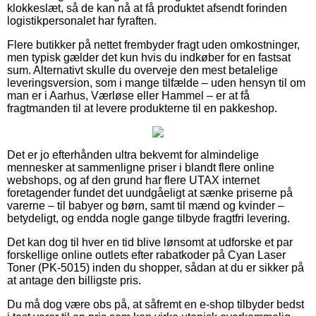
klokkeslæt, så de kan nå at få produktet afsendt forinden
logistikpersonalet har fyraften.
Flere butikker på nettet frembyder fragt uden omkostninger,
men typisk gælder det kun hvis du indkøber for en fastsat
sum. Alternativt skulle du overveje den mest betalelige
leveringsversion, som i mange tilfælde – uden hensyn til om
man er i Aarhus, Værløse eller Hammel – er at få
fragtmanden til at levere produkterne til en pakkeshop.
Det er jo efterhånden ultra bekvemt for almindelige
mennesker at sammenligne priser i blandt flere online
webshops, og af den grund har flere UTAX internet
foretagender fundet det uundgåeligt at sænke priserne på
varerne – til babyer og børn, samt til mænd og kvinder –
betydeligt, og endda nogle gange tilbyde fragtfri levering.
Det kan dog til hver en tid blive lønsomt at udforske et par
forskellige online outlets efter rabatkoder på Cyan Laser
Toner (PK-5015) inden du shopper, sådan at du er sikker på
at antage den billigste pris.
Du må dog være obs på, at såfremt en e-shop tilbyder bedst