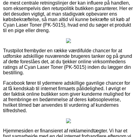
de mest centrale retningslinjer der kan influere på handlen,
som eksempelvis den returpolitik butikken garanterer. Her er
det desuden vigtigt, at man stadigvæk opbevarer ens
købsbekræftelse, så man altid vil kunne bekræfte sit køb af
Cyan Laser Toner (PK-5015), hvad end du søger et produkt
til en pige eller dreng.
Trustpilot frembyder en række værdifulde chancer for at
udforske adskillige nuværende brugeres tanker og på grund
af dette foreslåes det, at du tjekker online virksomhedens
ratings af Cyan Laser Toner (PK-5015) inden du lægger din
bestilling.
Facebook fører til ydermere adskillige gavnlige chancer for
at få kendskab til internet firmaets pålidelighed. I øvrigt er
der faktisk online butikker som giver kunderne mulighed for
at frembringe en bedømmelse af deres købsoplevelse,
hvilket tilmed bør anvendes til vurdering af kundernes
tilfredshed.
Hjemmesiden er finansieret af reklameindtægter. Vi har et
fast samarbejde med en del internet forhandlere eftersom vi