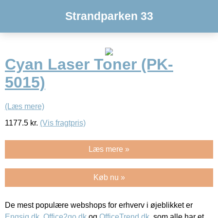
Strandparken 33
Cyan Laser Toner (PK-
5015)
(Læs mere)
1177.5
kr.
(Vis fragtpris)
Læs mere »
Køb nu »
De mest populære webshops for erhverv i øjeblikket er
Engsig.dk
,
Office2go.dk
og
OfficeTrend.dk
, som alle har et