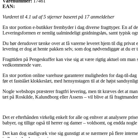
Varenummer:
17461
EAN:
Vurderet til
4.1
ud af 5 stjerner baseret på
17
anmeldelser
En stor portion e-butikker frembyder i dag diverse fragttyper. En af d
Leveringsformen er nemlig ualmindeligt gnidningsløs, samt typisk o
Du bør derudover tænke over at få varerne leveret hjem til dig privat
levering er dog at hente pakken selv, som dog nødvendiggør at du er 
Fragttiden på Pengeskuffer kan vise sig at være rigtig aktuel om man s
vedkommende vare.
En stor portion online varehuse garanterer muligheden for dag-til-da
før et fastslået klokkeslæt, med hensynstagen til at de højst sandsynlig
Nogle webshops præsterer fragtfri levering, men tit kræves det at ma
tæt på Roskilde, Kalundborg eller Assens – vil blive at få fragtmanden t
Det er efterhånden virkelig enkelt for alle og enhver at analysere prise
babyer, og tillige også til herrer og damer – voldsomt, og endda nogle 
Det kan dog stadigvæk vise sig gunstigt at se nærmere på flere inter