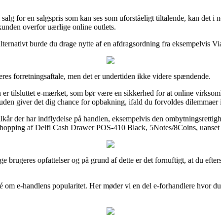
 salg for en salgspris som kan ses som uforståeligt tiltalende, kan det 
 kunden overfor uærlige online outlets.
lternativt burde du drage nytte af en afdragsordning fra eksempelvis ViaB
deres forretningsaftale, men det er undertiden ikke videre spændende.
n er tilsluttet e-mærket, som bør være en sikkerhed for at online virkso
uden giver det dig chance for opbakning, ifald du forvoldes dilemmaer
ilkår der har indflydelse på handlen, eksempelvis den ombytningsretti
 shopping af Delfi Cash Drawer POS-410 Black, 5Notes/8Coins, uanset om
rige brugeres opfattelser og på grund af dette er det fornuftigt, at du 
idé om e-handlens popularitet. Her møder vi en del e-forhandlere hvor d