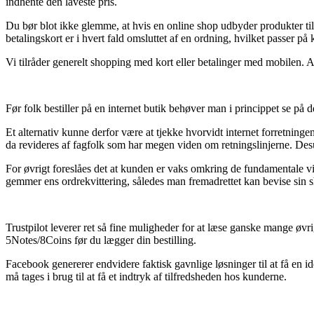
indhente den laveste pris.
Du bør blot ikke glemme, at hvis en online shop udbyder produkter til
betalingskort er i hvert fald omsluttet af en ordning, hvilket passer på
Vi tilråder generelt shopping med kort eller betalinger med mobilen. A
Før folk bestiller på en internet butik behøver man i princippet se på 
Et alternativ kunne derfor være at tjekke hvorvidt internet forretninge
da revideres af fagfolk som har megen viden om retningslinjerne. Des
For øvrigt foreslåes det at kunden er vaks omkring de fundamentale v
gemmer ens ordrekvittering, således man fremadrettet kan bevise sin
Trustpilot leverer ret så fine muligheder for at læse ganske mange øv
5Notes/8Coins før du lægger din bestilling.
Facebook genererer endvidere faktisk gavnlige løsninger til at få en 
må tages i brug til at få et indtryk af tilfredsheden hos kunderne.