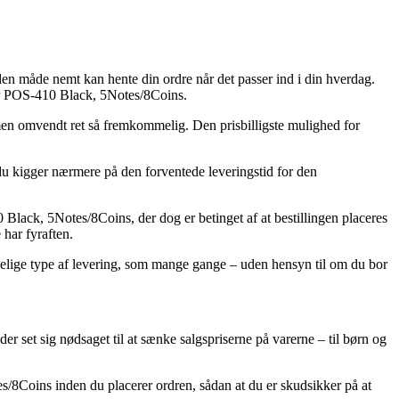
 den måde nemt kan hente din ordre når det passer ind i din hverdag.
er POS-410 Black, 5Notes/8Coins.
, men omvendt ret så fremkommelig. Den prisbilligste mulighed for
 du kigger nærmere på den forventede leveringstid for den
lack, 5Notes/8Coins, der dog er betinget af at bestillingen placeres
 har fyraften.
alelige type af levering, som mange gange – uden hensyn til om du bor
der set sig nødsaget til at sænke salgspriserne på varerne – til børn og
s/8Coins inden du placerer ordren, sådan at du er skudsikker på at