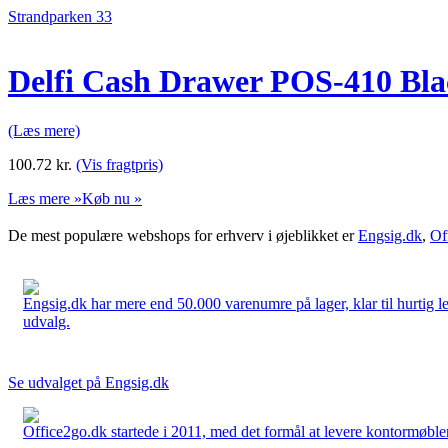
Strandparken 33
Delfi Cash Drawer POS-410 Bla
(Læs mere)
100.72
kr.
(Vis fragtpris)
Læs mere »
Køb nu »
De mest populære webshops for erhverv i øjeblikket er
Engsig.dk
,
Of
Engsig.dk har mere end 50.000 varenumre på lager, klar til hurtig lev
udvalg.
Se udvalget på Engsig.dk
Office2go.dk startede i 2011, med det formål at levere kontormøbler