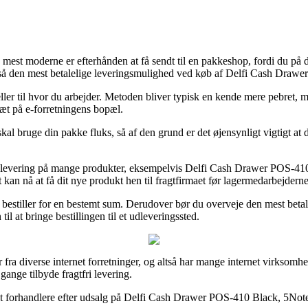
e mest moderne er efterhånden at få sendt til en pakkeshop, fordi du på
gså den mest betalelige leveringsmulighed ved køb af Delfi Cash Draw
 eller til hvor du arbejder. Metoden bliver typisk en kende mere pebret
tæt på e-forretningens bopæl.
kal bruge din pakke fluks, så af den grund er det øjensynligt vigtigt at
g levering på mange produkter, eksempelvis Delfi Cash Drawer POS-410 B
t kan nå at få dit nye produkt hen til fragtfirmaet før lagermedarbejderne
n bestiller for en bestemt sum. Derudover bør du overveje den mest bet
il at bringe bestillingen til et udleveringssted.
r fra diverse internet forretninger, og altså har mange internet virksomhe
gange tilbyde fragtfri levering.
net forhandlere efter udsalg på Delfi Cash Drawer POS-410 Black, 5Note