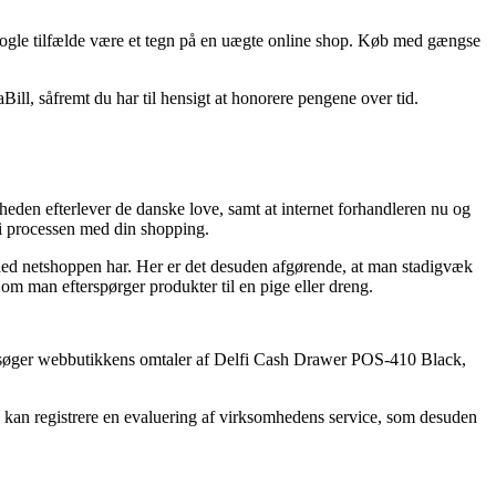
i nogle tilfælde være et tegn på en uægte online shop. Køb med gængse
ill, såfremt du har til hensigt at honorere pengene over tid.
mheden efterlever de danske love, samt at internet forhandleren nu og
 i processen med din shopping.
ghed netshoppen har. Her er det desuden afgørende, at man stadigvæk
 man efterspørger produkter til en pige eller dreng.
eftersøger webbutikkens omtaler af Delfi Cash Drawer POS-410 Black,
u kan registrere en evaluering af virksomhedens service, som desuden