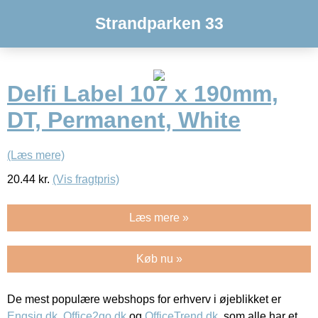
Strandparken 33
Delfi Label 107 x 190mm,
DT, Permanent, White
(Læs mere)
20.44
kr.
(Vis fragtpris)
Læs mere »
Køb nu »
De mest populære webshops for erhverv i øjeblikket er
Engsig.dk
,
Office2go.dk
og
OfficeTrend.dk
, som alle har et