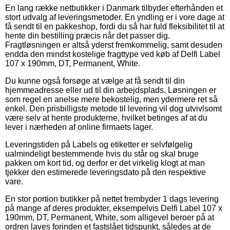
En lang række netbutikker i Danmark tilbyder efterhånden et
stort udvalg af leveringsmetoder. En yndling er i vore dage at
få sendt til en pakkeshop, fordi du så har fuld fleksibilitet til at
hente din bestilling præcis når det passer dig.
Fragtløsningen er altså yderst fremkommelig, samt desuden
endda den mindst kostelige fragttype ved køb af Delfi Label
107 x 190mm, DT, Permanent, White.
Du kunne også forsøge at vælge at få sendt til din
hjemmeadresse eller ud til din arbejdsplads. Løsningen er
som regel en anelse mere bekostelig, men ydermere ret så
enkel. Den prisbilligste metode til levering vil dog utvivlsomt
være selv at hente produkterne, hvilket betinges af at du
lever i nærheden af online firmaets lager.
Leveringstiden på Labels og etiketter er selvfølgelig
ualmindeligt bestemmende hvis du står og skal bruge
pakken om kort tid, og derfor er det virkelig klogt at man
tjekker den estimerede leveringsdato på den respektive
vare.
En stor portion butikker på nettet frembyder 1 dags levering
på mange af deres produkter, eksempelvis Delfi Label 107 x
190mm, DT, Permanent, White, som alligevel beroer på at
ordren laves forinden et fastslået tidspunkt, således at de