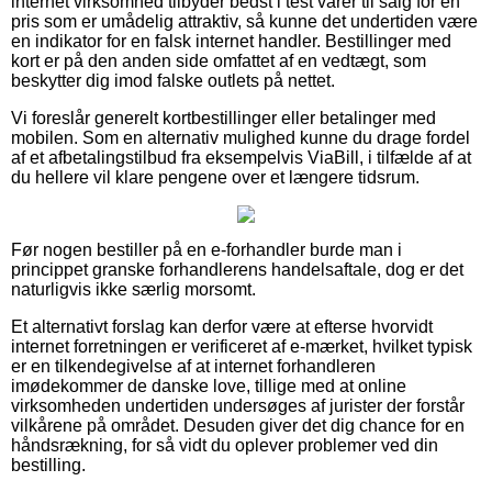
internet virksomhed tilbyder bedst i test varer til salg for en
pris som er umådelig attraktiv, så kunne det undertiden være
en indikator for en falsk internet handler. Bestillinger med
kort er på den anden side omfattet af en vedtægt, som
beskytter dig imod falske outlets på nettet.
Vi foreslår generelt kortbestillinger eller betalinger med
mobilen. Som en alternativ mulighed kunne du drage fordel
af et afbetalingstilbud fra eksempelvis ViaBill, i tilfælde af at
du hellere vil klare pengene over et længere tidsrum.
Før nogen bestiller på en e-forhandler burde man i
princippet granske forhandlerens handelsaftale, dog er det
naturligvis ikke særlig morsomt.
Et alternativt forslag kan derfor være at efterse hvorvidt
internet forretningen er verificeret af e-mærket, hvilket typisk
er en tilkendegivelse af at internet forhandleren
imødekommer de danske love, tillige med at online
virksomheden undertiden undersøges af jurister der forstår
vilkårene på området. Desuden giver det dig chance for en
håndsrækning, for så vidt du oplever problemer ved din
bestilling.