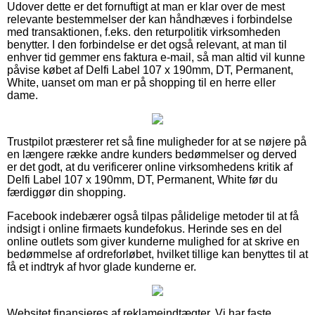
Udover dette er det fornuftigt at man er klar over de mest
relevante bestemmelser der kan håndhæves i forbindelse
med transaktionen, f.eks. den returpolitik virksomheden
benytter. I den forbindelse er det også relevant, at man til
enhver tid gemmer ens faktura e-mail, så man altid vil kunne
påvise købet af Delfi Label 107 x 190mm, DT, Permanent,
White, uanset om man er på shopping til en herre eller
dame.
Trustpilot præsterer ret så fine muligheder for at se nøjere på
en længere række andre kunders bedømmelser og derved
er det godt, at du verificerer online virksomhedens kritik af
Delfi Label 107 x 190mm, DT, Permanent, White før du
færdiggør din shopping.
Facebook indebærer også tilpas pålidelige metoder til at få
indsigt i online firmaets kundefokus. Herinde ses en del
online outlets som giver kunderne mulighed for at skrive en
bedømmelse af ordreforløbet, hvilket tillige kan benyttes til at
få et indtryk af hvor glade kunderne er.
Websitet finansieres af reklameindtægter. Vi har faste