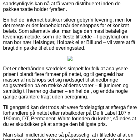
sandsynligvis kan nå at få varen distribueret inden de
pakkeansatte holder fyraften.
En hel del internet butikker sikrer gebyrfri levering, men for
det meste er det forbeholdt når der shoppes for et konkret
beløb. Som alternativ skal man tage den mest betalelige
leveringsmetode, som i de fleste tilfælde – ligegyldigt om
man bor nær Helsingør, Holbæk eller Billund – vil være at få
bragt din pakke til et udleveringssted.
Det er efterhånden særdeles simpelt for folk at analysere
priser i blandt flere firmaer på nettet, og til gengæld har
masser af netshops set sig nødsaget til at nedbringe
salgsværdien på en række af deres varer – til juniorer, og
samtidig til herrer og damer – en hel del, og endda nogle
gange garantere fragt uden beregning.
Til gengæld kan det trods alt være fordelagtigt at eftergå flere
forhandlere på nettet efter rabatkoder på Delfi Label 107 x
190mm, DT, Permanent, White forinden du køber, således at
du er skudsikker på at antage den billigste pris.
Man skal imidlertid være så påpasselig, at i tilfælde af at en