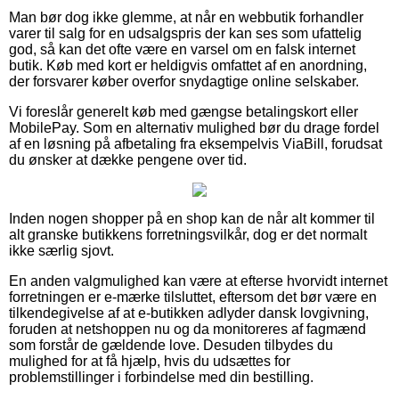
Man bør dog ikke glemme, at når en webbutik forhandler
varer til salg for en udsalgspris der kan ses som ufattelig
god, så kan det ofte være en varsel om en falsk internet
butik. Køb med kort er heldigvis omfattet af en anordning,
der forsvarer køber overfor snydagtige online selskaber.
Vi foreslår generelt køb med gængse betalingskort eller
MobilePay. Som en alternativ mulighed bør du drage fordel
af en løsning på afbetaling fra eksempelvis ViaBill, forudsat
du ønsker at dække pengene over tid.
Inden nogen shopper på en shop kan de når alt kommer til
alt granske butikkens forretningsvilkår, dog er det normalt
ikke særlig sjovt.
En anden valgmulighed kan være at efterse hvorvidt internet
forretningen er e-mærke tilsluttet, eftersom det bør være en
tilkendegivelse af at e-butikken adlyder dansk lovgivning,
foruden at netshoppen nu og da monitoreres af fagmænd
som forstår de gældende love. Desuden tilbydes du
mulighed for at få hjælp, hvis du udsættes for
problemstillinger i forbindelse med din bestilling.