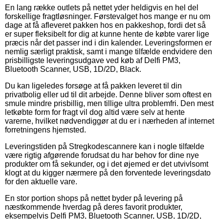
En lang række outlets på nettet yder heldigvis en hel del
forskellige fragtløsninger. Førstevalget hos mange er nu om
dage at få afleveret pakken hos en pakkeshop, fordi det så
er super fleksibelt for dig at kunne hente de købte varer lige
præcis når det passer ind i din kalender. Leveringsformen er
nemlig særligt praktisk, samt i mange tilfælde endvidere den
prisbilligste leveringsudgave ved køb af Delfi PM3,
Bluetooth Scanner, USB, 1D/2D, Black.
Du kan ligeledes forsøge at få pakken leveret til din
privatbolig eller ud til dit arbejde. Denne bliver som oftest en
smule mindre prisbillig, men tillige ultra problemfri. Den mest
letkøbte form for fragt vil dog altid være selv at hente
varerne, hvilket nødvendiggør at du er i nærheden af internet
forretningens hjemsted.
Leveringstiden på Stregkodescannere kan i nogle tilfælde
være rigtig afgørende forudsat du har behov for dine nye
produkter om få sekunder, og i det øjemed er det utvivlsomt
klogt at du kigger nærmere på den forventede leveringsdato
for den aktuelle vare.
En stor portion shops på nettet byder på levering på
næstkommende hverdag på deres favorit produkter,
eksempelvis Delfi PM3, Bluetooth Scanner, USB, 1D/2D,