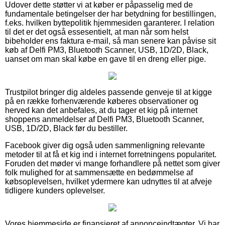
Udover dette støtter vi at køber er påpasselig med de
fundamentale betingelser der har betydning for bestillingen,
f.eks. hvilken byttepolitik hjemmesiden garanterer. I relation
til det er det også essesentielt, at man når som helst
bibeholder ens faktura e-mail, så man senere kan påvise sit
køb af Delfi PM3, Bluetooth Scanner, USB, 1D/2D, Black,
uanset om man skal købe en gave til en dreng eller pige.
Trustpilot bringer dig aldeles passende genveje til at kigge
på en række forhenværende køberes observationer og
herved kan det anbefales, at du tager et kig på internet
shoppens anmeldelser af Delfi PM3, Bluetooth Scanner,
USB, 1D/2D, Black før du bestiller.
Facebook giver dig også uden sammenligning relevante
metoder til at få et kig ind i internet forretningens popularitet.
Foruden det møder vi mange forhandlere på nettet som giver
folk mulighed for at sammensætte en bedømmelse af
købsoplevelsen, hvilket ydermere kan udnyttes til at afveje
tidligere kunders oplevelser.
Vores hjemmeside er finansieret af annonceindtægter. Vi har