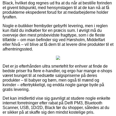
Black, hvilket dog regnes ud fra at du når at bestille forinden
et givent tidspunkt, med hensynstagen til at de kan nå at få
produkterne ekspederet forud for at medarbejderne holder
fyraften.
Nogle e-butikker frembyder gebyrfri levering, men i reglen
kun ifald du indkøber for en præcis sum. I øvrigt må du
overveje den mest prisbevidste fragttype, som i de fleste
tilfælde – om man befinder sig ved Hørsholm, Middelfart
eller Nivå – vil blive at få dem til at levere dine produkter til et
afhentningssted.
Det er jo efterhånden ultra smertefrit for enhver at finde de
bedste priser fra flere e-handler, og ergo har mange e-shops
været tvunget til at nedsætte salgspriserne på deres
produkter – til babyer og børn, men også til mænd og
kvinder – eftertrykkeligt, og endda nogle gange byde på
gratis levering.
Det kan imidlertid vise sig gavnligt at studere nogle enkelte
internet forretninger efter rabat på Delfi PM3, Bluetooth
Scanner, USB, 1D/2D, Black før du shopper, således at du
er sikker på at skaffe sig den mindst kostelige pris.