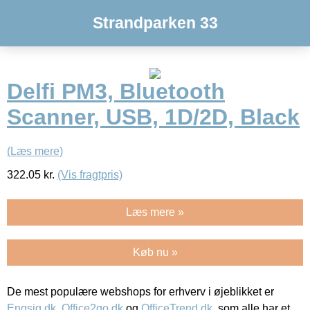
Strandparken 33
Delfi PM3, Bluetooth
Scanner, USB, 1D/2D, Black
(Læs mere)
322.05
kr.
(Vis fragtpris)
Læs mere »
Køb nu »
De mest populære webshops for erhverv i øjeblikket er
Engsig.dk
,
Office2go.dk
og
OfficeTrend.dk
, som alle har et