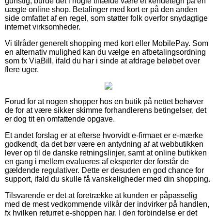
gunstig, burde det i nogle tilfælde være et kendetegn på en
uægte online shop. Betalinger med kort er på den anden
side omfattet af en regel, som støtter folk overfor snydagtige
internet virksomheder.
Vi tilråder generelt shopping med kort eller MobilePay. Som
en alternativ mulighed kan du vælge en afbetalingsordning
som fx ViaBill, ifald du har i sinde at afdrage beløbet over
flere uger.
Forud for at nogen shopper hos en butik på nettet behøver
de for at være sikker skimme forhandlerens betingelser, det
er dog tit en omfattende opgave.
Et andet forslag er at efterse hvorvidt e-firmaet er e-mærke
godkendt, da det bør være en antydning af at webbutikken
lever op til de danske retningslinjer, samt at online butikken
en gang i mellem evalueres af eksperter der forstår de
gældende regulativer. Dette er desuden en god chance for
support, ifald du skulle få vanskeligheder med din shopping.
Tilsvarende er det at foretrække at kunden er påpasselig
med de mest vedkommende vilkår der indvirker på handlen,
fx hvilken returret e-shoppen har. I den forbindelse er det