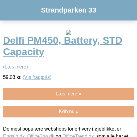
Strandparken 33
Delfi PM450, Battery, STD
Capacity
(Læs mere)
59.03
kr.
(Vis fragtpris)
Læs mere »
Køb nu »
De mest populære webshops for erhverv i øjeblikket er
Engsig.dk
,
Office2go.dk
og
OfficeTrend.dk
, som alle har et