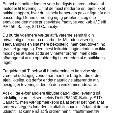
En hel del online firmaer yder heldigvis et bredt udvalg af
metoder til levering. En af de mest moderne er i øjeblikket
pakkeshoppen, hvor du så selv henter din pakke lige når det
passer dig. Denne er nemlig rigtig problemfri, og ofte
endvidere den mest prisbevidste fragttype ved køb af Delfi
PM450, Battery, STD Capacity.
Du burde ydermere vælge at få varerne sendt til din
privatbolig eller ud på dit arbejde. Metoden viser sig
sædvanligvis en sjat mere bekostelig, men derudover i høj
grad let gængelig. Den mest letkøbte fragtmetode kan ikke
modsiges at være at du selv henter ordren, men dette
afhænger af at du opholder dig i nærheden af e-butikkens
lager.
Fragttiden på Tilbehør til håndterminaler kan vise sig at
være ret udslagsgivende når man har brug for din ordre
øjeblikkeligt, og derfor er det naturligvis afgørende at vi
besigtiger leveringstiden på den vedkommende vare.
Adskillige e-forhandlere tilbyder dag-til-dag levering på
adskillige varer, eksempelvis Delfi PM450, Battery, STD
Capacity, men vær opmærksom på at det er betinget af at
ordren aflægges forinden et aftalt tidspunkt, sådan at de har
udsigt til at kunne nå at få ordren hen til fragtfirmaet før