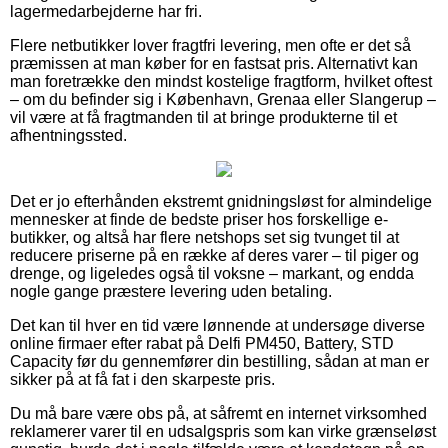
lagermedarbejderne har fri.
Flere netbutikker lover fragtfri levering, men ofte er det så
præmissen at man køber for en fastsat pris. Alternativt kan
man foretrække den mindst kostelige fragtform, hvilket oftest
– om du befinder sig i København, Grenaa eller Slangerup –
vil være at få fragtmanden til at bringe produkterne til et
afhentningssted.
Det er jo efterhånden ekstremt gnidningsløst for almindelige
mennesker at finde de bedste priser hos forskellige e-
butikker, og altså har flere netshops set sig tvunget til at
reducere priserne på en række af deres varer – til piger og
drenge, og ligeledes også til voksne – markant, og endda
nogle gange præstere levering uden betaling.
Det kan til hver en tid være lønnende at undersøge diverse
online firmaer efter rabat på Delfi PM450, Battery, STD
Capacity før du gennemfører din bestilling, sådan at man er
sikker på at få fat i den skarpeste pris.
Du må bare være obs på, at såfremt en internet virksomhed
reklamerer varer til en udsalgspris som kan virke grænseløst