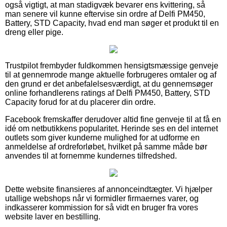
også vigtigt, at man stadigvæk bevarer ens kvittering, så
man senere vil kunne eftervise sin ordre af Delfi PM450,
Battery, STD Capacity, hvad end man søger et produkt til en
dreng eller pige.
Trustpilot frembyder fuldkommen hensigtsmæssige genveje
til at gennemrode mange aktuelle forbrugeres omtaler og af
den grund er det anbefalelsesværdigt, at du gennemsøger
online forhandlerens ratings af Delfi PM450, Battery, STD
Capacity forud for at du placerer din ordre.
Facebook fremskaffer derudover altid fine genveje til at få en
idé om netbutikkens popularitet. Herinde ses en del internet
outlets som giver kunderne mulighed for at udforme en
anmeldelse af ordreforløbet, hvilket på samme måde bør
anvendes til at fornemme kundernes tilfredshed.
Dette website finansieres af annonceindtægter. Vi hjælper
utallige webshops når vi formidler firmaernes varer, og
indkasserer kommission for så vidt en bruger fra vores
website laver en bestilling.