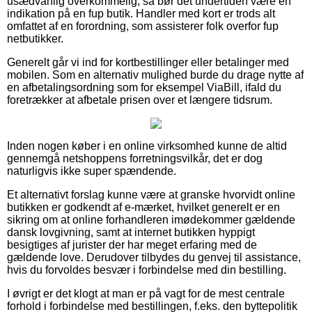
usædvanlig overkommelig, så bør det undertiden være en
indikation på en fup butik. Handler med kort er trods alt
omfattet af en forordning, som assisterer folk overfor fup
netbutikker.
Generelt går vi ind for kortbestillinger eller betalinger med
mobilen. Som en alternativ mulighed burde du drage nytte af
en afbetalingsordning som for eksempel ViaBill, ifald du
foretrækker at afbetale prisen over et længere tidsrum.
Inden nogen køber i en online virksomhed kunne de altid
gennemgå netshoppens forretningsvilkår, det er dog
naturligvis ikke super spændende.
Et alternativt forslag kunne være at granske hvorvidt online
butikken er godkendt af e-mærket, hvilket generelt er en
sikring om at online forhandleren imødekommer gældende
dansk lovgivning, samt at internet butikken hyppigt
besigtiges af jurister der har meget erfaring med de
gældende love. Derudover tilbydes du genvej til assistance,
hvis du forvoldes besvær i forbindelse med din bestilling.
I øvrigt er det klogt at man er på vagt for de mest centrale
forhold i forbindelse med bestillingen, f.eks. den byttepolitik