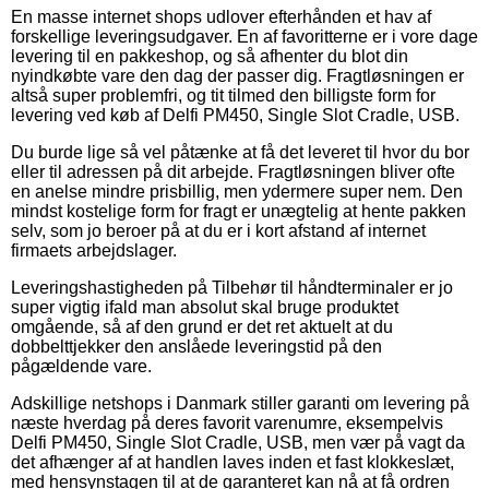
En masse internet shops udlover efterhånden et hav af
forskellige leveringsudgaver. En af favoritterne er i vore dage
levering til en pakkeshop, og så afhenter du blot din
nyindkøbte vare den dag der passer dig. Fragtløsningen er
altså super problemfri, og tit tilmed den billigste form for
levering ved køb af Delfi PM450, Single Slot Cradle, USB.
Du burde lige så vel påtænke at få det leveret til hvor du bor
eller til adressen på dit arbejde. Fragtløsningen bliver ofte
en anelse mindre prisbillig, men ydermere super nem. Den
mindst kostelige form for fragt er unægtelig at hente pakken
selv, som jo beroer på at du er i kort afstand af internet
firmaets arbejdslager.
Leveringshastigheden på Tilbehør til håndterminaler er jo
super vigtig ifald man absolut skal bruge produktet
omgående, så af den grund er det ret aktuelt at du
dobbelttjekker den anslåede leveringstid på den
pågældende vare.
Adskillige netshops i Danmark stiller garanti om levering på
næste hverdag på deres favorit varenumre, eksempelvis
Delfi PM450, Single Slot Cradle, USB, men vær på vagt da
det afhænger af at handlen laves inden et fast klokkeslæt,
med hensynstagen til at de garanteret kan nå at få ordren