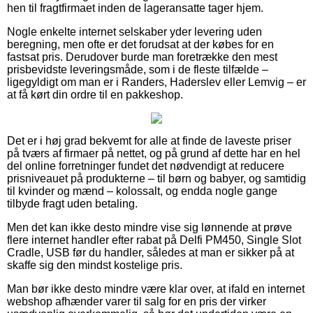
hen til fragtfirmaet inden de lageransatte tager hjem.
Nogle enkelte internet selskaber yder levering uden
beregning, men ofte er det forudsat at der købes for en
fastsat pris. Derudover burde man foretrække den mest
prisbevidste leveringsmåde, som i de fleste tilfælde –
ligegyldigt om man er i Randers, Haderslev eller Lemvig – er
at få kørt din ordre til en pakkeshop.
Det er i høj grad bekvemt for alle at finde de laveste priser
på tværs af firmaer på nettet, og på grund af dette har en hel
del online forretninger fundet det nødvendigt at reducere
prisniveauet på produkterne – til børn og babyer, og samtidig
til kvinder og mænd – kolossalt, og endda nogle gange
tilbyde fragt uden betaling.
Men det kan ikke desto mindre vise sig lønnende at prøve
flere internet handler efter rabat på Delfi PM450, Single Slot
Cradle, USB før du handler, således at man er sikker på at
skaffe sig den mindst kostelige pris.
Man bør ikke desto mindre være klar over, at ifald en internet
webshop afhænder varer til salg for en pris der virker