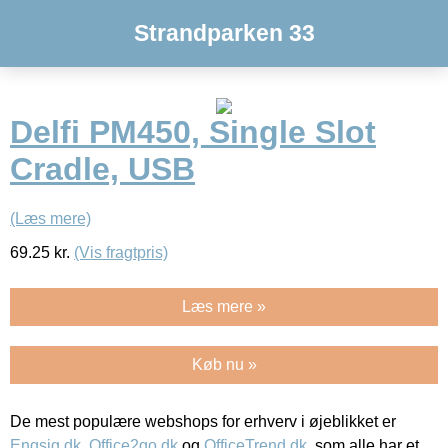
Strandparken 33
Delfi PM450, Single Slot
Cradle, USB
(Læs mere)
69.25
kr.
(Vis fragtpris)
Læs mere »
Køb nu »
De mest populære webshops for erhverv i øjeblikket er
Engsig.dk
,
Office2go.dk
og
OfficeTrend.dk
, som alle har et