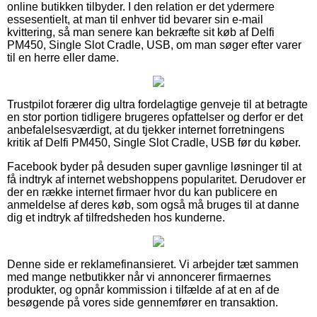
online butikken tilbyder. I den relation er det ydermere
essesentielt, at man til enhver tid bevarer sin e-mail
kvittering, så man senere kan bekræfte sit køb af Delfi
PM450, Single Slot Cradle, USB, om man søger efter varer
til en herre eller dame.
Trustpilot forærer dig ultra fordelagtige genveje til at betragte
en stor portion tidligere brugeres opfattelser og derfor er det
anbefalelsesværdigt, at du tjekker internet forretningens
kritik af Delfi PM450, Single Slot Cradle, USB før du køber.
Facebook byder på desuden super gavnlige løsninger til at
få indtryk af internet webshoppens popularitet. Derudover er
der en række internet firmaer hvor du kan publicere en
anmeldelse af deres køb, som også må bruges til at danne
dig et indtryk af tilfredsheden hos kunderne.
Denne side er reklamefinansieret. Vi arbejder tæt sammen
med mange netbutikker når vi annoncerer firmaernes
produkter, og opnår kommission i tilfælde af at en af de
besøgende på vores side gennemfører en transaktion.