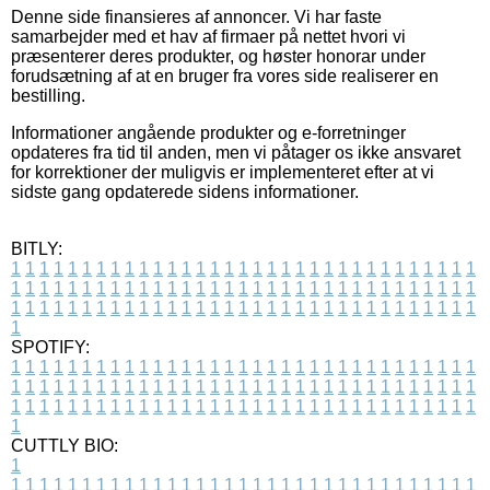
Denne side finansieres af annoncer. Vi har faste
samarbejder med et hav af firmaer på nettet hvori vi
præsenterer deres produkter, og høster honorar under
forudsætning af at en bruger fra vores side realiserer en
bestilling.
Informationer angående produkter og e-forretninger
opdateres fra tid til anden, men vi påtager os ikke ansvaret
for korrektioner der muligvis er implementeret efter at vi
sidste gang opdaterede sidens informationer.
BITLY:
1
1
1
1
1
1
1
1
1
1
1
1
1
1
1
1
1
1
1
1
1
1
1
1
1
1
1
1
1
1
1
1
1
1
1
1
1
1
1
1
1
1
1
1
1
1
1
1
1
1
1
1
1
1
1
1
1
1
1
1
1
1
1
1
1
1
1
1
1
1
1
1
1
1
1
1
1
1
1
1
1
1
1
1
1
1
1
1
1
1
1
1
1
1
1
1
1
1
1
1
SPOTIFY:
1
1
1
1
1
1
1
1
1
1
1
1
1
1
1
1
1
1
1
1
1
1
1
1
1
1
1
1
1
1
1
1
1
1
1
1
1
1
1
1
1
1
1
1
1
1
1
1
1
1
1
1
1
1
1
1
1
1
1
1
1
1
1
1
1
1
1
1
1
1
1
1
1
1
1
1
1
1
1
1
1
1
1
1
1
1
1
1
1
1
1
1
1
1
1
1
1
1
1
1
CUTTLY BIO:
1
1
1
1
1
1
1
1
1
1
1
1
1
1
1
1
1
1
1
1
1
1
1
1
1
1
1
1
1
1
1
1
1
1