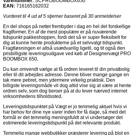
Varenummer:
SCPROBOOMBOX650
EAN:
716165162032
Vurderet til
4
ud af 5 stjerner baseret på
30
anmeldelser
En del shops på nettet frembyder i dag en hel del forskellige
fragtformer. En af de mest populære er på nuværende
tidspunkt pakkeshoppen, fordi det så er super fleksibelt for
dig at kunne hente produkterne på et selvvalgt tidspunkt.
Fragtløsningen er altså usædvanlig ligetil, og tit også den
prisbilligste leveringsudgave ved køb af Designervægt PRO
BOOMBOX 650.
Du kan omvendt vælge at få ordren leveret til din privatbolig
eller til dit arbejdes adresse. Denne bliver mange gange en
tak mere pebret, men ydermere virkelig praktisk. Den
billigste leveringsmåde vil dog altid vise sig at være at hente
ordren selv, som dog beroer på at du lever nærved internet
virksomhedens tilholdssted.
Leveringstidspunktet på Vægt er jo temmelig aktuel hvis vi
har behov for dine nye varer inden for få dage, så med det
formål er det temmelig meningsfuldt at vi undersøger det
estimerede leveringstidspunkt på det relevante produkt.
Temmelig mange webbutikker præsterer levering på blot en