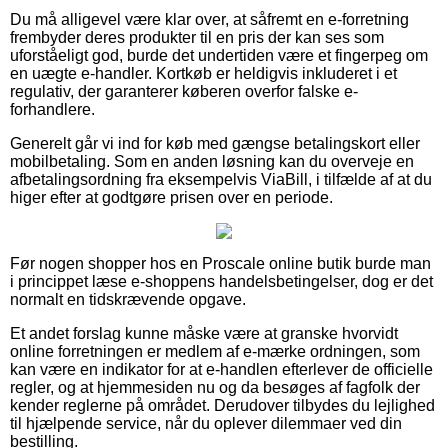
Du må alligevel være klar over, at såfremt en e-forretning
frembyder deres produkter til en pris der kan ses som
uforståeligt god, burde det undertiden være et fingerpeg om
en uægte e-handler. Kortkøb er heldigvis inkluderet i et
regulativ, der garanterer køberen overfor falske e-
forhandlere.
Generelt går vi ind for køb med gængse betalingskort eller
mobilbetaling. Som en anden løsning kan du overveje en
afbetalingsordning fra eksempelvis ViaBill, i tilfælde af at du
higer efter at godtgøre prisen over en periode.
Før nogen shopper hos en Proscale online butik burde man
i princippet læse e-shoppens handelsbetingelser, dog er det
normalt en tidskrævende opgave.
Et andet forslag kunne måske være at granske hvorvidt
online forretningen er medlem af e-mærke ordningen, som
kan være en indikator for at e-handlen efterlever de officielle
regler, og at hjemmesiden nu og da besøges af fagfolk der
kender reglerne på området. Derudover tilbydes du lejlighed
til hjælpende service, når du oplever dilemmaer ved din
bestilling.