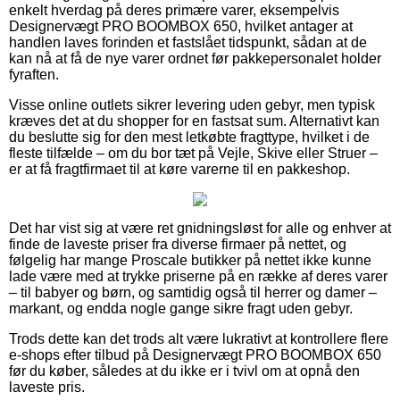
enkelt hverdag på deres primære varer, eksempelvis
Designervægt PRO BOOMBOX 650, hvilket antager at
handlen laves forinden et fastslået tidspunkt, sådan at de
kan nå at få de nye varer ordnet før pakkepersonalet holder
fyraften.
Visse online outlets sikrer levering uden gebyr, men typisk
kræves det at du shopper for en fastsat sum. Alternativt kan
du beslutte sig for den mest letkøbte fragttype, hvilket i de
fleste tilfælde – om du bor tæt på Vejle, Skive eller Struer –
er at få fragtfirmaet til at køre varerne til en pakkeshop.
Det har vist sig at være ret gnidningsløst for alle og enhver at
finde de laveste priser fra diverse firmaer på nettet, og
følgelig har mange Proscale butikker på nettet ikke kunne
lade være med at trykke priserne på en række af deres varer
– til babyer og børn, og samtidig også til herrer og damer –
markant, og endda nogle gange sikre fragt uden gebyr.
Trods dette kan det trods alt være lukrativt at kontrollere flere
e-shops efter tilbud på Designervægt PRO BOOMBOX 650
før du køber, således at du ikke er i tvivl om at opnå den
laveste pris.