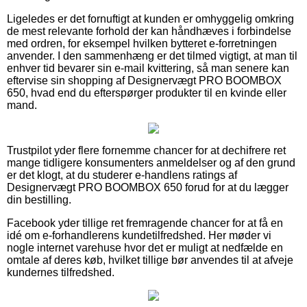
Ligeledes er det fornuftigt at kunden er omhyggelig omkring
de mest relevante forhold der kan håndhæves i forbindelse
med ordren, for eksempel hvilken bytteret e-forretningen
anvender. I den sammenhæng er det tilmed vigtigt, at man til
enhver tid bevarer sin e-mail kvittering, så man senere kan
eftervise sin shopping af Designervægt PRO BOOMBOX
650, hvad end du efterspørger produkter til en kvinde eller
mand.
Trustpilot yder flere fornemme chancer for at dechifrere ret
mange tidligere konsumenters anmeldelser og af den grund
er det klogt, at du studerer e-handlens ratings af
Designervægt PRO BOOMBOX 650 forud for at du lægger
din bestilling.
Facebook yder tillige ret fremragende chancer for at få en
idé om e-forhandlerens kundetilfredshed. Her møder vi
nogle internet varehuse hvor det er muligt at nedfælde en
omtale af deres køb, hvilket tillige bør anvendes til at afveje
kundernes tilfredshed.