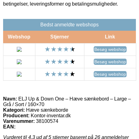
betingelser, leveringsformer og betalingsmuligheder.
Bedst anmeldte webshops
Webshop
Stjerner
Link
Besøg webshop
Besøg webshop
Besøg webshop
Navn:
ELJ Up & Down One – Hæve sænkebord – Large –
Grå / Sort / 160×70
Kategori:
Hæve sænkeborde
Producent:
Kontor-inventar.dk
Varenummer:
38100574
EAN:
Vurderet til
4.3
ud af 5 stjerner baseret på
26
anmeldelser