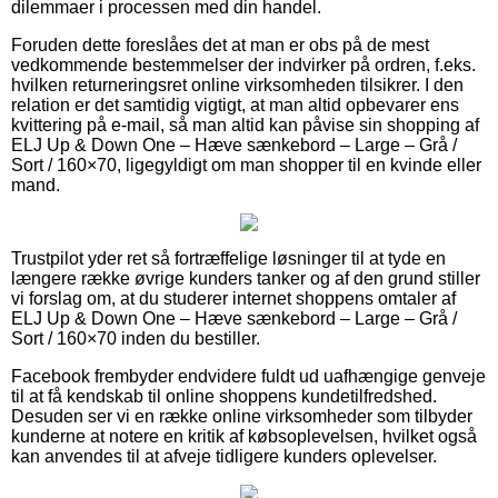
dilemmaer i processen med din handel.
Foruden dette foreslåes det at man er obs på de mest
vedkommende bestemmelser der indvirker på ordren, f.eks.
hvilken returneringsret online virksomheden tilsikrer. I den
relation er det samtidig vigtigt, at man altid opbevarer ens
kvittering på e-mail, så man altid kan påvise sin shopping af
ELJ Up & Down One – Hæve sænkebord – Large – Grå /
Sort / 160×70, ligegyldigt om man shopper til en kvinde eller
mand.
Trustpilot yder ret så fortræffelige løsninger til at tyde en
længere række øvrige kunders tanker og af den grund stiller
vi forslag om, at du studerer internet shoppens omtaler af
ELJ Up & Down One – Hæve sænkebord – Large – Grå /
Sort / 160×70 inden du bestiller.
Facebook frembyder endvidere fuldt ud uafhængige genveje
til at få kendskab til online shoppens kundetilfredshed.
Desuden ser vi en række online virksomheder som tilbyder
kunderne at notere en kritik af købsoplevelsen, hvilket også
kan anvendes til at afveje tidligere kunders oplevelser.