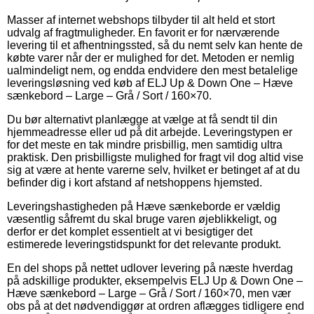
Masser af internet webshops tilbyder til alt held et stort
udvalg af fragtmuligheder. En favorit er for nærværende
levering til et afhentningssted, så du nemt selv kan hente de
købte varer når der er mulighed for det. Metoden er nemlig
ualmindeligt nem, og endda endvidere den mest betalelige
leveringsløsning ved køb af ELJ Up & Down One – Hæve
sænkebord – Large – Grå / Sort / 160×70.
Du bør alternativt planlægge at vælge at få sendt til din
hjemmeadresse eller ud på dit arbejde. Leveringstypen er
for det meste en tak mindre prisbillig, men samtidig ultra
praktisk. Den prisbilligste mulighed for fragt vil dog altid vise
sig at være at hente varerne selv, hvilket er betinget af at du
befinder dig i kort afstand af netshoppens hjemsted.
Leveringshastigheden på Hæve sænkeborde er vældig
væsentlig såfremt du skal bruge varen øjeblikkeligt, og
derfor er det komplet essentielt at vi besigtiger det
estimerede leveringstidspunkt for det relevante produkt.
En del shops på nettet udlover levering på næste hverdag
på adskillige produkter, eksempelvis ELJ Up & Down One –
Hæve sænkebord – Large – Grå / Sort / 160×70, men vær
obs på at det nødvendiggør at ordren aflægges tidligere end