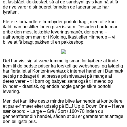
et fastslået klokkeslæt, så at de sandsynligvis kan nå at få
de nye varer distribueret forinden de lageransatte har
fyraften.
Flere e-forhandlere frembyder portofri fragt, men ofte kun
ifald man bestiller for en præcis sum. Desuden burde man
gribe den mest letkøbte leveringsmanér, der gerne –
uafhængig om man er i Kolding, Ikast eller Hinnerup – vil
blive at få bragt pakken til en pakkeshop.
Det har vist sig at være temmelig smart for købere at finde
frem til de bedste priser fra forskellige webshops, og følgelig
har flertallet af Kontor-inventar.dk internet handler i Danmark
set sig nødsaget til at presse prisniveauet på mange af
deres varer – til børn og babyer, samt også til mænd og
kvinder – drastisk, og endda nogle gange sikre portofri
levering.
Men det kan ikke desto mindre blive lønnende at kontrollere
et par e-firmaer efter udsalg på ELJ Up & Down One – Hæve
sænkebord – Large – Grå / Sort / 160×70 inden du
gennemfører din handel, sådan at du er garanteret at antage
den billigste pris.