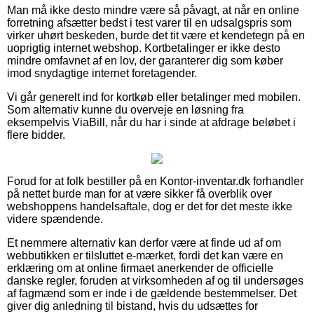
Man må ikke desto mindre være så påvagt, at når en online
forretning afsætter bedst i test varer til en udsalgspris som
virker uhørt beskeden, burde det tit være et kendetegn på en
uoprigtig internet webshop. Kortbetalinger er ikke desto
mindre omfavnet af en lov, der garanterer dig som køber
imod snydagtige internet foretagender.
Vi går generelt ind for kortkøb eller betalinger med mobilen.
Som alternativ kunne du overveje en løsning fra
eksempelvis ViaBill, når du har i sinde at afdrage beløbet i
flere bidder.
Forud for at folk bestiller på en Kontor-inventar.dk forhandler
på nettet burde man for at være sikker få overblik over
webshoppens handelsaftale, dog er det for det meste ikke
videre spændende.
Et nemmere alternativ kan derfor være at finde ud af om
webbutikken er tilsluttet e-mærket, fordi det kan være en
erklæring om at online firmaet anerkender de officielle
danske regler, foruden at virksomheden af og til undersøges
af fagmænd som er inde i de gældende bestemmelser. Det
giver dig anledning til bistand, hvis du udsættes for