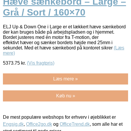
Hæve sænkebord – Large –
Grå / Sort / 160×70
ELJ Up & Down One i Large er et lækkert hæve sænkebord
der kan bruges både på arbejdspladsen og i hjemmet.
Bordet justeres med én motor fra T-motion, der
effektivt hæver og sænker bordets højde med 25mm i
sekundet. Med et hæve sænkebord på kontoret sikrer
(Læs
mere)
5373.75
kr.
(Vis fragtpris)
Læs mere »
Køb nu »
De mest populære webshops for erhverv i øjeblikket er
Engsig.dk
,
Office2go.dk
og
OfficeTrend.dk
, som alle har et